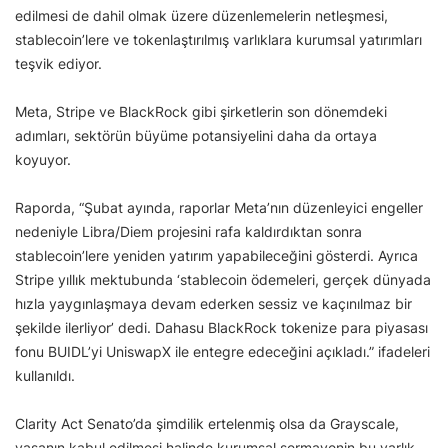
edilmesi de dahil olmak üzere düzenlemelerin netleşmesi,
stablecoin’lere ve tokenlaştırılmış varlıklara kurumsal yatırımları
teşvik ediyor.
Meta, Stripe ve BlackRock gibi şirketlerin son dönemdeki
adımları, sektörün büyüme potansiyelini daha da ortaya
koyuyor.
Raporda, “Şubat ayında, raporlar Meta’nın düzenleyici engeller
nedeniyle Libra/Diem projesini rafa kaldırdıktan sonra
stablecoin’lere yeniden yatırım yapabileceğini gösterdi. Ayrıca
Stripe yıllık mektubunda ‘stablecoin ödemeleri, gerçek dünyada
hızla yaygınlaşmaya devam ederken sessiz ve kaçınılmaz bir
şekilde ilerliyor’ dedi. Dahasu BlackRock tokenize para piyasası
fonu BUIDL’yi UniswapX ile entegre edeceğini açıkladı.” ifadeleri
kullanıldı.
Clarity Act Senato’da şimdilik ertelenmiş olsa da Grayscale,
yasanın kabul edilmesi halinde kurumsal sermayenin bu varlık