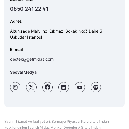
0850 241 22 41
Adres
Altunizade Mah. İnci Çıkmazı Sokak No:3 Daire:3
Üsküdar İstanbul
E-mail
destek@getmidas.com
Sosyal Medya
Yatırım hizmet ve faaliyetleri, Sermaye Piyasası Kurulu tarafından
yetkilendirilen lisanslı Midas Menkul Değerler A.Ş tarafından