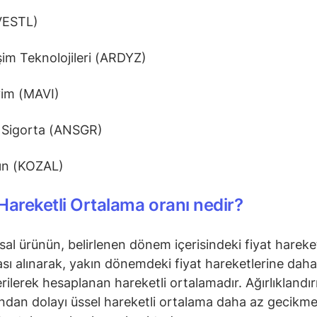
VESTL)
şim Teknolojileri (ARDYZ)
yim (MAVI)
 Sigorta (ANSGR)
ın (KOZAL)
Hareketli Ortalama oranı nedir?
nsal ürünün, belirlenen dönem içerisindeki fiyat hareke
sı alınarak, yakın dönemdeki fiyat hareketlerine daha
verilerek hesaplanan hareketli ortalamadır. Ağırlıklandı
ından dolayı üssel hareketli ortalama daha az gecikmel