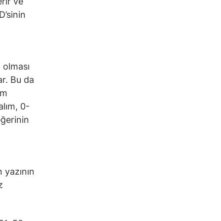
rir ve
D’sinin
a olması
ar. Bu da
em
alım, 0-
eğerinin
n yazının
z