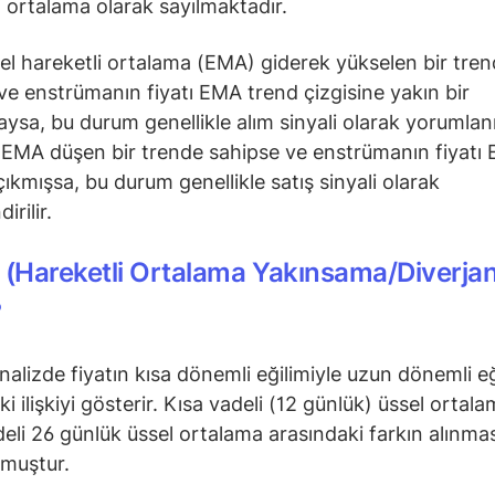
i ortalama olarak sayılmaktadır.
el hareketli ortalama (EMA) giderek yükselen bir tre
ve enstrümanın fiyatı EMA trend çizgisine yakın bir
sa, bu durum genellikle alım sinyali olarak yorumlanı
EMA düşen bir trende sahipse ve enstrümanın fiyatı 
çıkmışsa, bu durum genellikle satış sinyali olarak
irilir.
(Hareketli Ortalama Yakınsama/Diverja
?
nalizde fiyatın kısa dönemli eğilimiyle uzun dönemli eğ
i ilişkiyi gösterir. Kısa vadeli (12 günlük) üssel ortala
eli 26 günlük üssel ortalama arasındaki farkın alınmas
lmuştur.