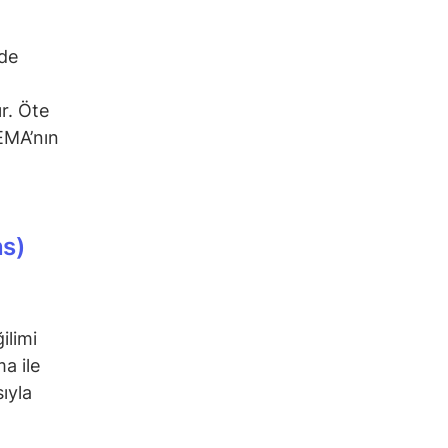
nde
r. Öte
EMA’nın
ns)
ilimi
ma ile
ıyla