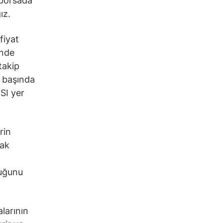
 borsada
ız.
fiyat
inde
takip
n başında
SI yer
rin
rak
duğunu
alarının