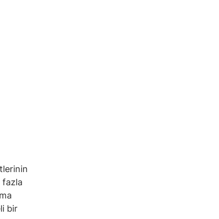
tlerinin
 fazla
rma
i bir