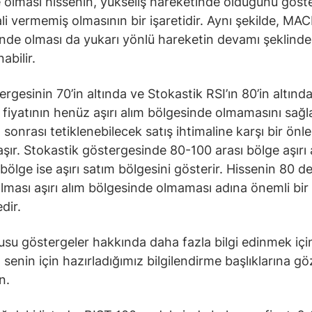
 olması hissenin, yükseliş hareketinde olduğunu göste
ali vermemiş olmasının bir işaretidir. Aynı şekilde, MAC
ünde olması da yukarı yönlü hareketin devamı şeklinde
abilir.
ergesinin 70’in altında ve Stokastik RSI’ın 80’in altınd
e fiyatının henüz aşırı alım bölgesinde olmamasını sağl
m sonrası tetiklenebilecek satış ihtimaline karşı bir önl
taşır. Stokastik göstergesinde 80-100 arası bölge aşırı 
 bölge ise aşırı satım bölgesini gösterir. Hissenin 80 d
olması aşırı alım bölgesinde olmaması adına önemli bir
dir.
su göstergeler hakkında daha fazla bilgi edinmek içi
senin için hazırladığımız bilgilendirme başlıklarına gö
in.