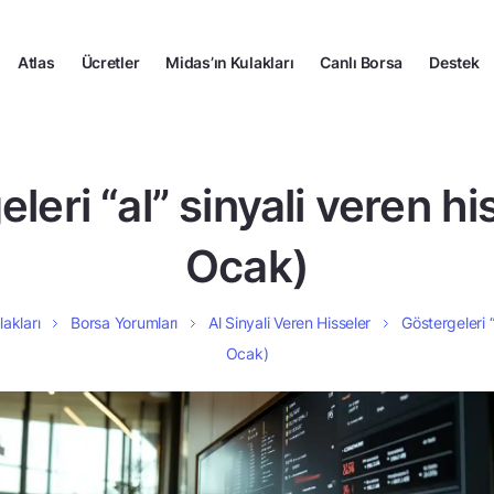
Atlas
Ücretler
Midas’ın Kulakları
Canlı Borsa
Destek
leri “al” sinyali veren hi
Ocak)
lakları
Borsa Yorumları
Al Sinyali Veren Hisseler
Göstergeleri “
Ocak)