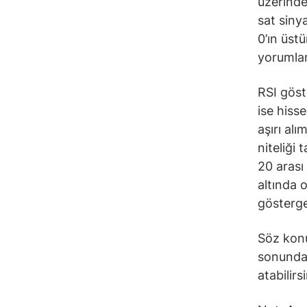
üzerinde
sat siny
0’ın üst
yorumlan
RSI göst
ise hiss
aşırı alı
niteliği 
20 arası
altında 
gösterge
Söz konu
sonunda 
atabilirs