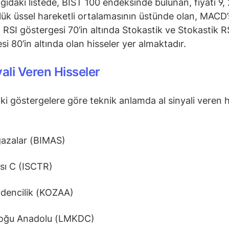
ğıdaki listede, BIST 100 endeksinde bulunan, fiyatı 9, 
ük üssel hareketli ortalamasının üstünde olan, MACD’s
 RSI göstergesi 70’in altında Stokastik ve Stokastik R
si 80’in altında olan hisseler yer almaktadır.
yali Veren Hisseler
ki göstergelere göre teknik anlamda al sinyali veren h
azalar (BIMAS)
sı C (ISCTR)
dencilik (KOZAA)
oğu Anadolu (LMKDC)