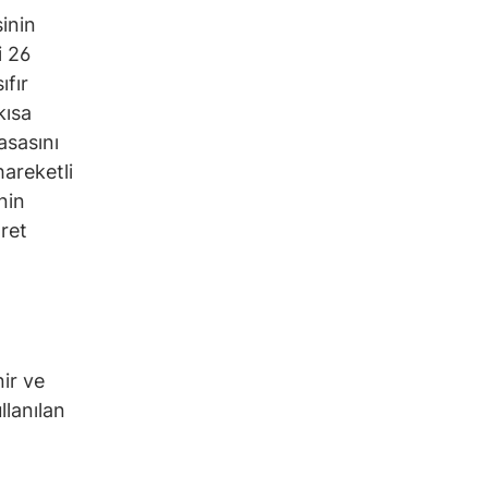
inin
i 26
fır
kısa
asasını
hareketli
nin
aret
nir ve
llanılan