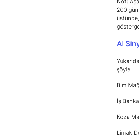
Not: Aşa
200 günl
üstünde,
gösterge
Al Sin
Yukarıda
şöyle:
Bim Mağ
İş Banka
Koza Ma
Limak D