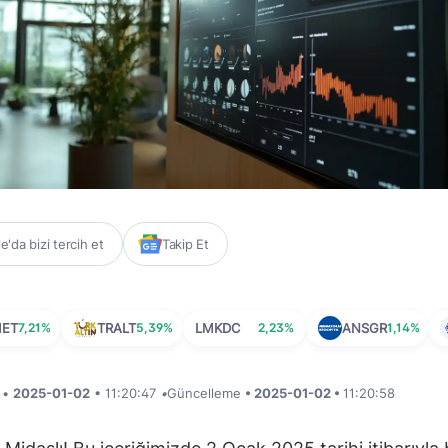
'da bizi tercih et
Takip Et
MET
7,21%
TRALT
5,39%
LMKDC
2,23%
ANSGR
1,14%
i •
2025-01-02
• 11:20:47
•
Güncelleme
• 2025-01-02 •
11:20:58