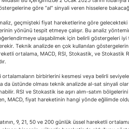
 Midaslı! Bu içeriğimizde 2 Ocak 2025 tarihi itibarıyla
östergelerine göre “al” sinyali veren hisselere bakacağ
naliz, geçmişteki fiyat hareketlerine göre gelecekteki 
erinin yönünü tespit etmeye çalışır. Bu analiz yöntem
ğerlendirmeye ulaşabilmek için belirli göstergeleri iyi 
rekir. Teknik analizde en çok kullanılan göstergeleri
reketli ortalama, MACD, RSI, Stokastik, ve Stokastik R
ır.
 ortalamaların birbirlerini kesmesi veya belirli seviyele
ya da üstünde olması teknik analizde al-sat sinyali ola
bilir. RSI ve Stokastik ise aşırı alım-satım bölgelerini
ken, MACD, fiyat hareketinin hangi yönde eğilimde ol
yatının, 9, 21, 50 ve 200 günlük üssel hareketli ortalam