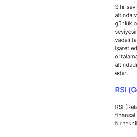
Sıfır se
altında 
günlük 
seviyesi
vadeli t
işaret e
ortalama
altındad
eder.
RSI (G
RSI (Rel
finansal
bir tekn