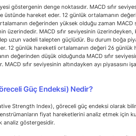
viyesi göstergenin denge noktasıdır. MACD sıfır seviyes
ve üstünde hareket eder. 12 günlük ortalamanın değer
ortalamanın değerinden yüksek olduğu zaman MACD sı
nin üzerindedir. MACD sıfır seviyesinin üzerindeyken, 
alep uzun vadeli talepten güçlüdür. Bu durum boğa piy
der. 12 günlük hareketli ortalamanın değeri 26 günlük 
nın değerinden düşük olduğunda MACD sıfır seviyesi
ır. MACD sıfır seviyesinin altındayken ayı piyasasını iş
öreceli Güç Endeksi) Nedir?
ative Strength Index), göreceli güç endeksi olarak bili
 enstrümanların fiyat hareketlerini analiz etmek için ku
ik analiz göstergesidir.