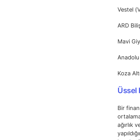
Vestel (
ARD Bili
Mavi Gi
Anadolu
Koza Alt
Üssel 
Bir fina
ortalama
ağırlık 
yapıldığ