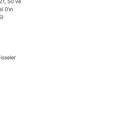
21, 50 ve
i 0’ın
SI
isseler