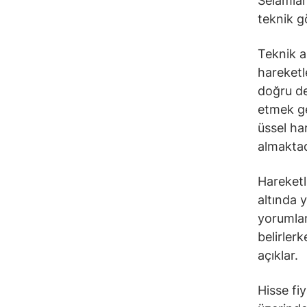
Selamlar
teknik g
Teknik a
hareketl
doğru de
etmek ge
üssel ha
almaktad
Hareketli
altında 
yorumlana
belirler
açıklar.
Hisse fi