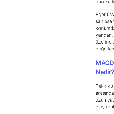
hareketl
Eğer üss
sahipse 
konumday
yandan, 
üzerine 
değerlend
MACD 
Nedir
Teknik a
arasındak
uzun vad
oluşturu