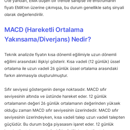
Öte yandan, EMA düşen bir trende sahipse ve enstrümanın
fiyatı EMA’nın üzerine çıkmışsa, bu durum genellikle satış sinyali
olarak değerlendirilir.
MACD (Hareketli Ortalama
Yakınsama/Diverjans) Nedir?
Teknik analizde fiyatın kısa dönemli eğilimiyle uzun dönemli
eğilimi arasındaki ilişkiyi gösterir. Kısa vadeli (12 günlük) üssel
ortalama ile uzun vadeli 26 günlük üssel ortalama arasındaki
farkın alınmasıyla oluşturulmuştur.
Sıfır seviyesi göstergenin denge noktasıdır. MACD sıfır
seviyesinin altında ve üstünde hareket eder. 12 günlük
ortalamanın değeri 26 günlük ortalamanın değerinden yüksek
olduğu zaman MACD sıfır seviyesinin üzerindedir. MACD sıfır
seviyesinin üzerindeyken, kısa vadeli talep uzun vadeli talepten
güçlüdür. Bu durum boğa piyasasını işaret eder. 12 günlük