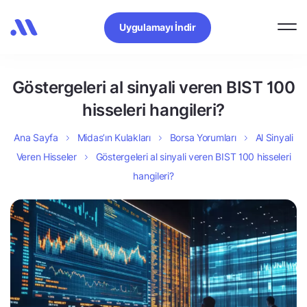
Uygulamayı İndir
Göstergeleri al sinyali veren BIST 100
hisseleri hangileri?
Ana Sayfa
Midas’ın Kulakları
Borsa Yorumları
Al Sinyali
Veren Hisseler
Göstergeleri al sinyali veren BIST 100 hisseleri
hangileri?