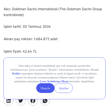
Alıcı: Goldman Sachs International (The Goldman Sachs Group
kontrolünde)
İşlem tarihi: 30 Temmuz 2026
Alınan pay miktarı: 1.684.872 adet
İşlem fiyatı: 42,64 TL
Toplam işlem tutarı: 71.850.557 TL
Sermayedeki payı (önce/sonra): %4,99 ➔ %5,14
Paylaş