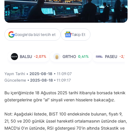
Google'da bizi tercih et
Takip Et
BALSU
-2,07%
GRTHO
0,41%
PASEU
-2,13%
Yayın Tarihi •
2025-08-18
• 11:09:07
Güncelleme
• 2025-08-18 •
11:09:17
Bu içeriğimizde 18 Ağustos 2025 tarihi itibarıyla borsada teknik
göstergelerine göre “al” sinyali veren hisselere bakacağız.
Not: Aşağıdaki listede, BIST 100 endeksinde bulunan, fiyatı 9,
21, 50 ve 200 günlük üssel hareketli ortalamasının üstünde olan,
MACD’si 0’ın üstünde, RSI göstergesi 70’in altında Stokastik ve