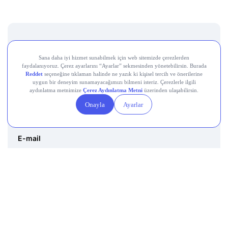
Destek Hattı
0850 241 22 41
Adres
Altunizade Mah. İnci Çıkmazı Sokak No:3 Daire:3
Üsküdar İstanbul
E-mail
destek@getmidas.com
Sosyal Medya