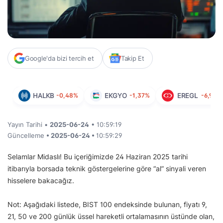
Google'da bizi tercih et
Takip Et
HALKB
-0,48%
EKGYO
-1,37%
EREGL
-6,93%
Yayın Tarihi •
2025-06-24
• 10:59:19
Güncelleme
• 2025-06-24 •
10:59:29
Selamlar Midaslı! Bu içeriğimizde 24 Haziran 2025 tarihi
itibarıyla borsada teknik göstergelerine göre “al” sinyali veren
hisselere bakacağız.
Not: Aşağıdaki listede, BIST 100 endeksinde bulunan, fiyatı 9,
21, 50 ve 200 günlük üssel hareketli ortalamasının üstünde olan,