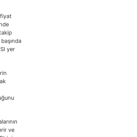
fiyat
inde
takip
n başında
SI yer
rin
rak
duğunu
alarının
rir ve