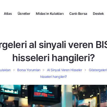
Atlas
Ücretler
Midas’ın Kulakları
Canlı Borsa
Destek
geleri al sinyali veren B
hisseleri hangileri?
ulakları
Borsa Yorumları
Al Sinyali Veren Hisseler
Göstergeleri
hisseleri hangileri?