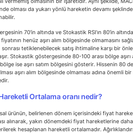
ali vermemiş olmasının bir işaretidir. Aynı şekilde, MAC
ünde olması da yukarı yönlü hareketin devamı şeklinde
abilir.
ergesinin 70’in altında ve Stokastik RSI’ın 80’in altınd
e fiyatının henüz aşırı alım bölgesinde olmamasını sağl
m sonrası tetiklenebilecek satış ihtimaline karşı bir önl
taşır. Stokastik göstergesinde 80-100 arası bölge aşırı 
 bölge ise aşırı satım bölgesini gösterir. Hissenin 80 d
olması aşırı alım bölgesinde olmaması adına önemli bir
dir.
Hareketli Ortalama oranı nedir?
nsal ürünün, belirlenen dönem içerisindeki fiyat hareke
sı alınarak, yakın dönemdeki fiyat hareketlerine daha
verilerek hesaplanan hareketli ortalamadır. Ağırlıklandı