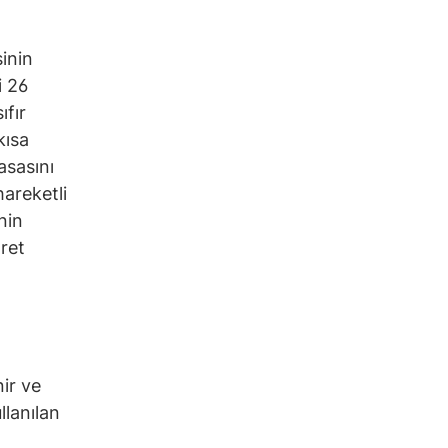
inin
i 26
fır
kısa
asasını
hareketli
nin
aret
nir ve
llanılan