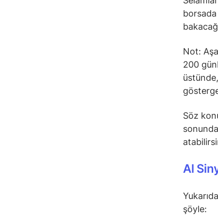
Selamlar
borsada 
bakacağ
Not: Aşa
200 günl
üstünde,
gösterge
Söz konu
sonunda 
atabilirs
Al Sin
Yukarıda
şöyle: