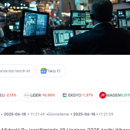
'da bizi tercih et
Takip Et
EU
-2,13%
LIDER
-10,00%
EKGYO
-1,37%
MAGEN
0,21
i •
2025-06-18
• 11:21:49
•
Güncelleme
• 2025-06-18 •
11:21:59