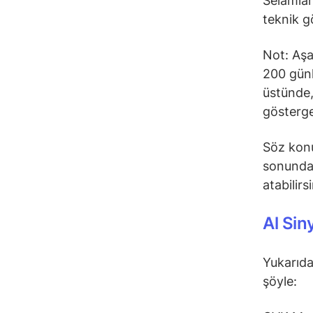
Selamlar
teknik g
Not: Aşa
200 günl
üstünde,
gösterge
Söz konu
sonunda 
atabilirs
Al Sin
Yukarıda
şöyle: