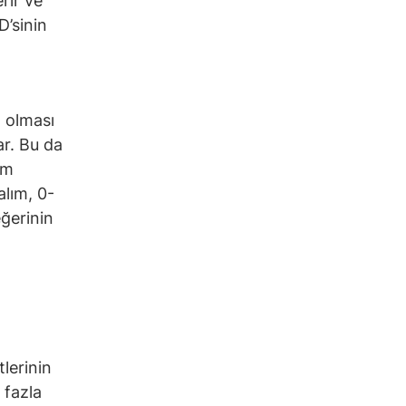
rir ve
D’sinin
a olması
ar. Bu da
em
alım, 0-
eğerinin
tlerinin
 fazla