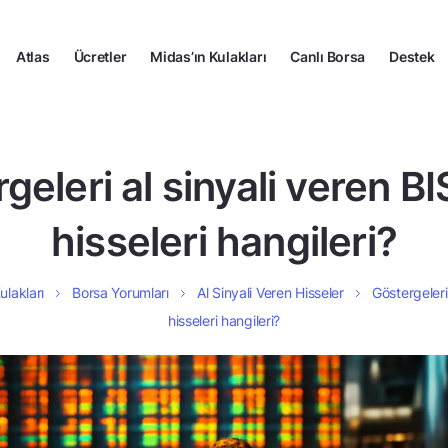
Atlas
Ücretler
Midas’ın Kulakları
Canlı Borsa
Destek
geleri al sinyali veren B
hisseleri hangileri?
ulakları
Borsa Yorumları
Al Sinyali Veren Hisseler
Göstergeleri
hisseleri hangileri?