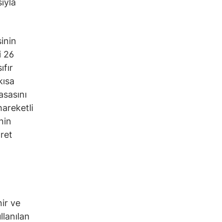
ıyla
inin
i 26
fır
kısa
asasını
hareketli
nin
aret
nir ve
llanılan