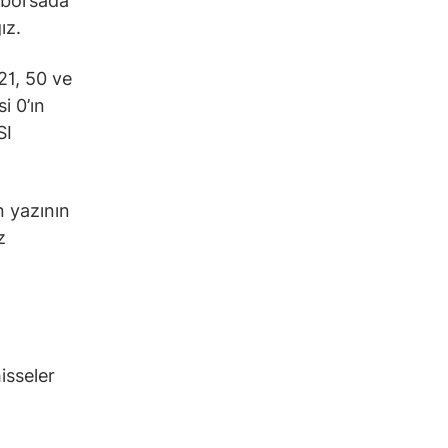
a borsada
ız.
21, 50 ve
i 0’ın
SI
n yazının
z
isseler