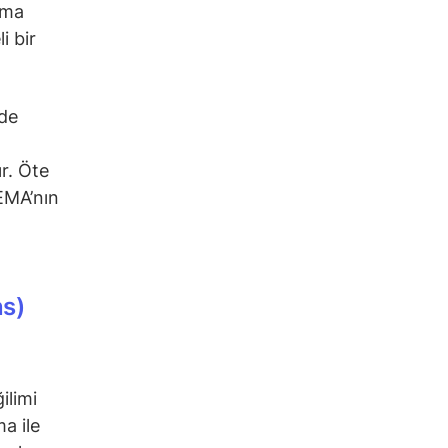
rma
i bir
nde
r. Öte
EMA’nın
ns)
ilimi
ma ile