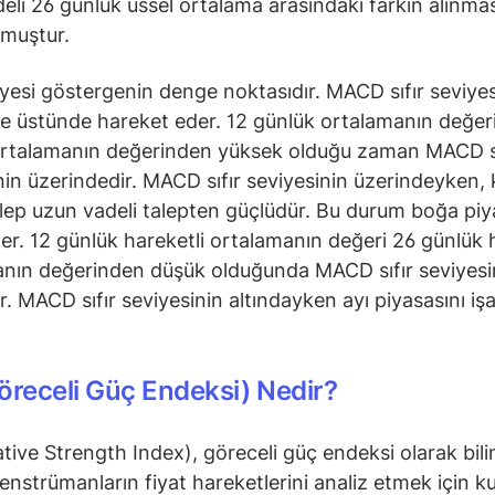
eli 26 günlük üssel ortalama arasındaki farkın alınmas
lmuştur.
viyesi göstergenin denge noktasıdır. MACD sıfır seviyes
ve üstünde hareket eder. 12 günlük ortalamanın değer
ortalamanın değerinden yüksek olduğu zaman MACD sı
nin üzerindedir. MACD sıfır seviyesinin üzerindeyken, 
alep uzun vadeli talepten güçlüdür. Bu durum boğa piy
der. 12 günlük hareketli ortalamanın değeri 26 günlük 
nın değerinden düşük olduğunda MACD sıfır seviyesi
ır. MACD sıfır seviyesinin altındayken ayı piyasasını iş
öreceli Güç Endeksi) Nedir?
ative Strength Index), göreceli güç endeksi olarak bili
 enstrümanların fiyat hareketlerini analiz etmek için ku