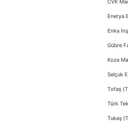
CVK Ma
Enerya 
Enka İn
Gübre Fa
Koza Ma
Selçuk 
Tofaş (
Türk Te
Tukaş (