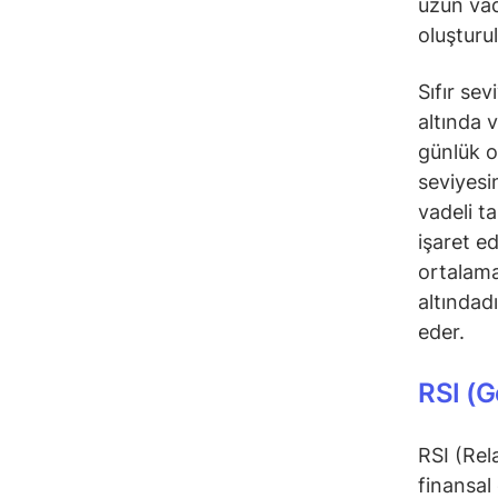
uzun vad
oluşturu
Sıfır se
altında 
günlük 
seviyesi
vadeli t
işaret e
ortalama
altındad
eder.
RSI (G
RSI (Rel
finansal