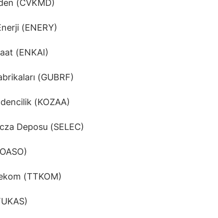
den (CVKMD)
Enerji (ENERY)
şaat (ENKAI)
brikaları (GUBRF)
dencilik (KOZAA)
Ecza Deposu (SELEC)
TOASO)
lekom (TTKOM)
TUKAS)