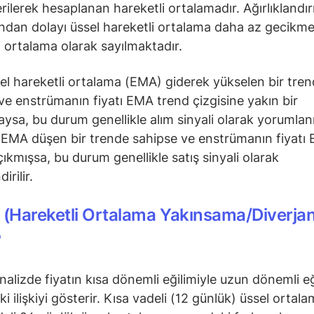
verilerek hesaplanan hareketli ortalamadır. Ağırlıklandı
ından dolayı üssel hareketli ortalama daha az gecikmel
i ortalama olarak sayılmaktadır.
el hareketli ortalama (EMA) giderek yükselen bir tre
ve enstrümanın fiyatı EMA trend çizgisine yakın bir
sa, bu durum genellikle alım sinyali olarak yorumlanı
EMA düşen bir trende sahipse ve enstrümanın fiyatı 
çıkmışsa, bu durum genellikle satış sinyali olarak
irilir.
(Hareketli Ortalama Yakınsama/Diverja
?
nalizde fiyatın kısa dönemli eğilimiyle uzun dönemli eğ
i ilişkiyi gösterir. Kısa vadeli (12 günlük) üssel ortala