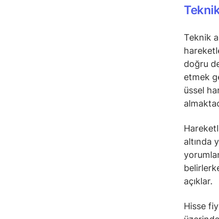
Teknik
Teknik a
hareketl
doğru de
etmek ge
üssel ha
almaktad
Hareketli
altında 
yorumlana
belirler
açıklar.
Hisse fi