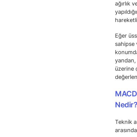
ağırlık 
yapıldığ
hareketl
Eğer üss
sahipse 
konumday
yandan, 
üzerine 
değerlend
MACD 
Nedir
Teknik a
arasındak