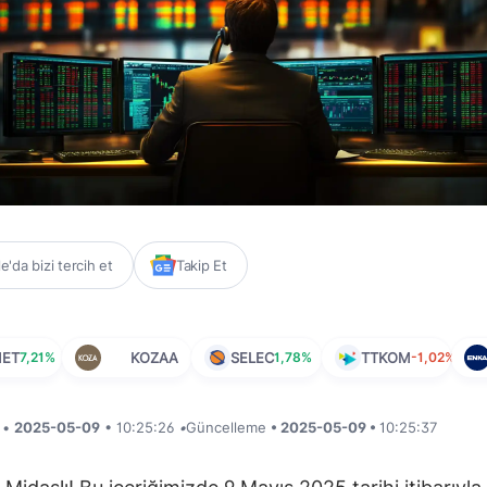
'da bizi tercih et
Takip Et
MET
7,21%
KOZAA
SELEC
1,78%
TTKOM
-1,02%
i •
2025-05-09
• 10:25:26
•
Güncelleme
• 2025-05-09 •
10:25:37