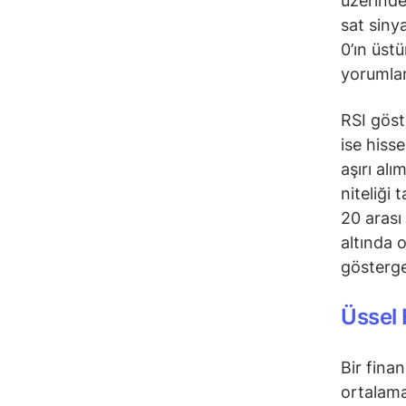
üzerinde
sat siny
0’ın üst
yorumlan
RSI göst
ise hiss
aşırı alı
niteliği 
20 arası
altında 
gösterge
Üssel 
Bir fina
ortalama