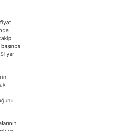
fiyat
inde
takip
n başında
SI yer
rin
rak
duğunu
alarının