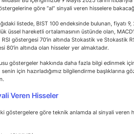
 Midaslı! Bu içeriğimizde 9 Mayıs 2025 tarihi itibarıyl
östergelerine göre “al” sinyali veren hisselere bakacağ
ğıdaki listede, BIST 100 endeksinde bulunan, fiyatı 9, 
ük üssel hareketli ortalamasının üstünde olan, MACD’s
 RSI göstergesi 70’in altında Stokastik ve Stokastik R
si 80’in altında olan hisseler yer almaktadır.
su göstergeler hakkında daha fazla bilgi edinmek içi
senin için hazırladığımız bilgilendirme başlıklarına gö
in.
yali Veren Hisseler
ki göstergelere göre teknik anlamda al sinyali veren h