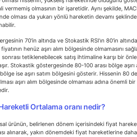
 olması hissenin, yükseliş hareketinde olduğunu göste
ali vermemiş olmasının bir işaretidir. Aynı şekilde, MAC
ünde olması da yukarı yönlü hareketin devamı şeklinde
abilir.
ergesinin 70’in altında ve Stokastik RSI’ın 80’in altınd
e fiyatının henüz aşırı alım bölgesinde olmamasını sağl
m sonrası tetiklenebilecek satış ihtimaline karşı bir önl
taşır. Stokastik göstergesinde 80-100 arası bölge aşırı 
 bölge ise aşırı satım bölgesini gösterir. Hissenin 80 d
olması aşırı alım bölgesinde olmaması adına önemli bir
dir.
Hareketli Ortalama oranı nedir?
nsal ürünün, belirlenen dönem içerisindeki fiyat hareke
sı alınarak, yakın dönemdeki fiyat hareketlerine daha