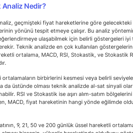
 Analiz Nedir?
naliz, geçmişteki fiyat hareketlerine göre gelecekteki 
erinin yönünü tespit etmeye çalışır. Bu analiz yöntem
ğerlendirmeye ulaşabilmek için belirli göstergeleri iyi 
rekir. Teknik analizde en çok kullanılan göstergeleri
reketli ortalama, MACD, RSI, Stokastik, ve Stokastik R
ır.
 ortalamaların birbirlerini kesmesi veya belirli seviyele
ya da üstünde olması teknik analizde al-sat sinyali ola
bilir. RSI ve Stokastik ise aşırı alım-satım bölgelerini
ken, MACD, fiyat hareketinin hangi yönde eğilimde ol
yatının, 9, 21, 50 ve 200 günlük üssel hareketli ortalam