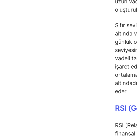
uzun vad
oluşturu
Sıfır se
altında 
günlük 
seviyesi
vadeli t
işaret e
ortalama
altındad
eder.
RSI (G
RSI (Rel
finansal