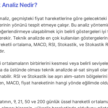
 Analiz Nedir?
naliz, geçmişteki fiyat hareketlerine göre gelecekteki 
erinin yönünü tespit etmeye çalışır. Bu analiz yöntem
ğerlendirmeye ulaşabilmek için belirli göstergeleri iyi 
rekir. Teknik analizde en çok kullanılan göstergeleri
reketli ortalama, MACD, RSI, Stokastik, ve Stokastik R
ır.
 ortalamaların birbirlerini kesmesi veya belirli seviyele
ya da üstünde olması teknik analizde al-sat sinyali ola
bilir. RSI ve Stokastik ise aşırı alım-satım bölgelerini
ken, MACD, fiyat hareketinin hangi yönde eğilimde ol
yatının, 9, 21, 50 ve 200 günlük üssel hareketli ortalam