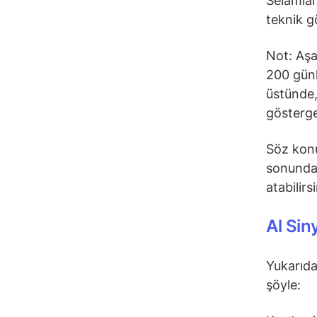
Selamlar
teknik g
Not: Aşa
200 günl
üstünde,
gösterge
Söz konu
sonunda 
atabilirs
Al Sin
Yukarıda
şöyle: