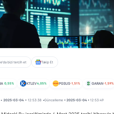
'da bizi tercih et
Takip Et
RA
0,55%
KTLEV
4,05%
PGSUS
-1,51%
GARAN
-1,59%
i •
2025-03-04
• 12:53:38
•
Güncelleme
• 2025-03-04 •
12:53:49