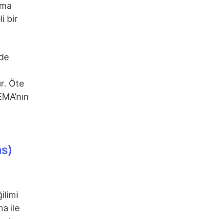
rma
i bir
nde
r. Öte
EMA’nın
ns)
ilimi
ma ile