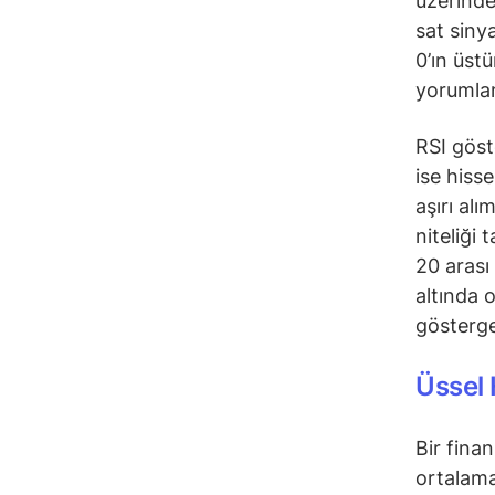
üzerinde
sat siny
0’ın üst
yorumlan
RSI göst
ise hiss
aşırı alı
niteliği 
20 arası
altında 
gösterge
Üssel 
Bir fina
ortalama