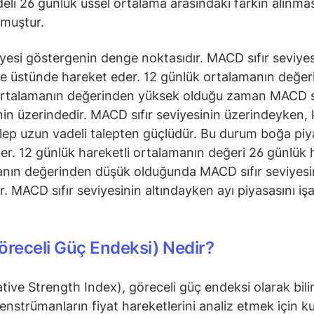
eli 26 günlük üssel ortalama arasındaki farkın alınmas
lmuştur.
viyesi göstergenin denge noktasıdır. MACD sıfır seviyes
ve üstünde hareket eder. 12 günlük ortalamanın değer
ortalamanın değerinden yüksek olduğu zaman MACD sı
nin üzerindedir. MACD sıfır seviyesinin üzerindeyken, 
alep uzun vadeli talepten güçlüdür. Bu durum boğa piy
der. 12 günlük hareketli ortalamanın değeri 26 günlük 
nın değerinden düşük olduğunda MACD sıfır seviyesi
ır. MACD sıfır seviyesinin altındayken ayı piyasasını iş
öreceli Güç Endeksi) Nedir?
ative Strength Index), göreceli güç endeksi olarak bili
 enstrümanların fiyat hareketlerini analiz etmek için ku