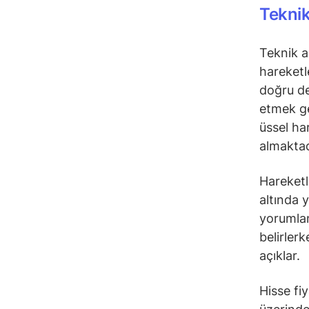
Teknik
Teknik a
hareketl
doğru de
etmek ge
üssel ha
almaktad
Hareketli
altında 
yorumlana
belirler
açıklar.
Hisse fi