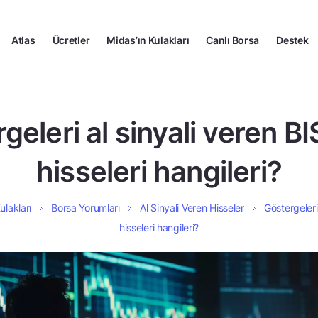
Atlas
Ücretler
Midas’ın Kulakları
Canlı Borsa
Destek
geleri al sinyali veren B
hisseleri hangileri?
ulakları
Borsa Yorumları
Al Sinyali Veren Hisseler
Göstergeleri
hisseleri hangileri?