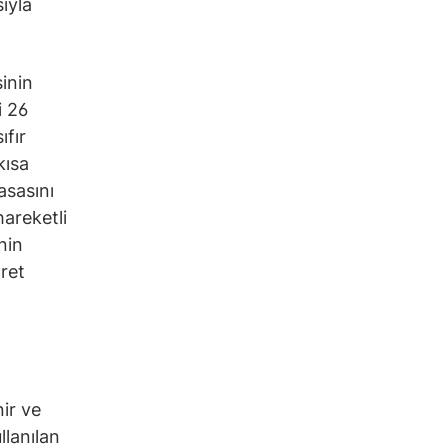
ıyla
inin
i 26
fır
kısa
asasını
hareketli
nin
aret
nir ve
llanılan