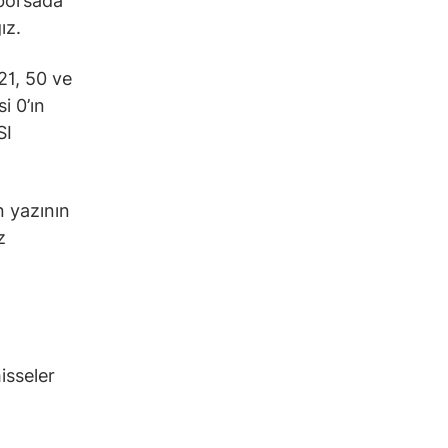
 borsada
ız.
21, 50 ve
i 0’ın
SI
n yazının
z
isseler