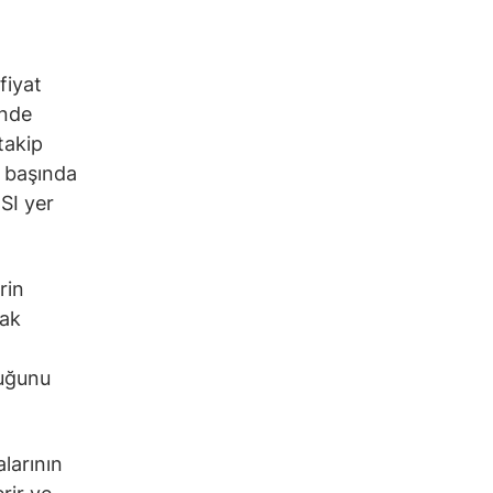
fiyat
inde
takip
n başında
SI yer
rin
rak
duğunu
alarının