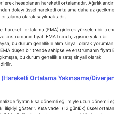
verilerek hesaplanan hareketli ortalamadır. Ağırlıklandı
ından dolayı üssel hareketli ortalama daha az gecikmel
i ortalama olarak sayılmaktadır.
el hareketli ortalama (EMA) giderek yükselen bir tre
ve enstrümanın fiyatı EMA trend çizgisine yakın bir
sa, bu durum genellikle alım sinyali olarak yorumlanı
EMA düşen bir trende sahipse ve enstrümanın fiyatı 
çıkmışsa, bu durum genellikle satış sinyali olarak
irilir.
(Hareketli Ortalama Yakınsama/Diverja
?
nalizde fiyatın kısa dönemli eğilimiyle uzun dönemli eğ
i ilişkiyi gösterir. Kısa vadeli (12 günlük) üssel ortala