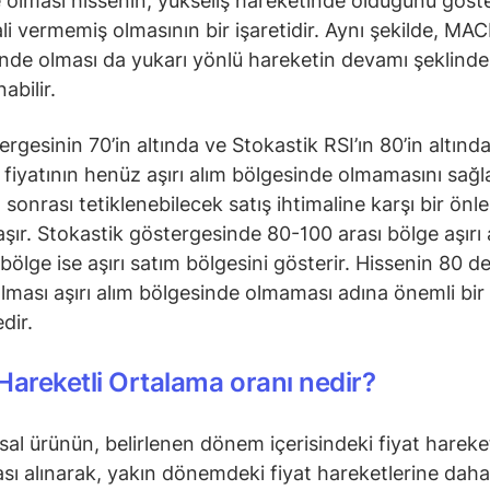
 olması hissenin, yükseliş hareketinde olduğunu göste
ali vermemiş olmasının bir işaretidir. Aynı şekilde, MAC
ünde olması da yukarı yönlü hareketin devamı şeklinde
abilir.
ergesinin 70’in altında ve Stokastik RSI’ın 80’in altınd
e fiyatının henüz aşırı alım bölgesinde olmamasını sağl
m sonrası tetiklenebilecek satış ihtimaline karşı bir önl
taşır. Stokastik göstergesinde 80-100 arası bölge aşırı 
 bölge ise aşırı satım bölgesini gösterir. Hissenin 80 d
olması aşırı alım bölgesinde olmaması adına önemli bir
dir.
Hareketli Ortalama oranı nedir?
nsal ürünün, belirlenen dönem içerisindeki fiyat hareke
sı alınarak, yakın dönemdeki fiyat hareketlerine daha