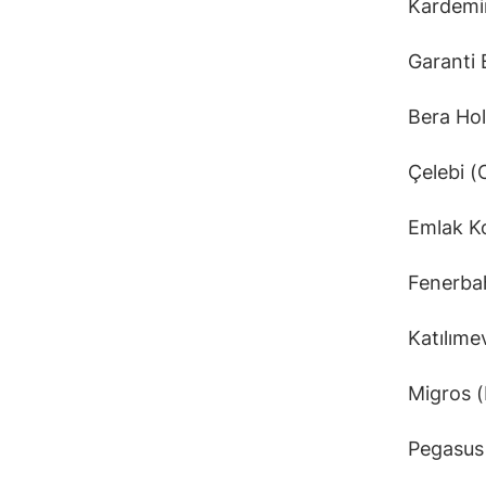
Kardemi
Garanti
Bera Ho
Çelebi (
Emlak K
Fenerba
Katılım
Migros 
Pegasus