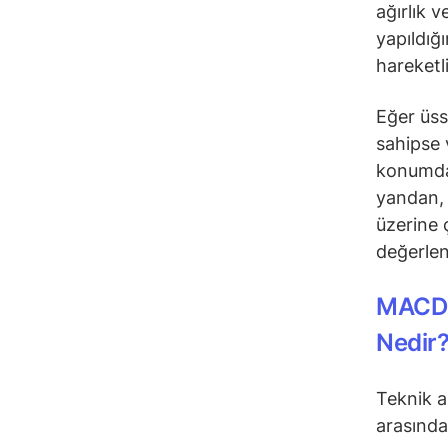
ağırlık 
yapıldığ
hareketl
Eğer üss
sahipse 
konumday
yandan, 
üzerine 
değerlend
MACD 
Nedir
Teknik a
arasındak