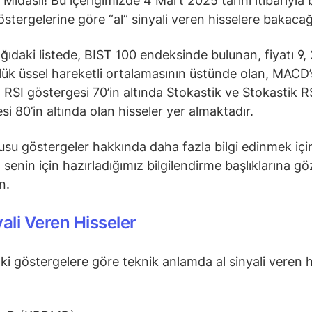
 Midaslı! Bu içeriğimizde 4 Mart 2025 tarihi itibarıyla
östergelerine göre “al” sinyali veren hisselere bakacağ
ğıdaki listede, BIST 100 endeksinde bulunan, fiyatı 9, 
ük üssel hareketli ortalamasının üstünde olan, MACD’s
 RSI göstergesi 70’in altında Stokastik ve Stokastik R
si 80’in altında olan hisseler yer almaktadır.
su göstergeler hakkında daha fazla bilgi edinmek içi
senin için hazırladığımız bilgilendirme başlıklarına gö
in.
yali Veren Hisseler
ki göstergelere göre teknik anlamda al sinyali veren h