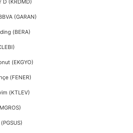
r D (KRDMD)
 BBVA (GARAN)
lding (BERA)
CLEBI)
onut (EKGYO)
hçe (FENER)
evim (KTLEV)
(MGROS)
 (PGSUS)