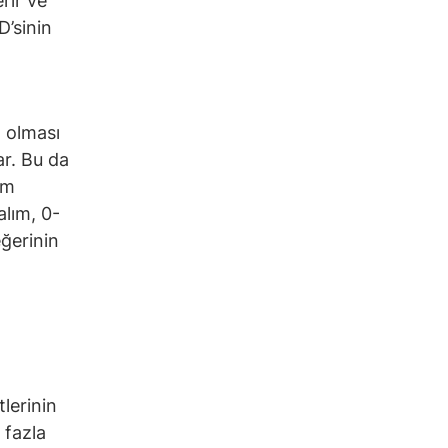
rir ve
D’sinin
a olması
ar. Bu da
em
alım, 0-
eğerinin
tlerinin
 fazla