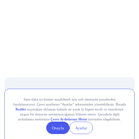
Destek Hattı
0850 241 22 41
Adres
Altunizade Mah. İnci Çıkmazı Sokak No:3 Daire:3
Üsküdar İstanbul