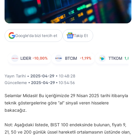
Google'da bizi tercih et
Takip Et
LIDER
-10,00%
BTCIM
-1,19%
TTKOM
1,87%
Yayın Tarihi •
2025-04-29
• 10:48:28
Güncelleme
• 2025-04-29 •
10:54:56
Selamlar Midaslı! Bu içeriğimizde 29 Nisan 2025 tarihi itibarıyla
teknik göstergelerine göre “al” sinyali veren hisselere
bakacağız.
Not: Aşağıdaki listede, BIST 100 endeksinde bulunan, fiyatı 9,
21, 50 ve 200 günlük üssel hareketli ortalamasının üstünde olan,