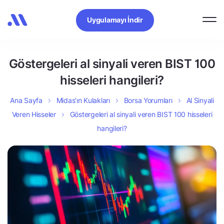
Uygulamayı İndir
Göstergeleri al sinyali veren BIST 100
hisseleri hangileri?
Ana Sayfa
Midas’ın Kulakları
Borsa Yorumları
Al Sinyali
Veren Hisseler
Göstergeleri al sinyali veren BIST 100 hisseleri
hangileri?