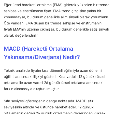
Eğer üssel hareketli ortalama (EMA) giderek yükselen bir trende
sahipse ve enstrümanın fiyatı EMA trend çizgisine yakın bir
konumdaysa, bu durum genellikle alım sinyali olarak yorumlanır.
Öte yandan, EMA düşen bir trende sahipse ve enstrümanın
fiyatı EMA’nın üzerine çıkmışsa, bu durum genellikle satış sinyali
olarak değerlendirilir.
MACD (Hareketli Ortalama
Yakınsama/Diverjans) Nedir?
Teknik analizde fiyatın kısa dönemli eğilimiyle uzun dönemli
eğilimi arasındaki ilişkiyi gösterir. Kısa vadeli (12 günlük) üssel
ortalama ile uzun vadeli 26 günlük üssel ortalama arasındaki
farkın alınmasıyla oluşturulmuştur.
Sıfır seviyesi göstergenin denge noktasıdır. MACD sıfır
seviyesinin altında ve üstünde hareket eder. 12 günlük
ortalamanın değeri 26 günlük ortalamanın değerinden yüksek