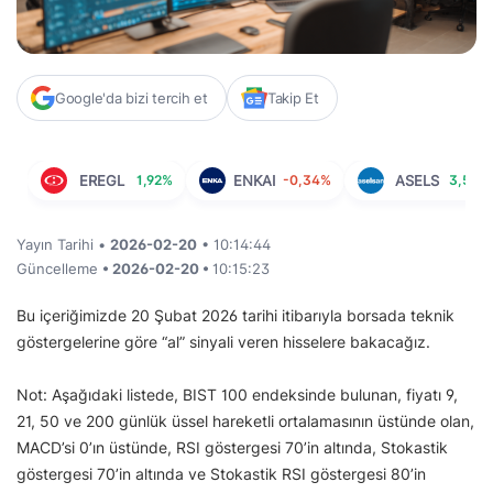
Google'da bizi tercih et
Takip Et
EREGL
1,92%
ENKAI
-0,34%
ASELS
3,57%
Yayın Tarihi •
2026-02-20
• 10:14:44
Güncelleme
• 2026-02-20 •
10:15:23
Bu içeriğimizde 20 Şubat 2026 tarihi itibarıyla borsada teknik
göstergelerine göre “al” sinyali veren hisselere bakacağız.
Not: Aşağıdaki listede, BIST 100 endeksinde bulunan, fiyatı 9,
21, 50 ve 200 günlük üssel hareketli ortalamasının üstünde olan,
MACD’si 0’ın üstünde, RSI göstergesi 70’in altında, Stokastik
göstergesi 70’in altında ve Stokastik RSI göstergesi 80’in