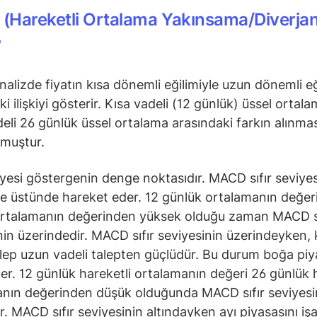
(Hareketli Ortalama Yakınsama/Diverja
?
nalizde fiyatın kısa dönemli eğilimiyle uzun dönemli eğ
i ilişkiyi gösterir. Kısa vadeli (12 günlük) üssel ortala
eli 26 günlük üssel ortalama arasındaki farkın alınmas
lmuştur.
viyesi göstergenin denge noktasıdır. MACD sıfır seviyes
ve üstünde hareket eder. 12 günlük ortalamanın değer
ortalamanın değerinden yüksek olduğu zaman MACD sı
nin üzerindedir. MACD sıfır seviyesinin üzerindeyken, 
alep uzun vadeli talepten güçlüdür. Bu durum boğa piy
der. 12 günlük hareketli ortalamanın değeri 26 günlük 
nın değerinden düşük olduğunda MACD sıfır seviyesi
ır. MACD sıfır seviyesinin altındayken ayı piyasasını iş