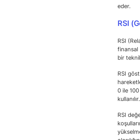
eder.
RSI (G
RSI (Rel
finansal
bir tekn
RSI göst
hareketl
0 ile 10
kullanılır
RSI değe
koşullar
yükselme