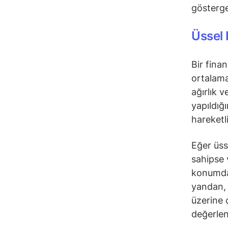
gösterge
Üssel 
Bir fina
ortalama
ağırlık 
yapıldığ
hareketl
Eğer üss
sahipse 
konumday
yandan, 
üzerine 
değerlend