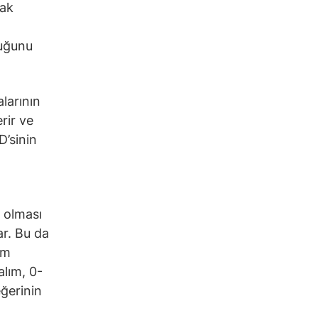
rak
duğunu
alarının
rir ve
D’sinin
a olması
ar. Bu da
em
alım, 0-
eğerinin