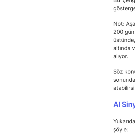
Bu içeri
gösterge
Not: Aşa
200 günl
üstünde,
altında 
alıyor.
Söz konu
sonunda 
atabilirs
Al Sin
Yukarıda
şöyle: