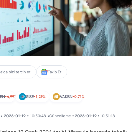
'da bizi tercih et
Takip Et
EN
-4,99%
SISE
-1,29%
VAKBN
-0,71%
i •
2026-01-19
• 10:50:48
•
Güncelleme
• 2026-01-19 •
10:51:18