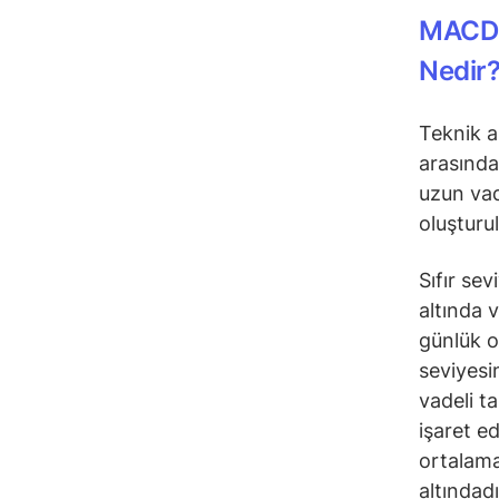
MACD 
Nedir
Teknik a
arasındak
uzun vad
oluşturu
Sıfır se
altında 
günlük 
seviyesi
vadeli t
işaret e
ortalama
altındad