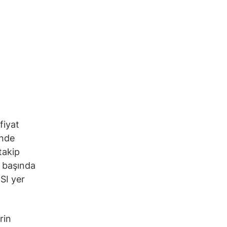
fiyat
inde
takip
n başında
SI yer
rin