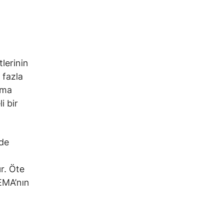
tlerinin
 fazla
rma
i bir
nde
r. Öte
EMA’nın