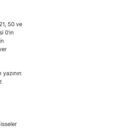
21, 50 ve
i 0’ın
in
yer
n yazının
z
isseler