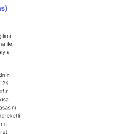
ns)
ilimi
ma ile
ıyla
inin
i 26
fır
kısa
asasını
hareketli
nin
aret