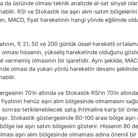
ya da üstünde olması teknik analizde al-sat sinyali ola
bilir. RSI ve Stokastik ise aşırı alım-satım bölgelerini
ken, MACD, fiyat hareketinin hangi yönde eğilimde ol
yatının, 9, 21, 50 ve 200 günlük üssel hareketli ortalam
 olması hissenin, yükseliş hareketinde olduğunu göste
ali vermemiş olmasının bir işaretidir. Aynı şekilde, MAC
ünde olması da yukarı yönlü hareketin devamı şeklinde
abilir.
ergesinin 70’in altında ve Stokastik RSI’ın 70’in altınd
e fiyatının henüz aşırı alım bölgesinde olmamasını sağl
m sonrası tetiklenebilecek satış ihtimaline karşı bir önl
taşır. Stokastik göstergesinde 80-100 arası bölge aşırı 
 bölge ise aşırı satım bölgesini gösterir. Hissenin 80 d
olması aşırı alım bölgesinde olmaması adına önemli bir