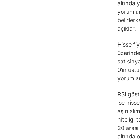
altında 
yorumlana
belirler
açıklar.
Hisse fi
üzerinde
sat siny
0’ın üst
yorumlan
RSI göst
ise hiss
aşırı alı
niteliği 
20 arası
altında 