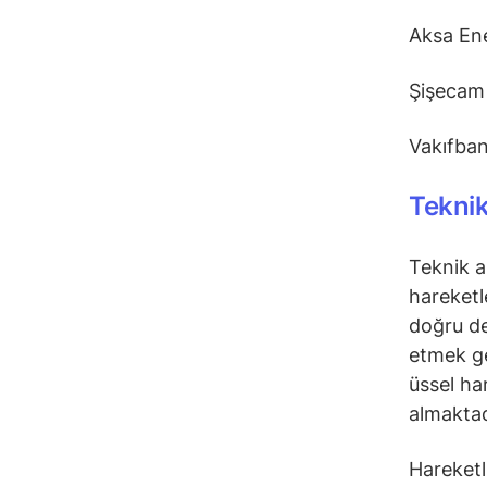
Aksa En
Şişecam
Vakıfba
Teknik
Teknik a
hareketl
doğru de
etmek ge
üssel ha
almaktad
Hareketli