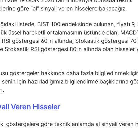
ğimizde 19 Ocak 2026 tarihi itibarıyla borsada teknik
lerine göre “al” sinyali veren hisselere bakacağız.
ğıdaki listede, BIST 100 endeksinde bulunan, fiyatı 9, 
ük üssel hareketli ortalamasının üstünde olan, MACD’s
 RSI göstergesi 60’ın altında, Stokastik göstergesi 70’
ve Stokastik RSI göstergesi 80’in altında olan hisseler 
su göstergeler hakkında daha fazla bilgi edinmek içi
senin için hazırladığımız bilgilendirme başlıklarına gö
in.
yali Veren Hisseler
ki göstergelere göre teknik anlamda al sinyali veren h