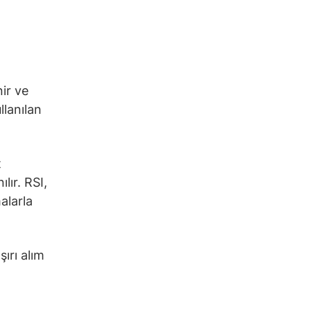
nir ve
llanılan
t
lır. RSI,
alarla
ırı alım