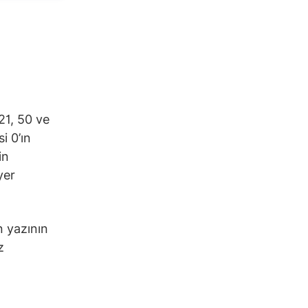
21, 50 ve
i 0’ın
in
yer
n yazının
z