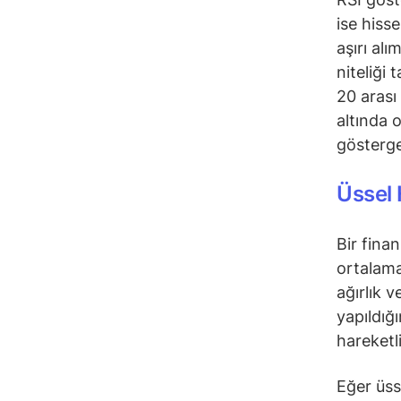
ise hiss
aşırı alı
niteliği 
20 arası
altında 
gösterge
Üssel 
Bir fina
ortalama
ağırlık 
yapıldığ
hareketl
Eğer üss