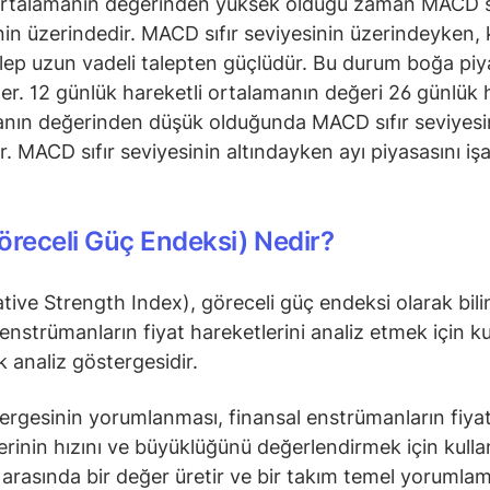
ortalamanın değerinden yüksek olduğu zaman MACD sı
nin üzerindedir. MACD sıfır seviyesinin üzerindeyken, 
alep uzun vadeli talepten güçlüdür. Bu durum boğa piy
der. 12 günlük hareketli ortalamanın değeri 26 günlük 
nın değerinden düşük olduğunda MACD sıfır seviyesi
ır. MACD sıfır seviyesinin altındayken ayı piyasasını iş
öreceli Güç Endeksi) Nedir?
ative Strength Index), göreceli güç endeksi olarak bili
 enstrümanların fiyat hareketlerini analiz etmek için ku
ik analiz göstergesidir.
ergesinin yorumlanması, finansal enstrümanların fiya
erinin hızını ve büyüklüğünü değerlendirmek için kullanı
0 arasında bir değer üretir ve bir takım temel yorumlam