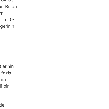
ar. Bu da
em
alım, 0-
eğerinin
tlerinin
 fazla
rma
i bir
nde