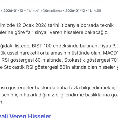
i •
2026-01-12
• 11:14:41
•
Güncelleme
• 2026-01-12 •
11:14:55
ğimizde 12 Ocak 2026 tarihi itibarıyla borsada teknik
lerine göre “al” sinyali veren hisselere bakacağız.
ğıdaki listede, BIST 100 endeksinde bulunan, fiyatı 9, 
ük üssel hareketli ortalamasının üstünde olan, MACD’s
 RSI göstergesi 60’ın altında, Stokastik göstergesi 70’
ve Stokastik RSI göstergesi 80’in altında olan hisseler 
su göstergeler hakkında daha fazla bilgi edinmek içi
senin için hazırladığımız bilgilendirme başlıklarına gö
in.
yali Veren Hisseler