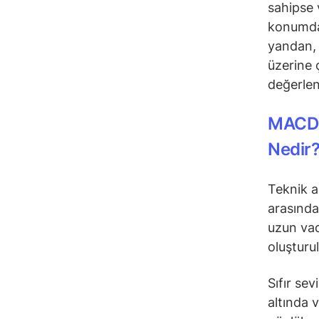
sahipse 
konumday
yandan, 
üzerine 
değerlend
MACD 
Nedir
Teknik a
arasındak
uzun vad
oluşturu
Sıfır se
altında 