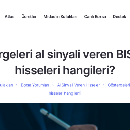
Atlas
Ücretler
Midas’ın Kulakları
Canlı Borsa
Destek
geleri al sinyali veren B
hisseleri hangileri?
ulakları
Borsa Yorumları
Al Sinyali Veren Hisseler
Göstergeleri
hisseleri hangileri?