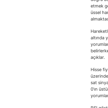
etmek ge
üssel ha
almaktad
Hareketli
altında 
yorumlana
belirler
açıklar.
Hisse fi
üzerinde
sat siny
0’ın üst
yorumlan
RSI göst