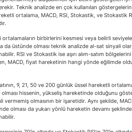
rekir. Teknik analizde en çok kullanılan göstergeleri
reketli ortalama, MACD, RSI, Stokastik, ve Stokastik R
ır.
 ortalamaların birbirlerini kesmesi veya belirli seviyele
ya da üstünde olması teknik analizde al-sat sinyali ola
bilir. RSI ve Stokastik ise aşırı alım-satım bölgelerini
ken, MACD, fiyat hareketinin hangi yönde eğilimde ol
yatının, 9, 21, 50 ve 200 günlük üssel hareketli ortalam
 olması hissenin, yükseliş hareketinde olduğunu göste
ali vermemiş olmasının bir işaretidir. Aynı şekilde, MAC
ünde olması da yukarı yönlü hareketin devamı şeklinde
abilir.
ergesinin 70’in altında ve Stokastik RSI’ın 70’in altınd