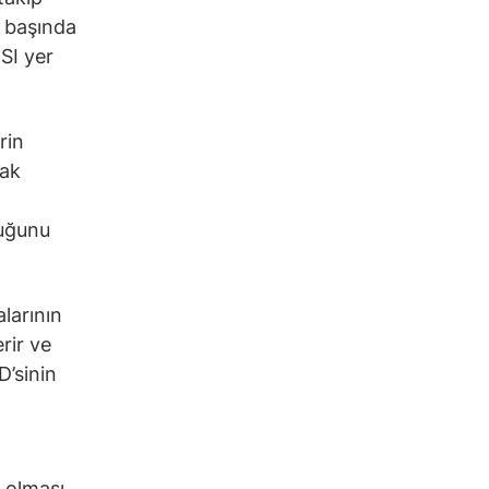
n başında
SI yer
rin
rak
duğunu
alarının
rir ve
D’sinin
a olması