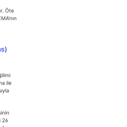
r. Öte
EMA’nın
ns)
ilimi
ma ile
ıyla
inin
i 26