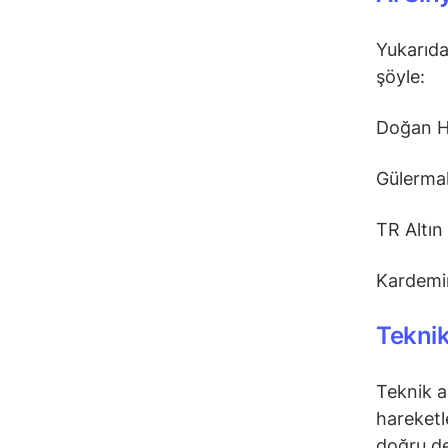
Yukarıda
şöyle:
Doğan H
Gülerma
TR Altın
Kardemi
Teknik
Teknik a
hareketl
doğru de