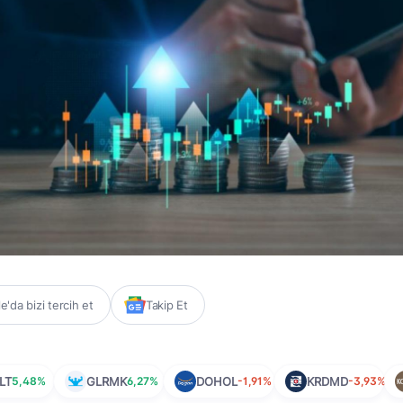
'da bizi tercih et
Takip Et
LT
5,48%
GLRMK
6,27%
DOHOL
-1,91%
KRDMD
-3,93%