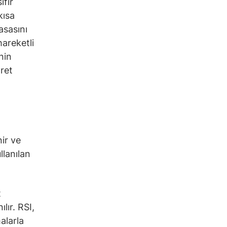
fır
kısa
asasını
hareketli
nin
aret
nir ve
llanılan
t
lır. RSI,
alarla