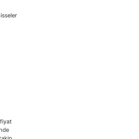
isseler
fiyat
inde
takip