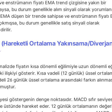
ve enstrümanın fiyatı EMA trend çizgisine yakın bir
sa, bu durum genellikle alım sinyali olarak yorumlanı
EMA düşen bir trende sahipse ve enstrümanın fiyatı 
çıkmışsa, bu durum genellikle satış sinyali olarak
irilir.
(Hareketli Ortalama Yakınsama/Diverja
?
nalizde fiyatın kısa dönemli eğilimiyle uzun dönemli eğ
i ilişkiyi gösterir. Kısa vadeli (12 günlük) üssel ortala
eli 26 günlük üssel ortalama arasındaki farkın alınmas
lmuştur.
viyesi göstergenin denge noktasıdır. MACD sıfır seviyes
ve üstünde hareket eder. 12 günlük ortalamanın değer