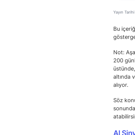
Yayın Tarih
Bu içeri
gösterge
Not: Aşa
200 günl
üstünde,
altında 
alıyor.
Söz konu
sonunda 
atabilirs
Al Sin