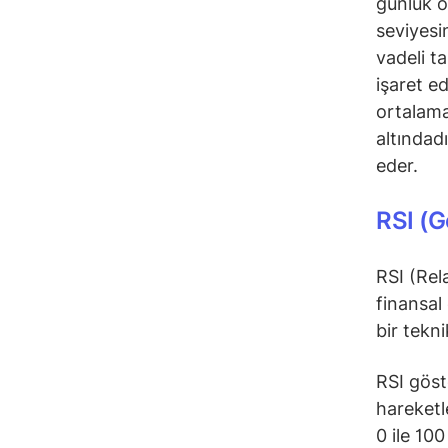
günlük 
seviyesi
vadeli t
işaret e
ortalama
altındad
eder.
RSI (G
RSI (Rel
finansal
bir tekn
RSI göst
hareketl
0 ile 10