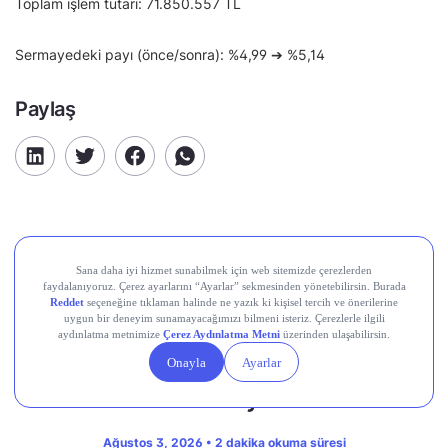
Toplam işlem tutarı: 71.850.557 TL
Sermayedeki payı (önce/sonra): %4,99 ➔ %5,14
Paylaş
HSBC: FTSE eylül revizyonunda Türk
hisselerinde geniş çaplı değişiklik
bekleniyor
Ağustos 3, 2026 • 2 dakika okuma süresi