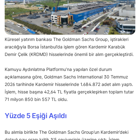
Küresel yatırım bankası The Goldman Sachs Group, iştirakleri
aracılığıyla Borsa İstanbul’da işlem gören Kardemir Karabük
Demir Çelik (KRDMD) hisselerinde önemli bir alım gerçekleştirdi.
Kamuyu Aydınlatma Platformu’na yapılan özel durum
açıklamasına göre, Goldman Sachs International 30 Temmuz
2026 tarihinde Kardemir hisselerinde 1.684.872 adet alım yaptı.
İşlem, hisse başına 42,64 TL fiyatla gerçekleşirken toplam tutar
71 milyon 850 bin 557 TL oldu.
Yüzde 5 Eşiği Aşıldı
Bu alımla birlikte The Goldman Sachs Group’un Kardemir’deki
dolaylı pay oranı kritik %5 seviyesinin üzerine çıktı. İşlem