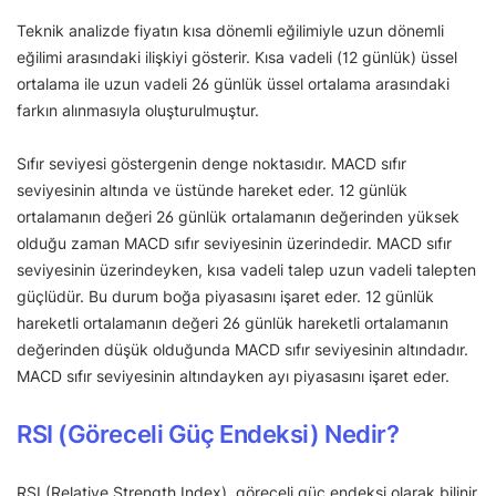
Teknik analizde fiyatın kısa dönemli eğilimiyle uzun dönemli
eğilimi arasındaki ilişkiyi gösterir. Kısa vadeli (12 günlük) üssel
ortalama ile uzun vadeli 26 günlük üssel ortalama arasındaki
farkın alınmasıyla oluşturulmuştur.
Sıfır seviyesi göstergenin denge noktasıdır. MACD sıfır
seviyesinin altında ve üstünde hareket eder. 12 günlük
ortalamanın değeri 26 günlük ortalamanın değerinden yüksek
olduğu zaman MACD sıfır seviyesinin üzerindedir. MACD sıfır
seviyesinin üzerindeyken, kısa vadeli talep uzun vadeli talepten
güçlüdür. Bu durum boğa piyasasını işaret eder. 12 günlük
hareketli ortalamanın değeri 26 günlük hareketli ortalamanın
değerinden düşük olduğunda MACD sıfır seviyesinin altındadır.
MACD sıfır seviyesinin altındayken ayı piyasasını işaret eder.
RSI (Göreceli Güç Endeksi) Nedir?
RSI (Relative Strength Index), göreceli güç endeksi olarak bilinir