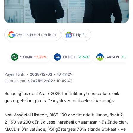
Google'da bizi tercih et
Takip Et
SKBNK
-7,30%
DOHOL
2,23%
AKSEN
1,37%
Yayın Tarihi •
2025-12-02
• 10:49:29
Güncelleme
• 2025-12-02 •
10:49:40
Bu içeriğimizde 2 Aralık 2025 tarihi itibarıyla borsada teknik
göstergelerine göre “al” sinyali veren hisselere bakacağız.
Not: Aşağıdaki listede, BIST 100 endeksinde bulunan, fiyatı 9,
21, 50 ve 200 günlük üssel hareketli ortalamasının üstünde olan,
MACD’si 0’ın üstünde, RSI göstergesi 70’in altında Stokastik ve