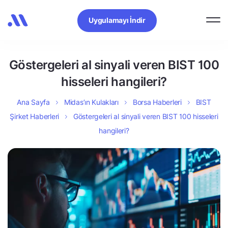
Uygulamayı İndir
Göstergeleri al sinyali veren BIST 100
hisseleri hangileri?
Ana Sayfa
Midas’ın Kulakları
Borsa Haberleri
BIST
Şirket Haberleri
Göstergeleri al sinyali veren BIST 100 hisseleri
hangileri?