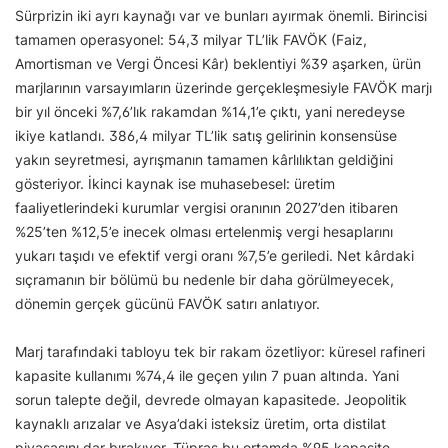
Sürprizin iki ayrı kaynağı var ve bunları ayırmak önemli. Birincisi
tamamen operasyonel: 54,3 milyar TL’lik FAVÖK (Faiz,
Amortisman ve Vergi Öncesi Kâr) beklentiyi %39 aşarken, ürün
marjlarının varsayımların üzerinde gerçekleşmesiyle FAVÖK marjı
bir yıl önceki %7,6’lık rakamdan %14,1’e çıktı, yani neredeyse
ikiye katlandı. 386,4 milyar TL’lik satış gelirinin konsensüse
yakın seyretmesi, ayrışmanın tamamen kârlılıktan geldiğini
gösteriyor. İkinci kaynak ise muhasebesel: üretim
faaliyetlerindeki kurumlar vergisi oranının 2027’den itibaren
%25’ten %12,5’e inecek olması ertelenmiş vergi hesaplarını
yukarı taşıdı ve efektif vergi oranı %7,5’e geriledi. Net kârdaki
sıçramanın bir bölümü bu nedenle bir daha görülmeyecek,
dönemin gerçek gücünü FAVÖK satırı anlatıyor.
Marj tarafındaki tabloyu tek bir rakam özetliyor: küresel rafineri
kapasite kullanımı %74,4 ile geçen yılın 7 puan altında. Yani
sorun talepte değil, devrede olmayan kapasitede. Jeopolitik
kaynaklı arızalar ve Asya’daki isteksiz üretim, orta distilat
piyasasını dar bırakıyor. Tüpraş bu ortamda %95 kapasite