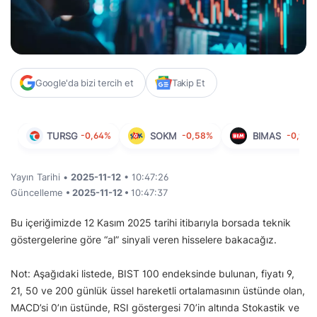
Google'da bizi tercih et
Takip Et
TURSG
-0,64%
SOKM
-0,58%
BIMAS
-0,91%
Yayın Tarihi •
2025-11-12
• 10:47:26
Güncelleme
• 2025-11-12 •
10:47:37
Bu içeriğimizde 12 Kasım 2025 tarihi itibarıyla borsada teknik
göstergelerine göre “al” sinyali veren hisselere bakacağız.
Not: Aşağıdaki listede, BIST 100 endeksinde bulunan, fiyatı 9,
21, 50 ve 200 günlük üssel hareketli ortalamasının üstünde olan,
MACD’si 0’ın üstünde, RSI göstergesi 70’in altında Stokastik ve