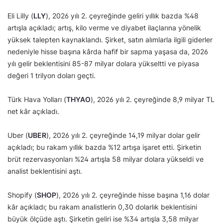
Eli Lilly (
LLY
), 2026 yılı 2. çeyreğinde geliri yıllık bazda %48
artışla açıkladı; artış, kilo verme ve diyabet ilaçlarına yönelik
yüksek talepten kaynaklandı. Şirket, satın alımlarla ilgili giderler
nedeniyle hisse başına kârda hafif bir sapma yaşasa da, 2026
yılı gelir beklentisini 85-87 milyar dolara yükseltti ve piyasa
değeri 1 trilyon doları geçti.
Türk Hava Yolları (
THYAO
), 2026 yılı 2. çeyreğinde 8,9 milyar TL
net kâr açıkladı.
Uber (
UBER
), 2026 yılı 2. çeyreğinde 14,19 milyar dolar gelir
açıkladı; bu rakam yıllık bazda %12 artışa işaret etti. Şirketin
brüt rezervasyonları %24 artışla 58 milyar dolara yükseldi ve
analist beklentisini aştı.
Shopify (
SHOP
), 2026 yılı 2. çeyreğinde hisse başına 1,16 dolar
kâr açıkladı; bu rakam analistlerin 0,30 dolarlık beklentisini
büyük ölçüde aştı. Şirketin geliri ise %34 artışla 3,58 milyar