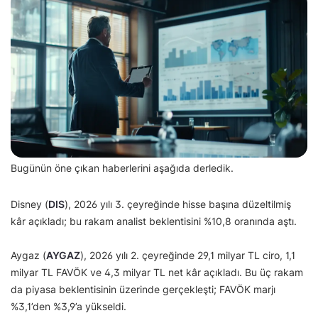
Bugünün öne çıkan haberlerini aşağıda derledik.
Disney (
DIS
), 2026 yılı 3. çeyreğinde hisse başına düzeltilmiş
kâr açıkladı; bu rakam analist beklentisini %10,8 oranında aştı.
Aygaz (
AYGAZ
), 2026 yılı 2. çeyreğinde 29,1 milyar TL ciro, 1,1
milyar TL FAVÖK ve 4,3 milyar TL net kâr açıkladı. Bu üç rakam
da piyasa beklentisinin üzerinde gerçekleşti; FAVÖK marjı
%3,1’den %3,9’a yükseldi.