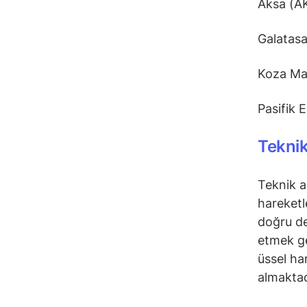
Aksa (A
Galatas
Koza Ma
Pasifik 
Teknik
Teknik a
hareketl
doğru de
etmek ge
üssel ha
almaktad