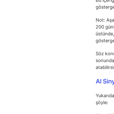
Bu içeri
gösterge
Not: Aşa
200 günl
üstünde,
gösterge
Söz konu
sonunda 
atabilirs
Al Sin
Yukarıda
şöyle: