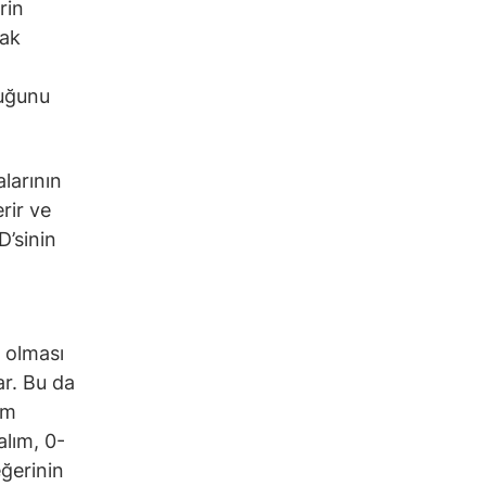
rin
rak
duğunu
alarının
rir ve
D’sinin
a olması
ar. Bu da
em
alım, 0-
eğerinin