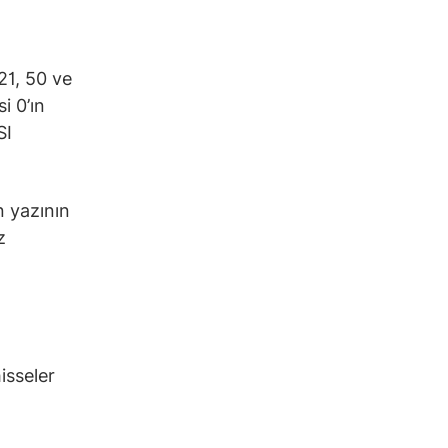
21, 50 ve
i 0’ın
SI
n yazının
z
isseler