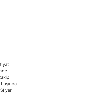
fiyat
inde
takip
n başında
SI yer