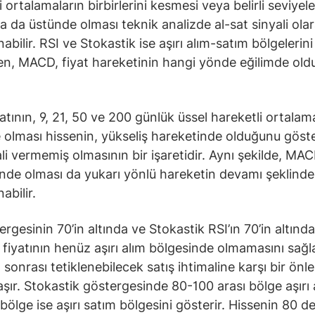
 ortalamaların birbirlerini kesmesi veya belirli seviyele
ya da üstünde olması teknik analizde al-sat sinyali ola
bilir. RSI ve Stokastik ise aşırı alım-satım bölgelerini
ken, MACD, fiyat hareketinin hangi yönde eğilimde ol
yatının, 9, 21, 50 ve 200 günlük üssel hareketli ortalam
 olması hissenin, yükseliş hareketinde olduğunu göste
ali vermemiş olmasının bir işaretidir. Aynı şekilde, MAC
ünde olması da yukarı yönlü hareketin devamı şeklinde
abilir.
ergesinin 70’in altında ve Stokastik RSI’ın 70’in altınd
e fiyatının henüz aşırı alım bölgesinde olmamasını sağl
m sonrası tetiklenebilecek satış ihtimaline karşı bir önl
taşır. Stokastik göstergesinde 80-100 arası bölge aşırı 
 bölge ise aşırı satım bölgesini gösterir. Hissenin 80 d