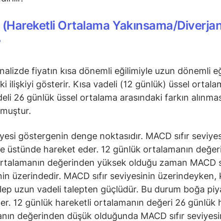
(Hareketli Ortalama Yakınsama/Diverja
?
nalizde fiyatın kısa dönemli eğilimiyle uzun dönemli eğ
i ilişkiyi gösterir. Kısa vadeli (12 günlük) üssel ortala
eli 26 günlük üssel ortalama arasındaki farkın alınmas
lmuştur.
viyesi göstergenin denge noktasıdır. MACD sıfır seviyes
ve üstünde hareket eder. 12 günlük ortalamanın değer
ortalamanın değerinden yüksek olduğu zaman MACD sı
nin üzerindedir. MACD sıfır seviyesinin üzerindeyken, 
alep uzun vadeli talepten güçlüdür. Bu durum boğa piy
der. 12 günlük hareketli ortalamanın değeri 26 günlük 
nın değerinden düşük olduğunda MACD sıfır seviyesi