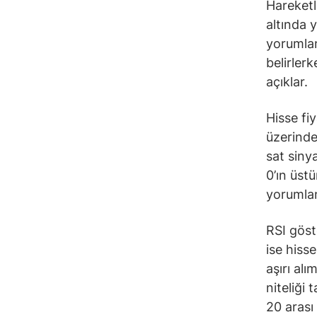
Hareketli
altında 
yorumlana
belirler
açıklar.
Hisse fi
üzerinde
sat siny
0’ın üst
yorumlan
RSI göst
ise hiss
aşırı alı
niteliği 
20 arası