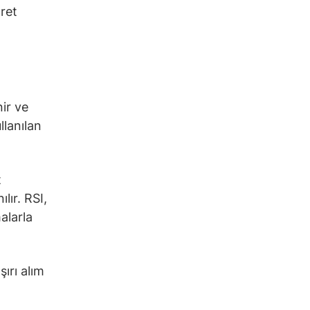
aret
nir ve
llanılan
t
lır. RSI,
alarla
ırı alım