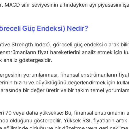
ır. MACD sıfır seviyesinin altındayken ayı piyasasını iş
öreceli Güç Endeksi) Nedir?
ative Strength Index), göreceli güç endeksi olarak bili
 enstrümanların fiyat hareketlerini analiz etmek için ku
ik analiz göstergesidir.
ergesinin yorumlanması, finansal enstrümanların fiya
erinin hızını ve büyüklüğünü değerlendirmek için kullanı
0 arasında bir değer üretir ve bir takım temel yorumlam
.
ri 70 veya daha yüksekse: Bu, finansal enstrümanın aş
ında olduğunu gösterebilir. Yüksek RSI, fiyatların artık
 eğiliminde olduğu ve bir düzeltme veya geri çekilme