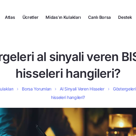
Atlas
Ücretler
Midas’ın Kulakları
Canlı Borsa
Destek
geleri al sinyali veren B
hisseleri hangileri?
ulakları
Borsa Yorumları
Al Sinyali Veren Hisseler
Göstergeleri
hisseleri hangileri?