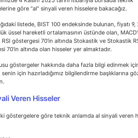
ğimizde 4 Kasım 2025 tarihi itibarıyla borsada teknik
lerine göre “al” sinyali veren hisselere bakacağız.
ğıdaki listede, BIST 100 endeksinde bulunan, fiyatı 9, 
ük üssel hareketli ortalamasının üstünde olan, MACD’s
 RSI göstergesi 70’in altında Stokastik ve Stokastik R
si 70’in altında olan hisseler yer almaktadır.
su göstergeler hakkında daha fazla bilgi edinmek içi
senin için hazırladığımız bilgilendirme başlıklarına gö
in.
yali Veren Hisseler
ki göstergelere göre teknik anlamda al sinyali veren h