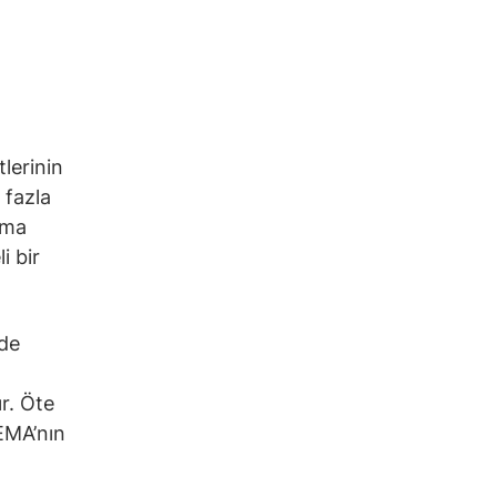
tlerinin
 fazla
rma
i bir
nde
r. Öte
EMA’nın