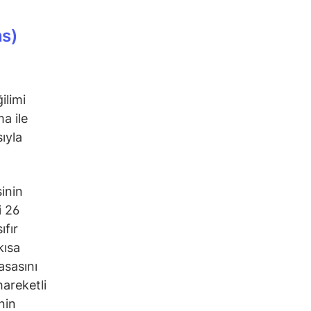
ns)
ilimi
ma ile
ıyla
inin
i 26
fır
kısa
asasını
hareketli
nin