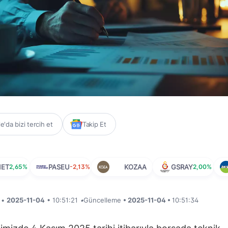
'da bizi tercih et
Takip Et
MET
2,65%
PASEU
-2,13%
KOZAA
GSRAY
2,00%
i •
2025-11-04
• 10:51:21
•
Güncelleme
• 2025-11-04 •
10:51:34