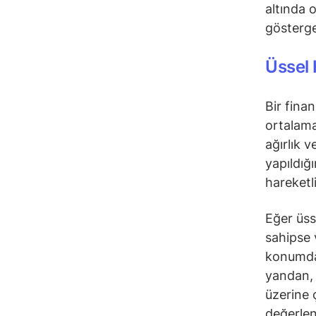
altında 
gösterge
Üssel 
Bir fina
ortalama
ağırlık 
yapıldığ
hareketl
Eğer üss
sahipse 
konumday
yandan, 
üzerine 
değerlend