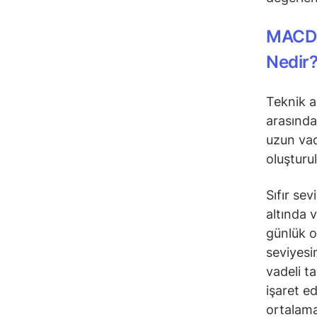
MACD 
Nedir
Teknik a
arasındak
uzun vad
oluşturu
Sıfır se
altında 
günlük 
seviyesi
vadeli t
işaret e
ortalama