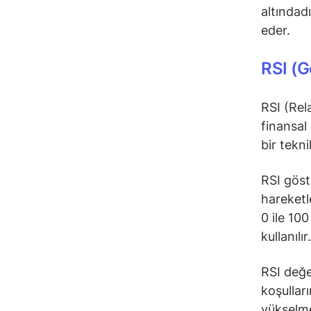
altındad
eder.
RSI (G
RSI (Rel
finansal
bir tekn
RSI göst
hareketl
0 ile 10
kullanılır
RSI değe
koşullar
yükselme