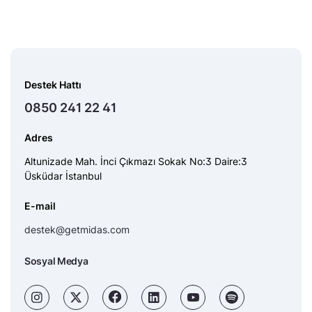
Destek Hattı
0850 241 22 41
Adres
Altunizade Mah. İnci Çıkmazı Sokak No:3 Daire:3
Üsküdar İstanbul
E-mail
destek@getmidas.com
Sosyal Medya