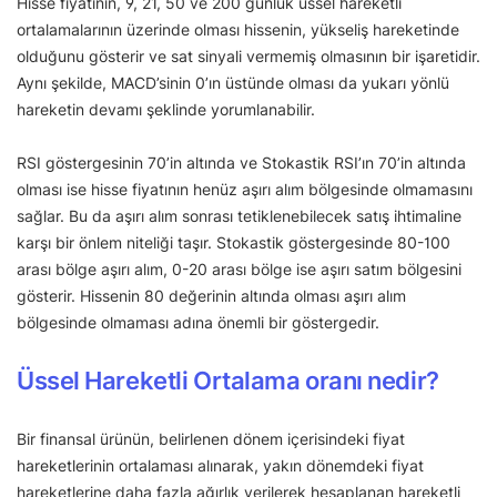
Hisse fiyatının, 9, 21, 50 ve 200 günlük üssel hareketli
ortalamalarının üzerinde olması hissenin, yükseliş hareketinde
olduğunu gösterir ve sat sinyali vermemiş olmasının bir işaretidir.
Aynı şekilde, MACD’sinin 0’ın üstünde olması da yukarı yönlü
hareketin devamı şeklinde yorumlanabilir.
RSI göstergesinin 70’in altında ve Stokastik RSI’ın 70’in altında
olması ise hisse fiyatının henüz aşırı alım bölgesinde olmamasını
sağlar. Bu da aşırı alım sonrası tetiklenebilecek satış ihtimaline
karşı bir önlem niteliği taşır. Stokastik göstergesinde 80-100
arası bölge aşırı alım, 0-20 arası bölge ise aşırı satım bölgesini
gösterir. Hissenin 80 değerinin altında olması aşırı alım
bölgesinde olmaması adına önemli bir göstergedir.
Üssel Hareketli Ortalama oranı nedir?
Bir finansal ürünün, belirlenen dönem içerisindeki fiyat
hareketlerinin ortalaması alınarak, yakın dönemdeki fiyat
hareketlerine daha fazla ağırlık verilerek hesaplanan hareketli