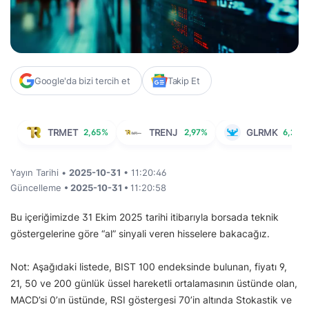
Google'da bizi tercih et
Takip Et
TRMET
2,65%
TRENJ
2,97%
GLRMK
6,27%
Yayın Tarihi •
2025-10-31
• 11:20:46
Güncelleme
• 2025-10-31 •
11:20:58
Bu içeriğimizde 31 Ekim 2025 tarihi itibarıyla borsada teknik
göstergelerine göre “al” sinyali veren hisselere bakacağız.
Not: Aşağıdaki listede, BIST 100 endeksinde bulunan, fiyatı 9,
21, 50 ve 200 günlük üssel hareketli ortalamasının üstünde olan,
MACD’si 0’ın üstünde, RSI göstergesi 70’in altında Stokastik ve