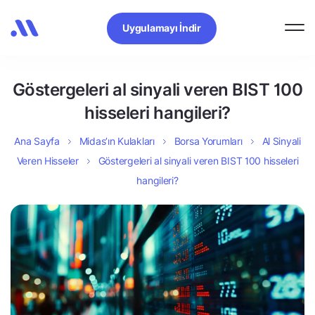
Uygulamayı İndir
Göstergeleri al sinyali veren BIST 100
hisseleri hangileri?
Ana Sayfa
Midas’ın Kulakları
Borsa Yorumları
Al Sinyali
Veren Hisseler
Göstergeleri al sinyali veren BIST 100 hisseleri
hangileri?