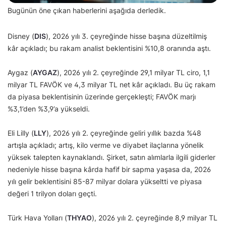
Bugünün öne çıkan haberlerini aşağıda derledik.
Disney (
DIS
), 2026 yılı 3. çeyreğinde hisse başına düzeltilmiş
kâr açıkladı; bu rakam analist beklentisini %10,8 oranında aştı.
Aygaz (
AYGAZ
), 2026 yılı 2. çeyreğinde 29,1 milyar TL ciro, 1,1
milyar TL FAVÖK ve 4,3 milyar TL net kâr açıkladı. Bu üç rakam
da piyasa beklentisinin üzerinde gerçekleşti; FAVÖK marjı
%3,1’den %3,9’a yükseldi.
Eli Lilly (
LLY
), 2026 yılı 2. çeyreğinde geliri yıllık bazda %48
artışla açıkladı; artış, kilo verme ve diyabet ilaçlarına yönelik
yüksek talepten kaynaklandı. Şirket, satın alımlarla ilgili giderler
nedeniyle hisse başına kârda hafif bir sapma yaşasa da, 2026
yılı gelir beklentisini 85-87 milyar dolara yükseltti ve piyasa
değeri 1 trilyon doları geçti.
Türk Hava Yolları (
THYAO
), 2026 yılı 2. çeyreğinde 8,9 milyar TL