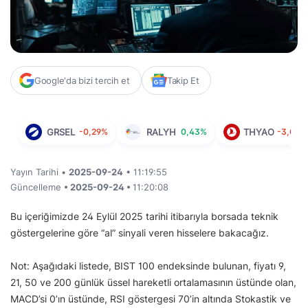
Google'da bizi tercih et
Takip Et
GRSEL
-0,29%
RALYH
0,43%
THYAO
-3,01%
Yayın Tarihi •
2025-09-24
• 11:19:55
Güncelleme
• 2025-09-24 •
11:20:08
Bu içeriğimizde 24 Eylül 2025 tarihi itibarıyla borsada teknik
göstergelerine göre “al” sinyali veren hisselere bakacağız.
Not: Aşağıdaki listede, BIST 100 endeksinde bulunan, fiyatı 9,
21, 50 ve 200 günlük üssel hareketli ortalamasının üstünde olan,
MACD’si 0’ın üstünde, RSI göstergesi 70’in altında Stokastik ve