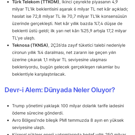
Türk Telekom (TTKOM)
, İkinci çeyrekte piyasanın 4,9
milyar TL’lik beklentisini aşarak 6 milyar TL net kâr açıkladı;
hasılat ise 72,8 milyar TL ile 70,7 milyar TL’lik konsensüsün
üzerinde gerçekleşti. Net kâr yıllık bazda %7,4 düşse de
beklenti üstü geldi; ilk yarı net kârı %25,9 artışla 17,2 milyar
TL’ye ulaştı.
Teknosa (TKNSA)
, 2Ç26’da zayıf tüketici talebi nedeniyle
cironun yıllık %4 daralması, net zararın ise geçen yılın
üzerine çıkarak 1,1 milyar TL seviyesine ulaşması
bekleniyordu, bugün gelecek gerçekleşen rakamlar bu
beklentiyle karşılaştırılacak.
Devr-i Alem: Dünyada Neler Oluyor?
Trump yönetimi yaklaşık 100 milyar dolarlık tarife iadesini
ödeme sürecine gönderdi.
Avro Bölgesi’nde bileşik PMI temmuzda 8 ayın en yüksek
seviyesine ulaştı.
Küresel nükleer enerji yatırımlarında hedef yıllık 250 milyar