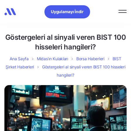
Uygulamayı İndir
Göstergeleri al sinyali veren BIST 100
hisseleri hangileri?
Ana Sayfa
Midas’ın Kulakları
Borsa Haberleri
BIST
Şirket Haberleri
Göstergeleri al sinyali veren BIST 100 hisseleri
hangileri?