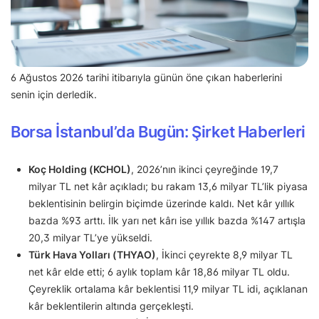
6 Ağustos 2026 tarihi itibarıyla günün öne çıkan haberlerini
senin için derledik.
Borsa İstanbul’da Bugün: Şirket Haberleri
Koç Holding (KCHOL)
, 2026’nın ikinci çeyreğinde 19,7
milyar TL net kâr açıkladı; bu rakam 13,6 milyar TL’lik piyasa
beklentisinin belirgin biçimde üzerinde kaldı. Net kâr yıllık
bazda %93 arttı. İlk yarı net kârı ise yıllık bazda %147 artışla
20,3 milyar TL’ye yükseldi.
Türk Hava Yolları (THYAO)
, İkinci çeyrekte 8,9 milyar TL
net kâr elde etti; 6 aylık toplam kâr 18,86 milyar TL oldu.
Çeyreklik ortalama kâr beklentisi 11,9 milyar TL idi, açıklanan
kâr beklentilerin altında gerçekleşti.