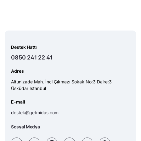
Destek Hattı
0850 241 22 41
Adres
Altunizade Mah. İnci Çıkmazı Sokak No:3 Daire:3
Üsküdar İstanbul
E-mail
destek@getmidas.com
Sosyal Medya