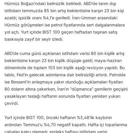
Hürmüz Boğazı’ndaki belirsizlik belirledi. ABD’de tarım dışı
istihdam temmuzda 85 bin artış beklentisine karşın 23 bin kişi
azaldı; işsizlik oranı %4,1’e geriledi. İran-Umman arasındaki
Hürmüz görüşmeleri ise petrol fiyatlarında sert dalgalanmalara
yol açtı. Yurt içinde BIST 100 geçen haftadan taşınan satış
baskısıyla zayıf bir seyir izledi.
ABD’de cuma günü açıklanan istihdam verisi 80 bin kişilik artış
beklentisine karşın 23 bin kişilik düşüşle geldi; mayıs-haziran
döneminde de toplam 103 bin kişilik aşağı revizyon yapıldı. Bu
tablo, Fed’in gelecek adımlarına dair belirsizliği artırdı. Petrolde
ise Bessent’in anlaşmaya yakın olunduğu açıklamaları fiyatları
80 doların altına çekerken, İran’ın “düşmanca” gemilerin geçişini
yasaklayan taslağı haftanın sonunda fiyatları yeniden yukarı
çevirdi.
Yurt içinde BIST 100, önceki haftanın %3,48’lik kaybının
ardından Temmuz’u %4,70 negatif kapattı. Hafta içi toparlanma
çabaları kalıcı olamadı; endeks haftayı istihdam verisi