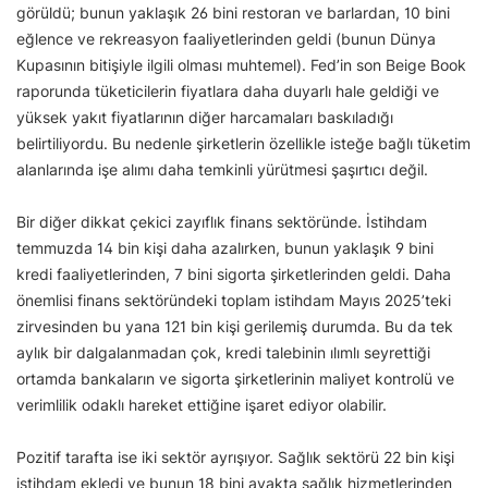
görüldü; bunun yaklaşık 26 bini restoran ve barlardan, 10 bini
eğlence ve rekreasyon faaliyetlerinden geldi (bunun Dünya
Kupasının bitişiyle ilgili olması muhtemel). Fed’in son Beige Book
raporunda tüketicilerin fiyatlara daha duyarlı hale geldiği ve
yüksek yakıt fiyatlarının diğer harcamaları baskıladığı
belirtiliyordu. Bu nedenle şirketlerin özellikle isteğe bağlı tüketim
alanlarında işe alımı daha temkinli yürütmesi şaşırtıcı değil.
Bir diğer dikkat çekici zayıflık finans sektöründe. İstihdam
temmuzda 14 bin kişi daha azalırken, bunun yaklaşık 9 bini
kredi faaliyetlerinden, 7 bini sigorta şirketlerinden geldi. Daha
önemlisi finans sektöründeki toplam istihdam Mayıs 2025’teki
zirvesinden bu yana 121 bin kişi gerilemiş durumda. Bu da tek
aylık bir dalgalanmadan çok, kredi talebinin ılımlı seyrettiği
ortamda bankaların ve sigorta şirketlerinin maliyet kontrolü ve
verimlilik odaklı hareket ettiğine işaret ediyor olabilir.
Pozitif tarafta ise iki sektör ayrışıyor. Sağlık sektörü 22 bin kişi
istihdam ekledi ve bunun 18 bini ayakta sağlık hizmetlerinden