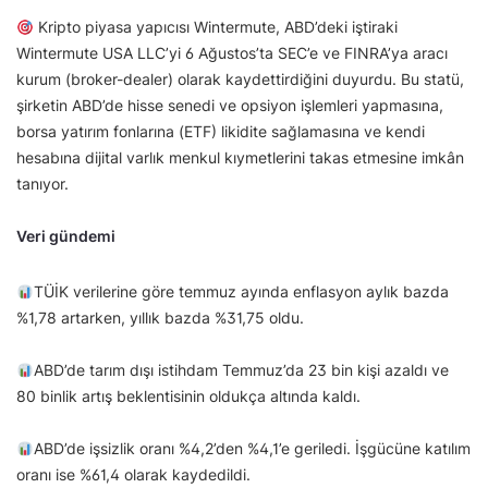
Kripto piyasa yapıcısı Wintermute, ABD’deki iştiraki
Wintermute USA LLC’yi 6 Ağustos’ta SEC’e ve FINRA’ya aracı
kurum (broker-dealer) olarak kaydettirdiğini duyurdu. Bu statü,
şirketin ABD’de hisse senedi ve opsiyon işlemleri yapmasına,
borsa yatırım fonlarına (ETF) likidite sağlamasına ve kendi
hesabına dijital varlık menkul kıymetlerini takas etmesine imkân
tanıyor.
Veri gündemi
TÜİK verilerine göre temmuz ayında enflasyon aylık bazda
%1,78 artarken, yıllık bazda %31,75 oldu.
ABD’de tarım dışı istihdam Temmuz’da 23 bin kişi azaldı ve
80 binlik artış beklentisinin oldukça altında kaldı.
ABD’de işsizlik oranı %4,2’den %4,1’e geriledi. İşgücüne katılım
oranı ise %61,4 olarak kaydedildi.