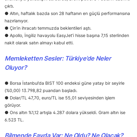
çıktı.
● Altın, haftalık bazda son 28 haftanın en güçlü performansına
hazırlanıyor.
● Çin’in ihracatı temmuzda beklentileri aştı.
● Apollo, İngiliz havayolu EasyJet’i hisse başına 7,15 sterlinden
nakit olarak satın almayı kabul etti.
Memleketten Sesler: Türkiye’de Neler
Oluyor?
● Borsa İstanbul’da BIST 100 endeksi güne yatay bir seyirle
(%0,00) 13.798,82 puandan başladı.
● Dolar/TL 47,70, euro/TL ise 55,01 seviyesinden işlem
görüyor.
● Ons altın %1,12 artışla 4.287 dolara yükseldi. Gram altın ise
6.523 TL.
Bilmende Fayda Var: Ne Oldu? Ne Olacak?