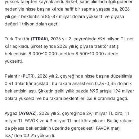
yüksek talepten kaynaklandı. Şirket, satın alımlarla ilgili giderler
nedeniyle hisse başına kârda hafif bir sapma yaşasa da, 2026
yılı gelir beklentisini 85-87 milyar dolara yükseltti ve piyasa
değeri 1 trilyon doları geçti.
Türk Traktör (
TTRAK
), 2026 yılı 2. çeyreğinde 696 milyon TL net
kâr açıkladı. Şirket ayrıca 2026 yılı iç piyasa traktör satış
beklentisini 8.000-10.000 adetten 8.500-10.000 adede
yükseltti.
Palantir (
PLTR
), 2026 yılı 2. çeyreğinde hisse başına düzeltilmiş
0,41 dolar kâr açıkladı; bu rakam analistlerin 0,34-0,35 dolarlık
beklentisini aştı. Şirketin geliri yıllık bazda %93 artışla 1,94 milyar
dolara yükseldi ve bu rakam beklentileri %6,8 oranında geçti.
Aygaz (
AYGAZ
), 2026 yılı 2. çeyreğinde 29,1 milyar TL ciro, 1,1
milyar TL FAVÖK ve 4,3 milyar TL net kâr açıkladı. Bu üç rakam
da piyasa beklentisinin üzerinde gerçekleşti; FAVÖK marjı
%3,1’den %3,9’a yükseldi.