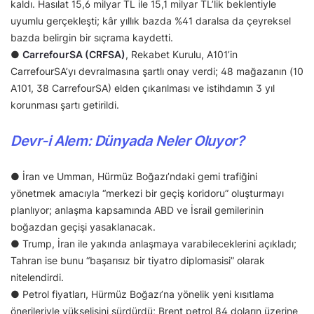
kaldı. Hasılat 15,6 milyar TL ile 15,1 milyar TL’lik beklentiyle
uyumlu gerçekleşti; kâr yıllık bazda %41 daralsa da çeyreksel
bazda belirgin bir sıçrama kaydetti.
●
CarrefourSA (CRFSA)
, Rekabet Kurulu, A101’in
CarrefourSA’yı devralmasına şartlı onay verdi; 48 mağazanın (10
A101, 38 CarrefourSA) elden çıkarılması ve istihdamın 3 yıl
korunması şartı getirildi.
Devr-i Alem: Dünyada Neler Oluyor?
● İran ve Umman, Hürmüz Boğazı’ndaki gemi trafiğini
yönetmek amacıyla “merkezi bir geçiş koridoru” oluşturmayı
planlıyor; anlaşma kapsamında ABD ve İsrail gemilerinin
boğazdan geçişi yasaklanacak.
● Trump, İran ile yakında anlaşmaya varabileceklerini açıkladı;
Tahran ise bunu “başarısız bir tiyatro diplomasisi” olarak
nitelendirdi.
● Petrol fiyatları, Hürmüz Boğazı’na yönelik yeni kısıtlama
önerileriyle yükselişini sürdürdü; Brent petrol 84 doların üzerine