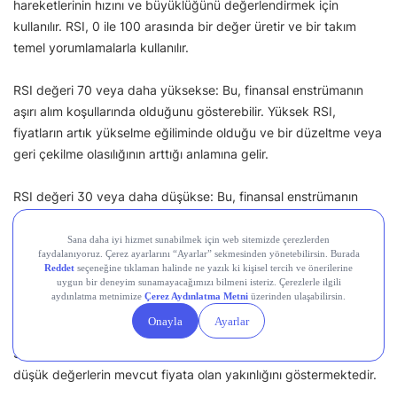
hareketlerinin hızını ve büyüklüğünü değerlendirmek için
kullanılır. RSI, 0 ile 100 arasında bir değer üretir ve bir takım
temel yorumlamalarla kullanılır.
RSI değeri 70 veya daha yüksekse: Bu, finansal enstrümanın
aşırı alım koşullarında olduğunu gösterebilir. Yüksek RSI,
fiyatların artık yükselme eğiliminde olduğu ve bir düzeltme veya
geri çekilme olasılığının arttığı anlamına gelir.
RSI değeri 30 veya daha düşükse: Bu, finansal enstrümanın
aşırı satım koşullarında olduğunu gösterebilir. Düşük RSI,
fiyatların artık düşme eğiliminde olduğu ve bir yükselişin
gelebileceği anlamına gelir.
STO (Stokastik) Nedir?
Stokastik indikatörü belirli bir periyod içerisinde yüksek ve
düşük değerlerin mevcut fiyata olan yakınlığını göstermektedir.