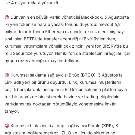
ise 4 milyar dolara yükseldi.
Dünyanın en büyük varlık yöneticisi BlackRock, 3 Ağustos’ta
iki yeni tokenize para piyasası fonunu duyurdu: mevcut 6,2
milyar dolarlık fonun Ethereum üzerinde tokenize edilmiş pay
sınıfı olan BSTBL’de transfer acenteliğini BNY üstlenirken,
kurumsal yatırımcılara yönelik çok zincirli yeni fon BRSRV’de bu
rolü Securitize yürütüyor. Her iki fon da stablecoin ihraççıları için
uygun rezerv varlığı olmayı hedefliyor.
Kurumsal saklama sağlayıcısı BitGo (
BTGO
), 3 Ağustos’ta
Link adlı yeni bir ürünü duyurdu. Link, kurumsal müşterilerin
çeşitli borsalardaki hesaplarını BitGo’nun saklama platformuyla
tek bir arayüzde birleştirerek, hazine ve trading ekiplerinin
varlıklarını tek noktadan görüntüleyip yönetmesine imkân
tanıyor.
Kurumsal blok zinciri altyapı sağlayıcısı Ripple (
XRP
), 3
Ağustos’ta İngiltere merkezli ZILO ve Licuido şirketlerine