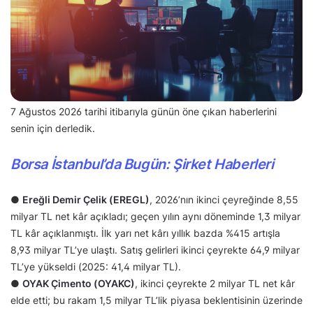
7 Ağustos 2026 tarihi itibarıyla günün öne çıkan haberlerini
senin için derledik.
Borsa İstanbul’da Bugün: Şirket Haberleri
●
Ereğli Demir Çelik (EREGL)
, 2026’nın ikinci çeyreğinde 8,55
milyar TL net kâr açıkladı; geçen yılın aynı döneminde 1,3 milyar
TL kâr açıklanmıştı. İlk yarı net kârı yıllık bazda %415 artışla
8,93 milyar TL’ye ulaştı. Satış gelirleri ikinci çeyrekte 64,9 milyar
TL’ye yükseldi (2025: 41,4 milyar TL).
●
OYAK Çimento (OYAKC)
, ikinci çeyrekte 2 milyar TL net kâr
elde etti; bu rakam 1,5 milyar TL’lik piyasa beklentisinin üzerinde