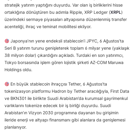
stratejik yatırım yaptığını duyurdu. Var olan iş birliklerini hisse
ortaklığına dönüştüren bu adımla Ripple, XRP Ledger (
XRPL
)
üzerindeki sermaye piyasaları altyapısına düzenlenmiş transfer
acenteliği, ihraç ve teminat mobilitesi ekliyor.
Japonya’nın yene endeksli stablecoin’i JPYC, 6 Ağustos’ta
Seri B yatırım turunu genişleterek toplam 6 milyar yene (yaklaşık
38 milyon dolar) çıkardığını açıkladı. Turdaki en son yatırımcı,
Tokyo borsasında işlem gören lojistik şirketi AZ-COM Maruwa
Holdings oldu.
En büyük stablecoin ihraççısı Tether, 6 Ağustos’ta
tokenizasyon platformu Hadron by Tether aracılığıyla, First Data
ve BKN301 ile birlikte Suudi Arabistan’da kurumsal gayrimenkul
varlıklarını tokenize edecek bir iş birliği duyurdu. Suudi
Arabistan’ın Vizyon 2030 programına dayanan bu girişimin
ileride enerji ve altyapı finansmanı gibi alanlara da genişlemesi
planlanıyor.