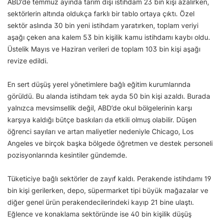
ABD’de temmuz ayında tarım dışı istihdam 23 bin kişi azalırken,
sektörlerin altında oldukça farklı bir tablo ortaya çıktı. Özel
sektör aslında 30 bin yeni istihdam yaratırken, toplam veriyi
aşağı çeken ana kalem 53 bin kişilik kamu istihdamı kaybı oldu.
Üstelik Mayıs ve Haziran verileri de toplam 103 bin kişi aşağı
revize edildi.
En sert düşüş yerel yönetimlere bağlı eğitim kurumlarında
görüldü. Bu alanda istihdam tek ayda 50 bin kişi azaldı. Burada
yalnızca mevsimsellik değil, ABD’de okul bölgelerinin karşı
karşıya kaldığı bütçe baskıları da etkili olmuş olabilir. Düşen
öğrenci sayıları ve artan maliyetler nedeniyle Chicago, Los
Angeles ve birçok başka bölgede öğretmen ve destek personeli
pozisyonlarında kesintiler gündemde.
Tüketiciye bağlı sektörler de zayıf kaldı. Perakende istihdamı 19
bin kişi gerilerken, depo, süpermarket tipi büyük mağazalar ve
diğer genel ürün perakendecilerindeki kayıp 21 bine ulaştı.
Eğlence ve konaklama sektöründe ise 40 bin kişilik düşüş