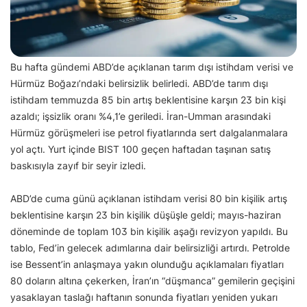
Bu hafta gündemi ABD’de açıklanan tarım dışı istihdam verisi ve
Hürmüz Boğazı’ndaki belirsizlik belirledi. ABD’de tarım dışı
istihdam temmuzda 85 bin artış beklentisine karşın 23 bin kişi
azaldı; işsizlik oranı %4,1’e geriledi. İran-Umman arasındaki
Hürmüz görüşmeleri ise petrol fiyatlarında sert dalgalanmalara
yol açtı. Yurt içinde BIST 100 geçen haftadan taşınan satış
baskısıyla zayıf bir seyir izledi.
ABD’de cuma günü açıklanan istihdam verisi 80 bin kişilik artış
beklentisine karşın 23 bin kişilik düşüşle geldi; mayıs-haziran
döneminde de toplam 103 bin kişilik aşağı revizyon yapıldı. Bu
tablo, Fed’in gelecek adımlarına dair belirsizliği artırdı. Petrolde
ise Bessent’in anlaşmaya yakın olunduğu açıklamaları fiyatları
80 doların altına çekerken, İran’ın “düşmanca” gemilerin geçişini
yasaklayan taslağı haftanın sonunda fiyatları yeniden yukarı