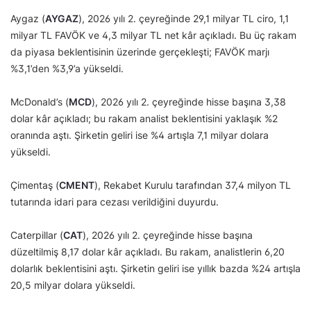
Aygaz (
AYGAZ
), 2026 yılı 2. çeyreğinde 29,1 milyar TL ciro, 1,1
milyar TL FAVÖK ve 4,3 milyar TL net kâr açıkladı. Bu üç rakam
da piyasa beklentisinin üzerinde gerçekleşti; FAVÖK marjı
%3,1’den %3,9’a yükseldi.
McDonald’s (
MCD
), 2026 yılı 2. çeyreğinde hisse başına 3,38
dolar kâr açıkladı; bu rakam analist beklentisini yaklaşık %2
oranında aştı. Şirketin geliri ise %4 artışla 7,1 milyar dolara
yükseldi.
Çimentaş (
CMENT
), Rekabet Kurulu tarafından 37,4 milyon TL
tutarında idari para cezası verildiğini duyurdu.
Caterpillar (
CAT
), 2026 yılı 2. çeyreğinde hisse başına
düzeltilmiş 8,17 dolar kâr açıkladı. Bu rakam, analistlerin 6,20
dolarlık beklentisini aştı. Şirketin geliri ise yıllık bazda %24 artışla
20,5 milyar dolara yükseldi.