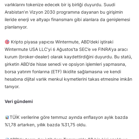
varlıklarını tokenize edecek bir iş birliği duyurdu. Suudi
Arabistan’ın Vizyon 2030 programına dayanan bu girişimin
ileride enerji ve altyapı finansmanı gibi alanlara da genişlemesi
planlanıyor.
Kripto piyasa yapıcısı Wintermute, ABD’deki iştiraki
Wintermute USA LLC’yi 6 Ağustos’ta SEC’e ve FINRA’ya aracı
kurum (broker-dealer) olarak kaydettirdiğini duyurdu. Bu statü,
şirketin ABD’de hisse senedi ve opsiyon işlemleri yapmasına,
borsa yatırım fonlarına (ETF) likidite sağlamasına ve kendi
hesabına dijital varlık menkul kıymetlerini takas etmesine imkân
tanıyor.
Veri gündemi
TÜİK verilerine göre temmuz ayında enflasyon aylık bazda
%1,78 artarken, yıllık bazda %31,75 oldu.