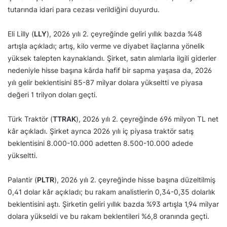
tutarında idari para cezası verildiğini duyurdu.
Eli Lilly (
LLY
), 2026 yılı 2. çeyreğinde geliri yıllık bazda %48
artışla açıkladı; artış, kilo verme ve diyabet ilaçlarına yönelik
yüksek talepten kaynaklandı. Şirket, satın alımlarla ilgili giderler
nedeniyle hisse başına kârda hafif bir sapma yaşasa da, 2026
yılı gelir beklentisini 85-87 milyar dolara yükseltti ve piyasa
değeri 1 trilyon doları geçti.
Türk Traktör (
TTRAK
), 2026 yılı 2. çeyreğinde 696 milyon TL net
kâr açıkladı. Şirket ayrıca 2026 yılı iç piyasa traktör satış
beklentisini 8.000-10.000 adetten 8.500-10.000 adede
yükseltti.
Palantir (
PLTR
), 2026 yılı 2. çeyreğinde hisse başına düzeltilmiş
0,41 dolar kâr açıkladı; bu rakam analistlerin 0,34-0,35 dolarlık
beklentisini aştı. Şirketin geliri yıllık bazda %93 artışla 1,94 milyar
dolara yükseldi ve bu rakam beklentileri %6,8 oranında geçti.