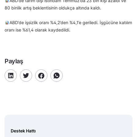
ABD’de tarım dışı istihdam Temmuz’da 23 bin kişi azaldı ve
80 binlik artış beklentisinin oldukça altında kaldı.
ABD’de işsizlik oranı %4,2’den %4,1’e geriledi. İşgücüne katılım
oranı ise %61,4 olarak kaydedildi.
Paylaş
Destek Hattı