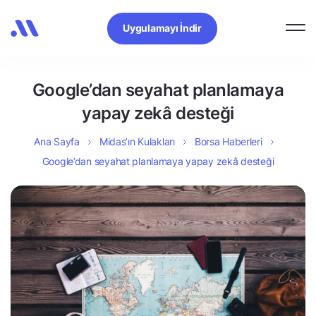
Uygulamayı İndir
Google’dan seyahat planlamaya
yapay zekâ desteği
Ana Sayfa
Midas’ın Kulakları
Borsa Haberleri
Google’dan seyahat planlamaya yapay zekâ desteği