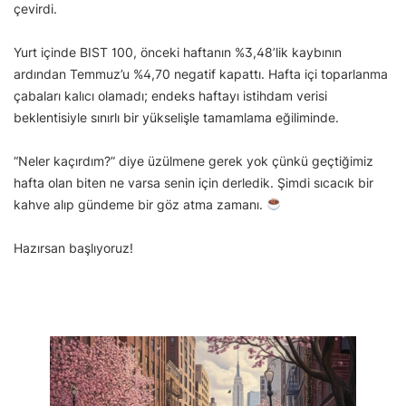
çevirdi.
Yurt içinde BIST 100, önceki haftanın %3,48’lik kaybının
ardından Temmuz’u %4,70 negatif kapattı. Hafta içi toparlanma
çabaları kalıcı olamadı; endeks haftayı istihdam verisi
beklentisiyle sınırlı bir yükselişle tamamlama eğiliminde.
“Neler kaçırdım?” diye üzülmene gerek yok çünkü geçtiğimiz
hafta olan biten ne varsa senin için derledik. Şimdi sıcacık bir
kahve alıp gündeme bir göz atma zamanı.
Hazırsan başlıyoruz!