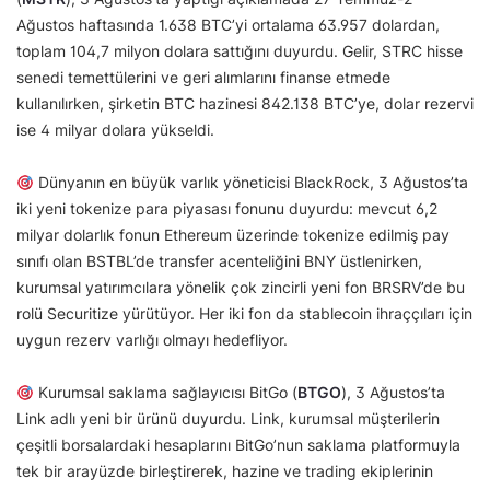
Ağustos haftasında 1.638 BTC’yi ortalama 63.957 dolardan,
toplam 104,7 milyon dolara sattığını duyurdu. Gelir, STRC hisse
senedi temettülerini ve geri alımlarını finanse etmede
kullanılırken, şirketin BTC hazinesi 842.138 BTC’ye, dolar rezervi
ise 4 milyar dolara yükseldi.
Dünyanın en büyük varlık yöneticisi BlackRock, 3 Ağustos’ta
iki yeni tokenize para piyasası fonunu duyurdu: mevcut 6,2
milyar dolarlık fonun Ethereum üzerinde tokenize edilmiş pay
sınıfı olan BSTBL’de transfer acenteliğini BNY üstlenirken,
kurumsal yatırımcılara yönelik çok zincirli yeni fon BRSRV’de bu
rolü Securitize yürütüyor. Her iki fon da stablecoin ihraççıları için
uygun rezerv varlığı olmayı hedefliyor.
Kurumsal saklama sağlayıcısı BitGo (
BTGO
), 3 Ağustos’ta
Link adlı yeni bir ürünü duyurdu. Link, kurumsal müşterilerin
çeşitli borsalardaki hesaplarını BitGo’nun saklama platformuyla
tek bir arayüzde birleştirerek, hazine ve trading ekiplerinin