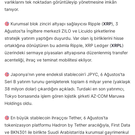
varlıklarını tek noktadan görüntüleyip yönetmesine imkân
tanıyor.
Kurumsal blok zinciri altyapı sağlayıcısı Ripple (
XRP
), 3
Ağustos’ta İngiltere merkezli ZILO ve Licuido şirketlerine
stratejik yatırım yaptığını duyurdu. Var olan iş birliklerini hisse
ortaklığına dönüştüren bu adımla Ripple, XRP Ledger (
XRPL
)
üzerindeki sermaye piyasaları altyapısına düzenlenmiş transfer
acenteliği, ihraç ve teminat mobilitesi ekliyor.
Japonya’nın yene endeksli stablecoin’i JPYC, 6 Ağustos’ta
Seri B yatırım turunu genişleterek toplam 6 milyar yene (yaklaşık
38 milyon dolar) çıkardığını açıkladı. Turdaki en son yatırımcı,
Tokyo borsasında işlem gören lojistik şirketi AZ-COM Maruwa
Holdings oldu.
En büyük stablecoin ihraççısı Tether, 6 Ağustos’ta
tokenizasyon platformu Hadron by Tether aracılığıyla, First Data
ve BKN301 ile birlikte Suudi Arabistan’da kurumsal gayrimenkul