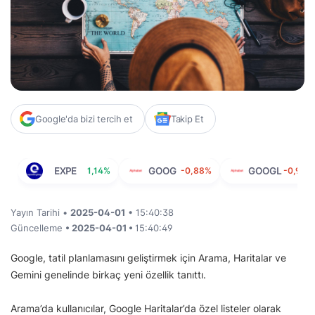
Google'da bizi tercih et
Takip Et
EXPE
1,14%
GOOG
-0,88%
GOOGL
-0,90%
Yayın Tarihi •
2025-04-01
• 15:40:38
Güncelleme
• 2025-04-01 •
15:40:49
Google, tatil planlamasını geliştirmek için Arama, Haritalar ve
Gemini genelinde birkaç yeni özellik tanıttı.
Arama’da kullanıcılar, Google Haritalar’da özel listeler olarak