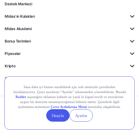
Destek Merkezi
Midas'ın Kulakları
Midas Akademi
Borsa Terimleri
Piyasalar
Kripto
Ayrıcalıklar
Kişisel Verilerin
Gizlilik
Yasal
Çerez
Korunması
Politikası
Duyurular
Ayarları
© 2026 Midas Finansal Teknolojiler A.Ş. Tüm hakları saklıdır.