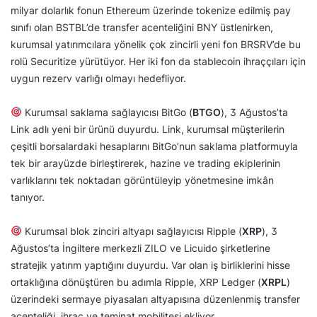
milyar dolarlık fonun Ethereum üzerinde tokenize edilmiş pay
sınıfı olan BSTBL’de transfer acenteliğini BNY üstlenirken,
kurumsal yatırımcılara yönelik çok zincirli yeni fon BRSRV’de bu
rolü Securitize yürütüyor. Her iki fon da stablecoin ihraççıları için
uygun rezerv varlığı olmayı hedefliyor.
Kurumsal saklama sağlayıcısı BitGo (
BTGO
), 3 Ağustos’ta
Link adlı yeni bir ürünü duyurdu. Link, kurumsal müşterilerin
çeşitli borsalardaki hesaplarını BitGo’nun saklama platformuyla
tek bir arayüzde birleştirerek, hazine ve trading ekiplerinin
varlıklarını tek noktadan görüntüleyip yönetmesine imkân
tanıyor.
Kurumsal blok zinciri altyapı sağlayıcısı Ripple (
XRP
), 3
Ağustos’ta İngiltere merkezli ZILO ve Licuido şirketlerine
stratejik yatırım yaptığını duyurdu. Var olan iş birliklerini hisse
ortaklığına dönüştüren bu adımla Ripple, XRP Ledger (
XRPL
)
üzerindeki sermaye piyasaları altyapısına düzenlenmiş transfer
acenteliği, ihraç ve teminat mobilitesi ekliyor.