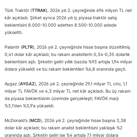
Türk Traktör (
TTRAK
), 2026 yılı 2. çeyreğinde 696 milyon TL net
kâr açıkladı. Şirket ayrıca 2026 yılı iç piyasa traktör satış
beklentisini 8.000-10.000 adetten 8.500-10.000 adede
yükseltti.
Palantir (
PLTR
), 2026 yılı 2. çeyreğinde hisse başına düzeltilmiş
0,41 dolar kâr açıkladı; bu rakam analistlerin 0,34-0,35 dolarlık
beklentisini aştı. Şirketin geliri yıllık bazda %93 artışla 1,94 milyar
dolara yükseldi ve bu rakam beklentileri %6,8 oranında geçti.
Aygaz (
AYGAZ
), 2026 yılı 2. çeyreğinde 29,1 milyar TL ciro, 1,1
milyar TL FAVÖK ve 4,3 milyar TL net kâr açıkladı. Bu üç rakam
da piyasa beklentisinin üzerinde gerçekleşti; FAVÖK marjı
%3,1’den %3,9’a yükseldi.
McDonald’s (
MCD
), 2026 yılı 2. çeyreğinde hisse başına 3,38
dolar kâr açıkladı; bu rakam analist beklentisini yaklaşık %2
oranında aştı. Şirketin geliri ise %4 artışla 7,1 milyar dolara