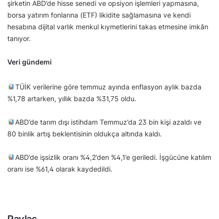
şirketin ABD’de hisse senedi ve opsiyon işlemleri yapmasına,
borsa yatırım fonlarına (ETF) likidite sağlamasına ve kendi
hesabına dijital varlık menkul kıymetlerini takas etmesine imkân
tanıyor.
Veri gündemi
TÜİK verilerine göre temmuz ayında enflasyon aylık bazda
%1,78 artarken, yıllık bazda %31,75 oldu.
ABD’de tarım dışı istihdam Temmuz’da 23 bin kişi azaldı ve
80 binlik artış beklentisinin oldukça altında kaldı.
ABD’de işsizlik oranı %4,2’den %4,1’e geriledi. İşgücüne katılım
oranı ise %61,4 olarak kaydedildi.
Paylaş