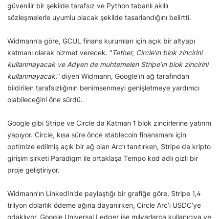
güvenilir bir şekilde tarafsız ve Python tabanlı akıllı
sözleşmelerle uyumlu olacak şekilde tasarlandığını belirtti.
Widmann’a göre, GCUL finans kurumları için açık bir altyapı
katmanı olarak hizmet verecek. “
Tether, Circle’ın blok zincirini
kullanmayacak ve Adyen de muhtemelen Stripe’ın blok zincirini
kullanmayacak.
” diyen Widmann, Google’ın ağ tarafından
bildirilen tarafsızlığının benimsenmeyi genişletmeye yardımcı
olabileceğini öne sürdü.
Google gibi Stripe ve Circle da Katman 1 blok zincirlerine yatırım
yapıyor. Circle, kısa süre önce stablecoin finansmanı için
optimize edilmiş açık bir ağ olan Arc’ı tanıtırken, Stripe da kripto
girişim şirketi Paradigm ile ortaklaşa Tempo kod adlı gizli bir
proje geliştiriyor.
Widmann’ın LinkedIn’de paylaştığı bir grafiğe göre, Stripe 1,4
trilyon dolarlık ödeme ağına dayanırken, Circle Arc’ı USDC’ye
odaklıyor, Google Universal Ledger ise milyarlarca kullanıcıya ve