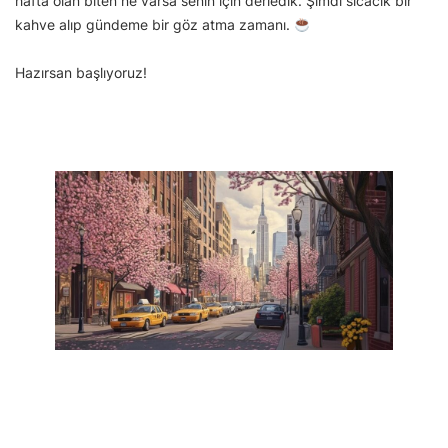
hafta olan biten ne varsa senin için derledik. Şimdi sıcacık bir
kahve alıp gündeme bir göz atma zamanı.
Hazırsan başlıyoruz!