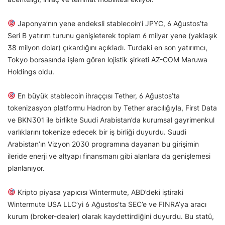
Japonya’nın yene endeksli stablecoin’i JPYC, 6 Ağustos’ta
Seri B yatırım turunu genişleterek toplam 6 milyar yene (yaklaşık
38 milyon dolar) çıkardığını açıkladı. Turdaki en son yatırımcı,
Tokyo borsasında işlem gören lojistik şirketi AZ-COM Maruwa
Holdings oldu.
En büyük stablecoin ihraççısı Tether, 6 Ağustos’ta
tokenizasyon platformu Hadron by Tether aracılığıyla, First Data
ve BKN301 ile birlikte Suudi Arabistan’da kurumsal gayrimenkul
varlıklarını tokenize edecek bir iş birliği duyurdu. Suudi
Arabistan’ın Vizyon 2030 programına dayanan bu girişimin
ileride enerji ve altyapı finansmanı gibi alanlara da genişlemesi
planlanıyor.
Kripto piyasa yapıcısı Wintermute, ABD’deki iştiraki
Wintermute USA LLC’yi 6 Ağustos’ta SEC’e ve FINRA’ya aracı
kurum (broker-dealer) olarak kaydettirdiğini duyurdu. Bu statü,