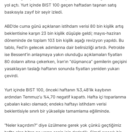
yol açtı. Yurt içinde BIST 100 geçen haftadan taşınan satış
baskısıyla zayıf bir seyir izledi.
ABD’de cuma günü açıklanan istihdam verisi 80 bin kişilik artış
beklentisine karşın 23 bin kişilik düşüşle geldi; mayıs-haziran
döneminde de toplam 103 bin kişilik aşağı revizyon yapıldı. Bu
tablo, Fed’in gelecek adımlarına dair belirsizliği artırdı. Petrolde
ise Bessent’in anlaşmaya yakın olunduğu açıklamaları fiyatları
80 doların altına çekerken, İran’ın “düşmanca” gemilerin geçişini
yasaklayan taslağı haftanın sonunda fiyatları yeniden yukarı
çevirdi.
Yurt içinde BIST 100, önceki haftanın %3,48’lik kaybının
ardından Temmuz’u %4,70 negatif kapattı. Hafta içi toparlanma
çabaları kalıcı olamadı; endeks haftayı istihdam verisi
beklentisiyle sınırlı bir yükselişle tamamlama eğiliminde.
“Neler kaçırdım?” diye üzülmene gerek yok çünkü geçtiğimiz