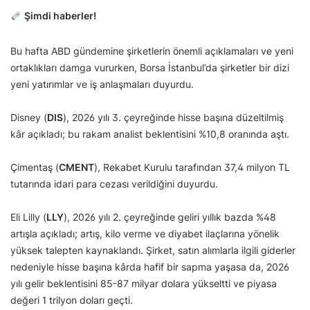
Şimdi haberler!
Bu hafta ABD gündemine şirketlerin önemli açıklamaları ve yeni
ortaklıkları damga vururken, Borsa İstanbul’da şirketler bir dizi
yeni yatırımlar ve iş anlaşmaları duyurdu.
Disney (
DIS
), 2026 yılı 3. çeyreğinde hisse başına düzeltilmiş
kâr açıkladı; bu rakam analist beklentisini %10,8 oranında aştı.
Çimentaş (
CMENT
), Rekabet Kurulu tarafından 37,4 milyon TL
tutarında idari para cezası verildiğini duyurdu.
Eli Lilly (
LLY
), 2026 yılı 2. çeyreğinde geliri yıllık bazda %48
artışla açıkladı; artış, kilo verme ve diyabet ilaçlarına yönelik
yüksek talepten kaynaklandı. Şirket, satın alımlarla ilgili giderler
nedeniyle hisse başına kârda hafif bir sapma yaşasa da, 2026
yılı gelir beklentisini 85-87 milyar dolara yükseltti ve piyasa
değeri 1 trilyon doları geçti.