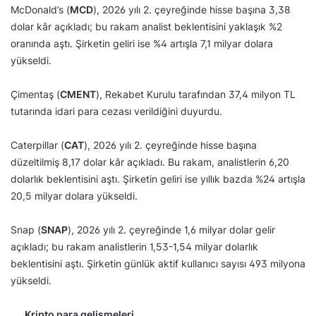
McDonald’s (
MCD
), 2026 yılı 2. çeyreğinde hisse başına 3,38
dolar kâr açıkladı; bu rakam analist beklentisini yaklaşık %2
oranında aştı. Şirketin geliri ise %4 artışla 7,1 milyar dolara
yükseldi.
Çimentaş (
CMENT
), Rekabet Kurulu tarafından 37,4 milyon TL
tutarında idari para cezası verildiğini duyurdu.
Caterpillar (
CAT
), 2026 yılı 2. çeyreğinde hisse başına
düzeltilmiş 8,17 dolar kâr açıkladı. Bu rakam, analistlerin 6,20
dolarlık beklentisini aştı. Şirketin geliri ise yıllık bazda %24 artışla
20,5 milyar dolara yükseldi.
Snap (
SNAP
), 2026 yılı 2. çeyreğinde 1,6 milyar dolar gelir
açıkladı; bu rakam analistlerin 1,53-1,54 milyar dolarlık
beklentisini aştı. Şirketin günlük aktif kullanıcı sayısı 493 milyona
yükseldi.
Kripto para gelişmeleri