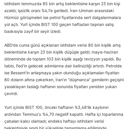
istihdam temmuzda 85 bin artış beklentisine karşın 23 bin kişi
azaldı; işsizlik oranı %4,1’e geriledi. İran-Umman arasındaki
Hürmüz görüşmeleri ise petrol fiyatlarında sert dalgalanmalara
yol açtı. Yurt içinde BIST 100 geçen haftadan taşınan satış
baskısıyla zayıf bir seyir izledi.
ABD’de cuma günü açıklanan istihdam verisi 80 bin kişilik artış
beklentisine karşın 23 bin kişilik düşüşle geldi; mayıs-haziran
döneminde de toplam 103 bin kişilik aşağı revizyon yapıldı. Bu
tablo, Fed’in gelecek adımlarına dair belirsizliği artırdı. Petrolde
ise Bessent’in anlaşmaya yakın olunduğu açıklamaları fiyatları
80 doların altına çekerken, İran’ın “düşmanca” gemilerin geçişini
yasaklayan taslağı haftanın sonunda fiyatları yeniden yukarı
çevirdi.
Yurt içinde BIST 100, önceki haftanın %3,48’lik kaybının
ardından Temmuz’u %4,70 negatif kapattı. Hafta içi toparlanma
çabaları kalıcı olamadı; endeks haftayı istihdam verisi
beklentisiyle sınırlı bir yükselişle tamamlama eğiliminde.