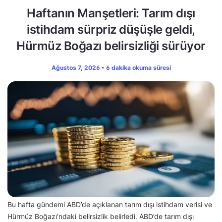
Haftanın Manşetleri: Tarım dışı
istihdam sürpriz düşüşle geldi,
Hürmüz Boğazı belirsizliği sürüyor
Ağustos 7, 2026 • 6 dakika okuma süresi
Bu hafta gündemi ABD’de açıklanan tarım dışı istihdam verisi ve
Hürmüz Boğazı’ndaki belirsizlik belirledi. ABD’de tarım dışı