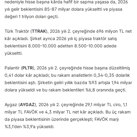
nedeniyle hisse başına kârda hafif bir sapma yaşasa da, 2026
yılı gelir beklentisini 85-87 milyar dolara yükseltti ve piyasa
değeri 1 trilyon doları geçti.
Türk Traktör (
TTRAK
), 2026 yılı 2. çeyreğinde 696 milyon TL net
kâr açıkladı. Şirket ayrıca 2026 yılı iç piyasa traktör satış
beklentisini 8.000-10.000 adetten 8.500-10.000 adede
yükseltti.
Palantir (
PLTR
), 2026 yılı 2. çeyreğinde hisse başına düzeltilmiş
0,41 dolar kâr açıkladı; bu rakam analistlerin 0,34-0,35 dolarlık
beklentisini aştı. Şirketin geliri yıllık bazda %93 artışla 1,94 milyar
dolara yükseldi ve bu rakam beklentileri %6,8 oranında geçti.
Aygaz (
AYGAZ
), 2026 yılı 2. çeyreğinde 29,1 milyar TL ciro, 1,1
milyar TL FAVÖK ve 4,3 milyar TL net kâr açıkladı. Bu üç rakam
da piyasa beklentisinin üzerinde gerçekleşti; FAVÖK marjı
%3,1’den %3,9’a yükseldi.