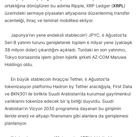
ortaklığına dönüştüren bu adımla Ripple, XRP Ledger (
XRPL
)
üzerindeki sermaye piyasaları altyapısına düzenlenmiş transfer
acenteliği, ihraç ve teminat mobilitesi ekliyor.
Japonya’nın yene endeksli stablecoin’i JPYC, 6 Ağustos’ta
Seri B yatırım turunu genişleterek toplam 6 milyar yene (yaklaşık
38 milyon dolar) çıkardığını açıkladı. Turdaki en son yatırımcı,
Tokyo borsasında işlem gören lojistik şirketi AZ-COM Maruwa
Holdings oldu.
En büyük stablecoin ihraççısı Tether, 6 Ağustos’ta
tokenizasyon platformu Hadron by Tether aracılığıyla, First Data
ve BKN301 ile birlikte Suudi Arabistan’da kurumsal gayrimenkul
varlıklarını tokenize edecek bir iş birliği duyurdu. Suudi
Arabistan’ın Vizyon 2030 programına dayanan bu girişimin
ileride enerji ve altyapı finansmanı gibi alanlara da genişlemesi
planlanıyor.