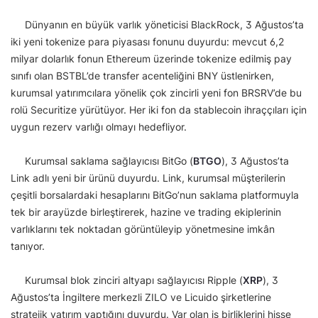
Dünyanın en büyük varlık yöneticisi BlackRock, 3 Ağustos’ta
iki yeni tokenize para piyasası fonunu duyurdu: mevcut 6,2
milyar dolarlık fonun Ethereum üzerinde tokenize edilmiş pay
sınıfı olan BSTBL’de transfer acenteliğini BNY üstlenirken,
kurumsal yatırımcılara yönelik çok zincirli yeni fon BRSRV’de bu
rolü Securitize yürütüyor. Her iki fon da stablecoin ihraççıları için
uygun rezerv varlığı olmayı hedefliyor.
Kurumsal saklama sağlayıcısı BitGo (
BTGO
), 3 Ağustos’ta
Link adlı yeni bir ürünü duyurdu. Link, kurumsal müşterilerin
çeşitli borsalardaki hesaplarını BitGo’nun saklama platformuyla
tek bir arayüzde birleştirerek, hazine ve trading ekiplerinin
varlıklarını tek noktadan görüntüleyip yönetmesine imkân
tanıyor.
Kurumsal blok zinciri altyapı sağlayıcısı Ripple (
XRP
), 3
Ağustos’ta İngiltere merkezli ZILO ve Licuido şirketlerine
stratejik yatırım yaptığını duyurdu. Var olan iş birliklerini hisse