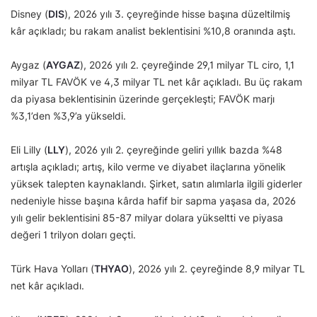
Disney (
DIS
), 2026 yılı 3. çeyreğinde hisse başına düzeltilmiş
kâr açıkladı; bu rakam analist beklentisini %10,8 oranında aştı.
Aygaz (
AYGAZ
), 2026 yılı 2. çeyreğinde 29,1 milyar TL ciro, 1,1
milyar TL FAVÖK ve 4,3 milyar TL net kâr açıkladı. Bu üç rakam
da piyasa beklentisinin üzerinde gerçekleşti; FAVÖK marjı
%3,1’den %3,9’a yükseldi.
Eli Lilly (
LLY
), 2026 yılı 2. çeyreğinde geliri yıllık bazda %48
artışla açıkladı; artış, kilo verme ve diyabet ilaçlarına yönelik
yüksek talepten kaynaklandı. Şirket, satın alımlarla ilgili giderler
nedeniyle hisse başına kârda hafif bir sapma yaşasa da, 2026
yılı gelir beklentisini 85-87 milyar dolara yükseltti ve piyasa
değeri 1 trilyon doları geçti.
Türk Hava Yolları (
THYAO
), 2026 yılı 2. çeyreğinde 8,9 milyar TL
net kâr açıkladı.