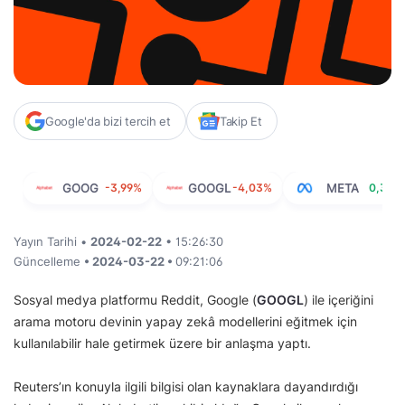
Google'da bizi tercih et
Takip Et
GOOG
-3,99%
GOOGL
-4,03%
META
0,39%
Yayın Tarihi •
2024-02-22
• 15:26:30
Güncelleme
• 2024-03-22 •
09:21:06
Sosyal medya platformu Reddit, Google (
GOOGL
) ile içeriğini
arama motoru devinin yapay zekâ modellerini eğitmek için
kullanılabilir hale getirmek üzere bir anlaşma yaptı.
Reuters’ın konuyla ilgili bilgisi olan kaynaklara dayandırdığı