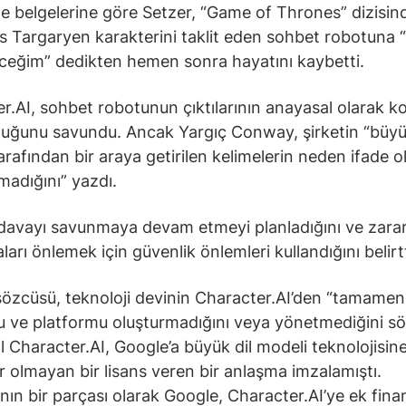
belgelerine göre Setzer, “Game of Thrones” dizisin
 Targaryen karakterini taklit eden sohbet robotuna 
ceğim” dedikten hemen sonra hayatını kaybetti.
r.AI, sohbet robotunun çıktılarının anayasal olarak k
duğunu savundu. Ancak Yargıç Conway, şirketin “büyü
arafından bir araya getirilen kelimelerin neden ifade 
madığını” yazdı.
 davayı savunmaya devam etmeyi planladığını ve zarar
arı önlemek için güvenlik önlemleri kullandığını belirtt
özcüsü, teknoloji devinin Character.AI’den “tamamen 
 ve platformu oluşturmadığını veya yönetmediğini sö
l Character.AI, Google’a büyük dil modeli teknolojisin
 olmayan bir lisans veren bir anlaşma imzalamıştı.
ın bir parçası olarak Google, Character.AI’ye ek fin