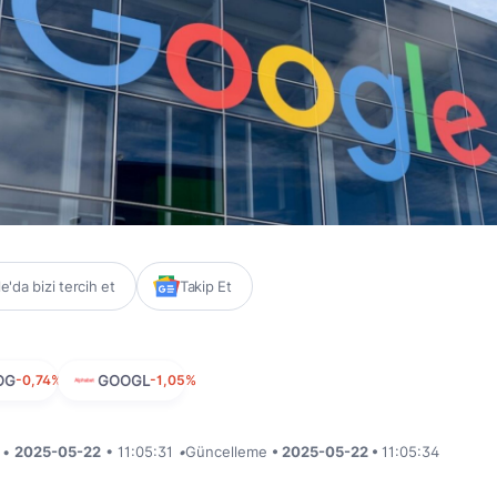
'da bizi tercih et
Takip Et
OG
-0,74%
GOOGL
-1,05%
i •
2025-05-22
• 11:05:31
•
Güncelleme
• 2025-05-22 •
11:05:34