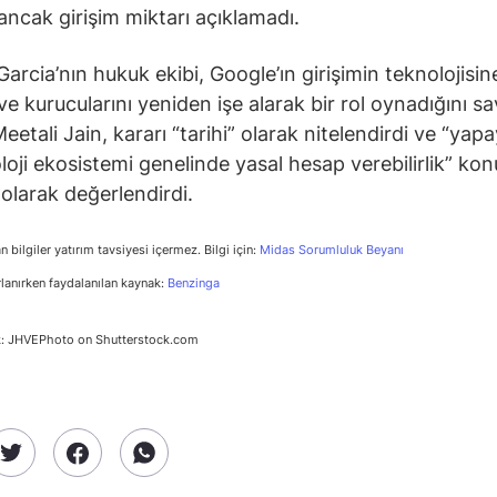
 ancak girişim miktarı açıklamadı.
Garcia’nın hukuk ekibi, Google’ın girişimin teknolojisin
ve kurucularını yeniden işe alarak bir rol oynadığını s
eetali Jain, kararı “tarihi” olarak nitelendirdi ve “yap
loji ekosistemi genelinde yasal hesap verebilirlik” ko
 olarak değerlendirdi.
n bilgiler yatırım tavsiyesi içermez. Bilgi için:
Midas Sorumluluk Beyanı
rlanırken faydalanılan kaynak:
Benzinga
k: JHVEPhoto on Shutterstock.com