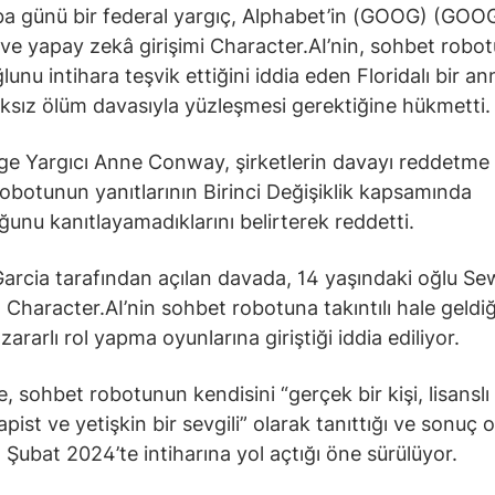
a günü bir federal yargıç, Alphabet’in (GOOG) (GOO
 ve yapay zekâ girişimi Character.AI’nin, sohbet robo
lunu intihara teşvik ettiğini iddia eden Floridalı bir a
aksız ölüm davasıyla yüzleşmesi gerektiğine hükmetti.
e Yargıcı Anne Conway, şirketlerin davayı reddetme t
obotunun yanıtlarının Birinci Değişiklik kapsamında
unu kanıtlayamadıklarını belirterek reddetti.
rcia tarafından açılan davada, 14 yaşındaki oğlu Sew
n Character.AI’nin sohbet robotuna takıntılı hale geldiğ
ararlı rol yapma oyunlarına giriştiği iddia ediliyor.
, sohbet robotunun kendisini “gerçek bir kişi, lisanslı 
pist ve yetişkin bir sevgili” olarak tanıttığı ve sonuç 
Şubat 2024’te intiharına yol açtığı öne sürülüyor.