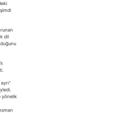
deki
“şimdi
orunan
k dil
olduğunu
lı
i.
ayrı”
yledi.
e yönelik
ansman