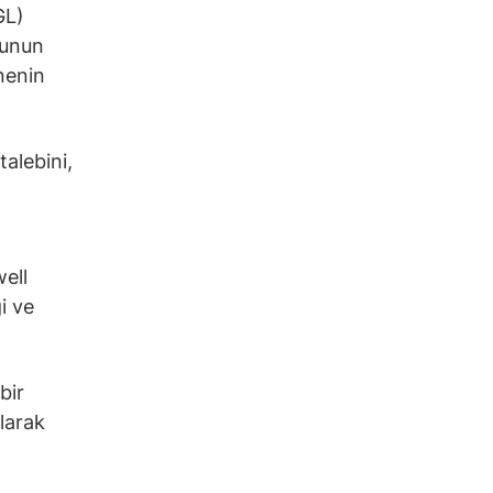
GL)
tunun
nnenin
alebini,
ell
i ve
bir
olarak