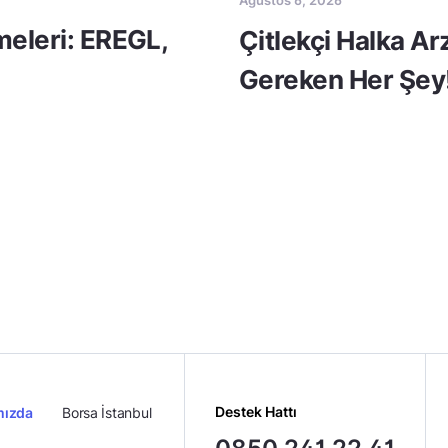
Ağustos 6, 2026
meleri: EREGL,
Çitlekçi Halka A
Gereken Her Şey
Destek Hattı
mızda
Borsa İstanbul