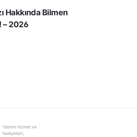
rzı Hakkında Bilmen
! – 2026
Yatırım hizmet ve
faaliyetleri,