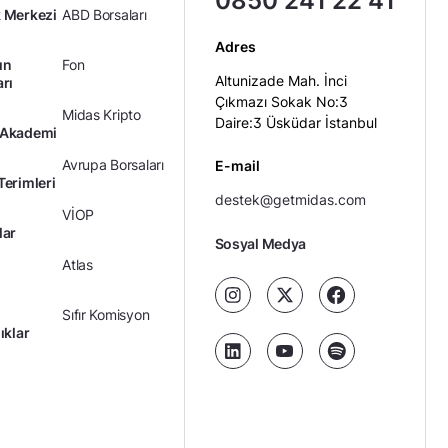
0850 241 22 41
 Merkezi
ABD Borsaları
Adres
ın
Fon
Altunizade Mah. İnci
arı
Çıkmazı Sokak No:3
Midas Kripto
Daire:3 Üsküdar İstanbul
 Akademi
Avrupa Borsaları
E-mail
Terimleri
destek@getmidas.com
VİOP
lar
Sosyal Medya
Atlas
Sıfır Komisyon
ıklar
Kredili Yatırım
Ücretler