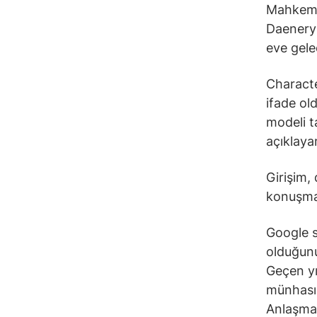
Mahkeme 
Daenerys
eve gele
Characte
ifade ol
modeli t
açıklaya
Girişim,
konuşmal
Google s
olduğunu
Geçen yı
münhasır
Anlaşman