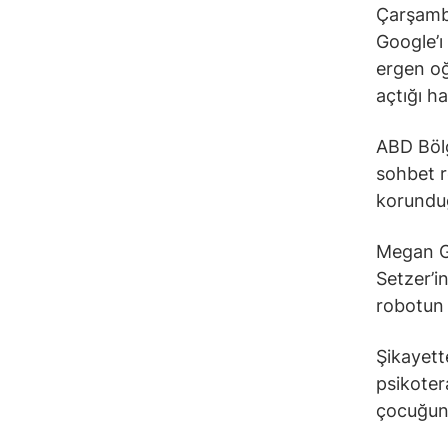
Çarşamb
Google’ı
ergen oğ
açtığı h
ABD Bölg
sohbet r
korunduğ
Megan Ga
Setzer’i
robotun z
Şikayette
psikotera
çocuğun 