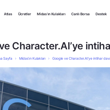
Atlas
Ücretler
Midas’ın Kulakları
Canlı Borsa
Destek
ve Character.AI’ye intiha
a Sayfa
Midas’ın Kulakları
Google ve Character.AI’ye intihar dav