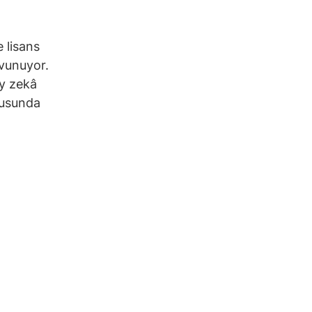
e lisans
avunuyor.
ay zekâ
nusunda