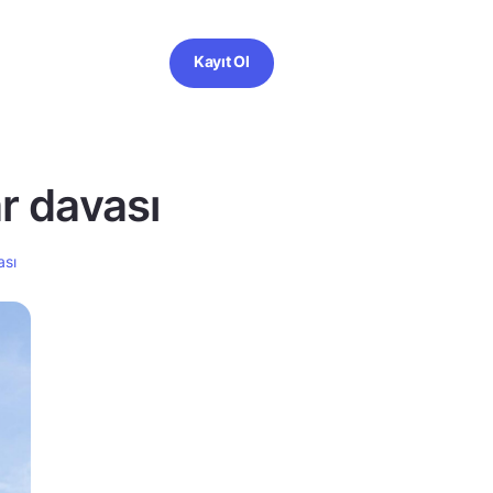
Kayıt Ol
r davası
ası