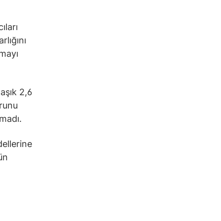
ıları
rlığını
rmayı
aşık 2,6
urunu
amadı.
ellerine
ün