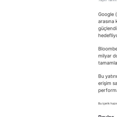
Google (
arasına 
güçlendi
hedefliy
Bloomber
milyar d
tamamlam
Bu yatır
erişim s
performan
Bu içerik hazı