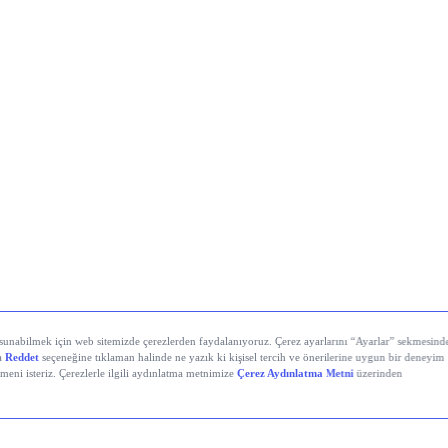
İstanbul’da Bugün: Şirket Haberleri
Holding (KCHOL)
, 2026’nın ikinci çeyreğinde 19,7 mily
çıkladı; bu rakam 13,6 milyar TL’lik piyasa beklentisinin
de üzerinde kaldı. Net kâr yıllık bazda %93 arttı. İlk ya