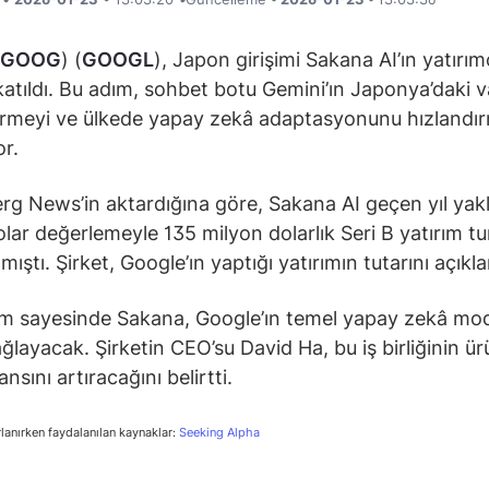
GOOG
) (
GOOGL
), Japon girişimi Sakana AI’ın yatırımc
katıldı. Bu adım, sohbet botu Gemini’ın Japonya’daki va
rmeyi ve ülkede yapay zekâ adaptasyonunu hızlandı
or.
g News’in aktardığına göre, Sakana AI geçen yıl yakl
olar değerlemeyle 135 milyon dolarlık Seri B yatırım t
ıştı. Şirket, Google’ın yaptığı yatırımın tutarını açıkl
ım sayesinde Sakana, Google’ın temel yapay zekâ mod
ağlayacak. Şirketin CEO’su David Ha, bu iş birliğinin ür
sını artıracağını belirtti.
rlanırken faydalanılan kaynaklar:
Seeking Alpha