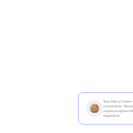
Borsa 
Koç 
kâr a
biçim