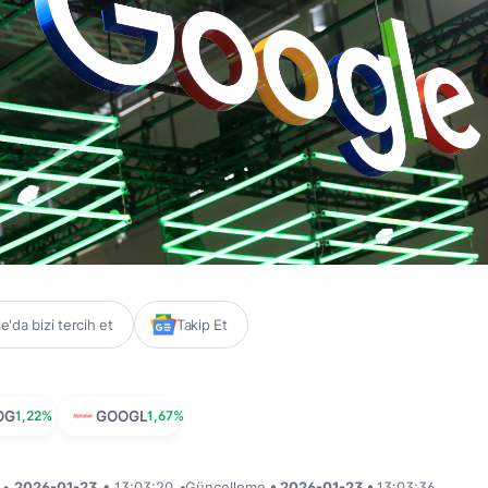
'da bizi tercih et
Takip Et
OG
1,22%
GOOGL
1,67%
i •
2026-01-23
• 13:03:20
•
Güncelleme
• 2026-01-23 •
13:03:36