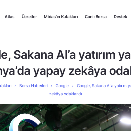
Atlas
Ücretler
Midas’ın Kulakları
Canlı Borsa
Destek
e, Sakana AI’a yatırım y
ya’da yapay zekâya oda
lakları
Borsa Haberleri
Google
Google, Sakana AI’a yatırım
zekâya odaklandı