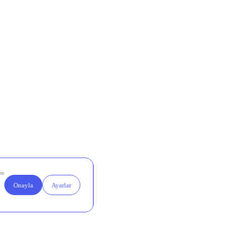
ar TL net
 belirgin
rı net