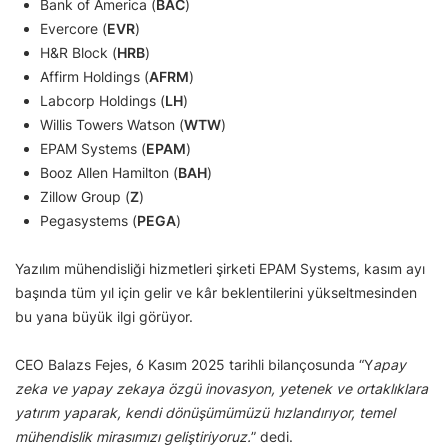
Bank of America (
BAC
)
Evercore (
EVR
)
H&R Block (
HRB
)
Affirm Holdings (
AFRM
)
Labcorp Holdings (
LH
)
Willis Towers Watson (
WTW
)
EPAM Systems (
EPAM
)
Booz Allen Hamilton (
BAH
)
Zillow Group (
Z
)
Pegasystems (
PEGA
)
Yazılım mühendisliği hizmetleri şirketi EPAM Systems, kasım ayı
başında tüm yıl için gelir ve kâr beklentilerini yükseltmesinden
bu yana büyük ilgi görüyor.
CEO Balazs Fejes, 6 Kasım 2025 tarihli bilançosunda “Y
apay
zeka ve yapay zekaya özgü inovasyon, yetenek ve ortaklıklara
yatırım yaparak, kendi dönüşümümüzü hızlandırıyor, temel
mühendislik mirasımızı geliştiriyoruz.
” dedi.