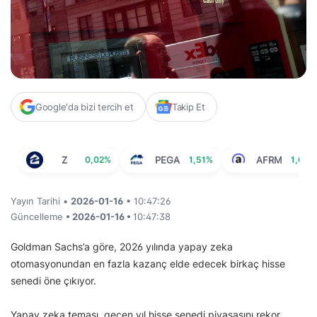
Google'da bizi tercih et
Takip Et
Z
0,02%
PEGA
1,51%
AFRM
1,01%
Yayın Tarihi •
2026-01-16
• 10:47:26
Güncelleme
• 2026-01-16 •
10:47:38
Goldman Sachs’a göre, 2026 yılında yapay zeka
otomasyonundan en fazla kazanç elde edecek birkaç hisse
senedi öne çıkıyor.
Yapay zeka teması, geçen yıl hisse senedi piyasasını rekor