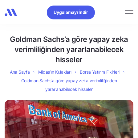
Uygulamayı İndir
Goldman Sachs’a göre yapay zeka
verimliliğinden yararlanabilecek
hisseler
Ana Sayfa
Midas’ın Kulakları
Borsa Yatırım Fikirleri
Goldman Sachs’a göre yapay zeka verimliliğinden
yararlanabilecek hisseler