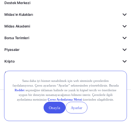
Destek Merkezi
Midas'ın Kulakları
Midas Akademi
Borsa Terimleri
Piyasalar
Kripto
Ayrıcalıklar
Kişisel Verilerin
Gizlilik
Yasal
Çerez
Korunması
Politikası
Duyurular
Ayarları
© 2026 Midas Finansal Teknolojiler A.Ş. Tüm hakları saklıdır.