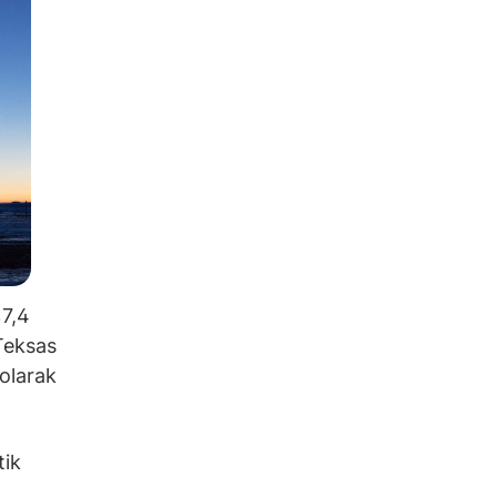
%7,4
 Teksas
 olarak
tik