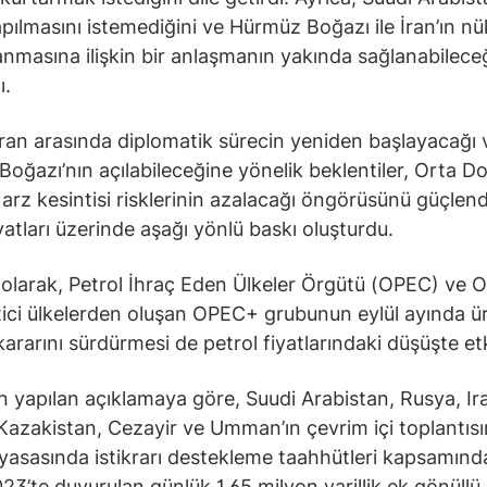
yapılmasını istemediğini ve Hürmüz Boğazı ile İran’ın nü
lanmasına ilişkin bir anlaşmanın yakında sağlanabilece
ı.
İran arasında diplomatik sürecin yeniden başlayacağı 
oğazı’nın açılabileceğine yönelik beklentiler, Orta D
 arz kesintisi risklerinin azalacağı öngörüsünü güçlen
iyatları üzerinde aşağı yönlü baskı oluşturdu.
olarak, Petrol İhraç Eden Ülkeler Örgütü (OPEC) ve O
tici ülkelerden oluşan OPEC+ grubunun eylül ayında ü
ararını sürdürmesi de petrol fiyatlarındaki düşüşte etki
 yapılan açıklamaya göre, Suudi Arabistan, Rusya, Ir
Kazakistan, Cezayir ve Umman’ın çevrim içi toplantısı
iyasasında istikrarı destekleme taahhütleri kapsamınd
23’te duyurulan günlük 1,65 milyon varillik ek gönüllü