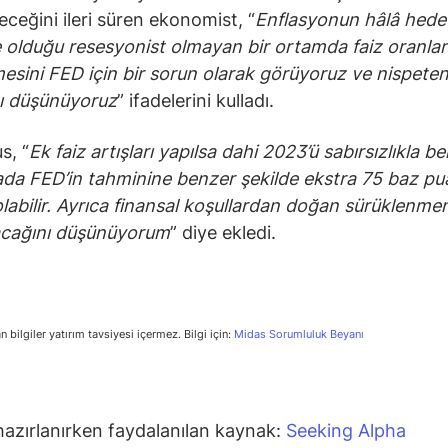
eceğini ileri süren ekonomist, “
Enflasyonun hâlâ hede
 olduğu resesyonist olmayan bir ortamda faiz oranlar
esini FED için bir sorun olarak görüyoruz ve nispete
ı düşünüyoruz
” ifadelerini kulladı.
s, “
Ek faiz artışları yapılsa dahi 2023’ü sabırsızlıkla b
da FED’in tahminine benzer şekilde ekstra 75 baz pu
 olabilir. Ayrıca finansal koşullardan doğan sürüklenme
olacağını düşünüyorum
” diye ekledi.
n bilgiler yatırım tavsiyesi içermez. Bilgi için:
Midas Sorumluluk Beyanı
hazırlanırken faydalanılan kaynak:
Seeking Alpha