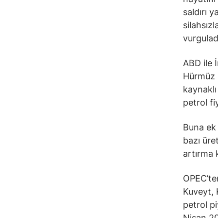
saldırı 
silahsız
vurgulad
ABD ile 
Hürmüz B
kaynaklı
petrol f
Buna ek 
bazı üre
artırma k
OPEC’ten
Kuveyt, 
petrol p
Nisan 20