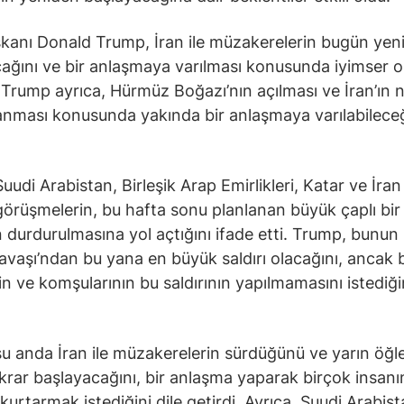
anı Donald Trump, İran ile müzakerelerin bugün yen
ağını ve bir anlaşmaya varılması konusunda iyimser 
. Trump ayrıca, Hürmüz Boğazı’nın açılması ve İran’ın 
lanması konusunda yakında bir anlaşmaya varılabileceğ
udi Arabistan, Birleşik Arap Emirlikleri, Katar ve İran 
görüşmelerin, bu hafta sonu planlanan büyük çaplı bir
ın durdurulmasına yol açtığını ifade etti. Trump, bunun 
vaşı’ndan bu yana en büyük saldırı olacağını, ancak 
nin ve komşularının bu saldırının yapılmamasını istediği
u anda İran ile müzakerelerin sürdüğünü ve yarın öğ
krar başlayacağını, bir anlaşma yaparak birçok insanı
kurtarmak istediğini dile getirdi. Ayrıca, Suudi Arabist