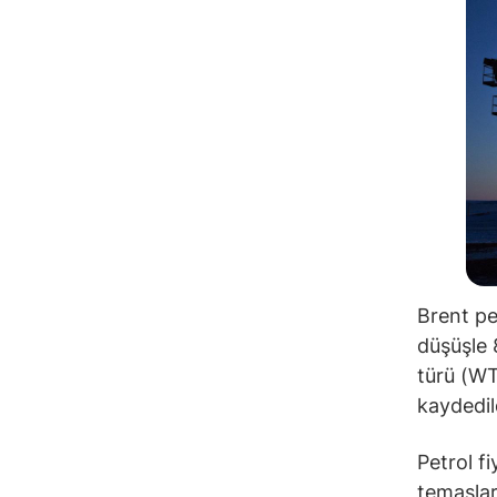
Brent pet
düşüşle 
türü (WTI
kaydedil
Petrol f
temaslar