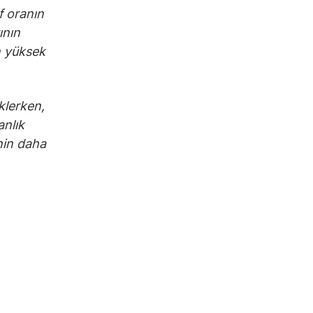
f oranın
ının
n yüksek
eklerken,
anlık
nin daha