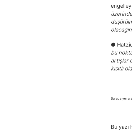
engelley
üzerinde
düşürülm
olacağın
● Hatziu
bu nokta
artışlar
kısıtlı 
Burada yer ala
Bu yazı 