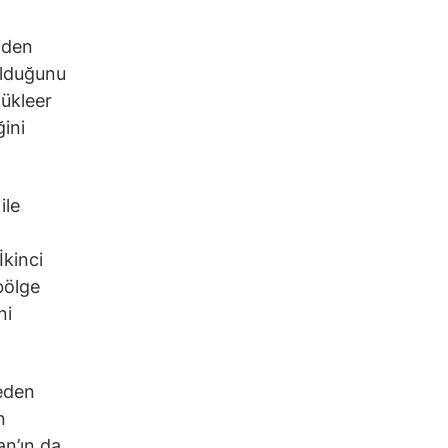
iden
olduğunu
nükleer
ini
ile
İkinci
bölge
ni
leden
n
an’ın da