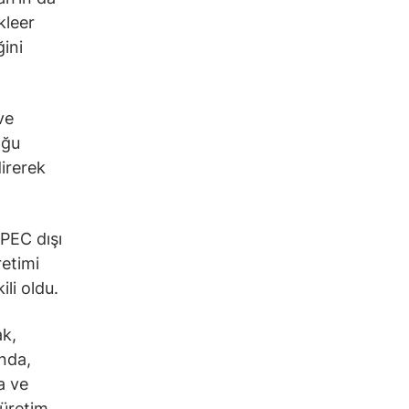
kleer
ğini
ve
oğu
direrek
PEC dışı
retimi
li oldu.
ak,
nda,
a ve
 üretim