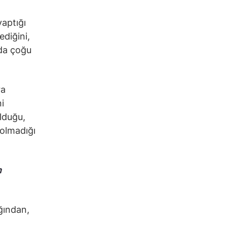
aptığı
ediğini,
da çoğu
ra
i
lduğu,
 olmadığı
m
ğından,