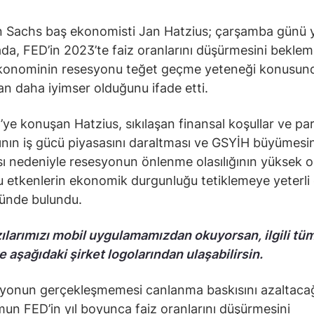
 Sachs baş ekonomisti Jan Hatzius; çarşamba günü y
da, FED’in 2023’te faiz oranlarını düşürmesini beklem
konominin resesyonu teğet geçme yeteneği konusun
 daha iyimser olduğunu ifade etti.
e konuşan Hatzius, sıkılaşan finansal koşullar ve pa
sının iş gücü piyasasını daraltması ve GSYİH büyümesin
ı nedeniyle resesyonun önlenme olasılığının yüksek o
 etkenlerin ekonomik durgunluğu tetiklemeye yeterli
ünde bulundu.
ılarımızı mobil uygulamamızdan okuyorsan, ilgili tü
e aşağıdaki şirket logolarından ulaşabilirsin.
yonun gerçekleşmemesi canlanma baskısını azaltaca
un FED’in yıl boyunca faiz oranlarını düşürmesini