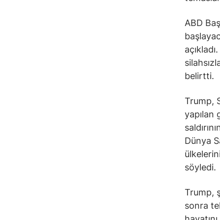
ABD Başk
başlayac
açıkladı
silahsız
belirtti.
Trump, Su
yapılan 
saldırın
Dünya Sa
ülkeleri
söyledi.
Trump, ş
sonra te
hayatını 