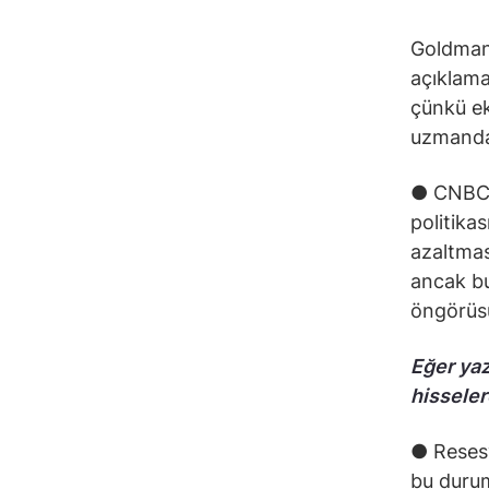
Goldman
açıklama
çünkü e
uzmandan
● CNBC’y
politika
azaltmas
ancak bu
öngörüs
Eğer yaz
hisseler
● Reses
bu durum