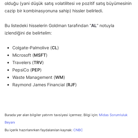
olduğu (yani düşük satış volatilitesi ve pozitif satış büyümesinin
cazip bir kombinasyonuna sahip) hissler belirledi.
Bu listedeki hisselerin Goldman tarafından “
AL
” notuyla
izlendiğini de belirtelim:
Colgate-Palmolive (
CL
)
Microsoft (
MSFT
)
Travelers (
TRV
)
PepsiCo (
PEP
)
Waste Management (
WM
)
Raymond James Financial (
RJF
)
Burada yer alan bilgiler yatırım tavsiyesi içermez. Bilgi için:
Midas Sorumluluk
Beyanı
Bu içerik hazırlanırken faydalanılan kaynak:
CNBC