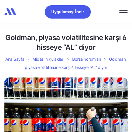
Uygulamayı İndir
Goldman, piyasa volatilitesine karşı 6
hisseye “AL” diyor
Ana Sayfa
Midas’ın Kulakları
Borsa Yorumları
Goldman,
piyasa volatilitesine karşı 6 hisseye “AL” diyor