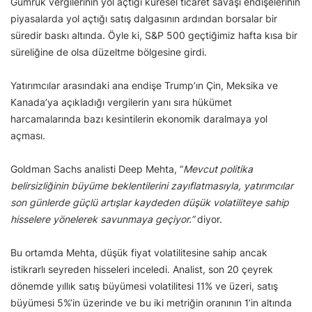
Gümrük vergilerinin yol açtığı küresel ticaret savaşı endişelerinin
piyasalarda yol açtığı satış dalgasının ardından borsalar bir
süredir baskı altında. Öyle ki, S&P 500 geçtiğimiz hafta kısa bir
süreliğine de olsa düzeltme bölgesine girdi.
Yatırımcılar arasındaki ana endişe Trump’ın Çin, Meksika ve
Kanada’ya açıkladığı vergilerin yanı sıra hükümet
harcamalarında bazı kesintilerin ekonomik daralmaya yol
açması.
Goldman Sachs analisti Deep Mehta, “
Mevcut politika
belirsizliğinin büyüme beklentilerini zayıflatmasıyla, yatırımcılar
son günlerde güçlü artışlar kaydeden düşük volatiliteye sahip
hisselere yönelerek savunmaya geçiyor.”
diyor.
Bu ortamda Mehta, düşük fiyat volatilitesine sahip ancak
istikrarlı seyreden hisseleri inceledi. Analist, son 20 çeyrek
dönemde yıllık satış büyümesi volatilitesi 11% ve üzeri, satış
büyümesi 5%’in üzerinde ve bu iki metriğin oranının 1’in altında