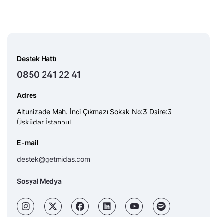
Destek Hattı
0850 241 22 41
Adres
Altunizade Mah. İnci Çıkmazı Sokak No:3 Daire:3
Üsküdar İstanbul
E-mail
destek@getmidas.com
Sosyal Medya