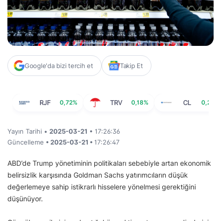
Google'da bizi tercih et
Takip Et
RJF
0,72%
TRV
0,18%
CL
0,23%
Yayın Tarihi •
2025-03-21
• 17:26:36
Güncelleme
• 2025-03-21 •
17:26:47
ABD’de Trump yönetiminin politikaları sebebiyle artan ekonomik
belirsizlik karşısında Goldman Sachs yatırımcıların düşük
değerlemeye sahip istikrarlı hisselere yönelmesi gerektiğini
düşünüyor.