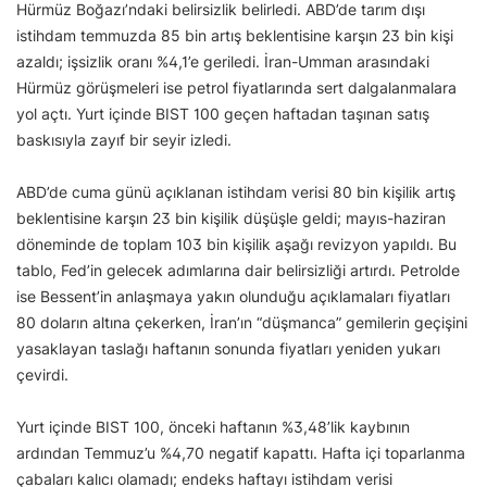
Hürmüz Boğazı’ndaki belirsizlik belirledi. ABD’de tarım dışı
istihdam temmuzda 85 bin artış beklentisine karşın 23 bin kişi
azaldı; işsizlik oranı %4,1’e geriledi. İran-Umman arasındaki
Hürmüz görüşmeleri ise petrol fiyatlarında sert dalgalanmalara
yol açtı. Yurt içinde BIST 100 geçen haftadan taşınan satış
baskısıyla zayıf bir seyir izledi.
ABD’de cuma günü açıklanan istihdam verisi 80 bin kişilik artış
beklentisine karşın 23 bin kişilik düşüşle geldi; mayıs-haziran
döneminde de toplam 103 bin kişilik aşağı revizyon yapıldı. Bu
tablo, Fed’in gelecek adımlarına dair belirsizliği artırdı. Petrolde
ise Bessent’in anlaşmaya yakın olunduğu açıklamaları fiyatları
80 doların altına çekerken, İran’ın “düşmanca” gemilerin geçişini
yasaklayan taslağı haftanın sonunda fiyatları yeniden yukarı
çevirdi.
Yurt içinde BIST 100, önceki haftanın %3,48’lik kaybının
ardından Temmuz’u %4,70 negatif kapattı. Hafta içi toparlanma
çabaları kalıcı olamadı; endeks haftayı istihdam verisi