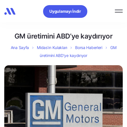
Uygulamayı İndir
GM üretimini ABD’ye kaydırıyor
Ana Sayfa
Midas’ın Kulakları
Borsa Haberleri
GM
üretimini ABD’ye kaydırıyor