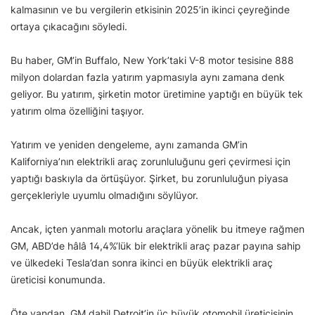
kalmasının ve bu vergilerin etkisinin 2025’in ikinci çeyreğinde
ortaya çıkacağını söyledi.
Bu haber, GM’in Buffalo, New York’taki V-8 motor tesisine 888
milyon dolardan fazla yatırım yapmasıyla aynı zamana denk
geliyor. Bu yatırım, şirketin motor üretimine yaptığı en büyük tek
yatırım olma özelliğini taşıyor.
Yatırım ve yeniden dengeleme, aynı zamanda GM’in
Kaliforniya’nın elektrikli araç zorunluluğunu geri çevirmesi için
yaptığı baskıyla da örtüşüyor. Şirket, bu zorunluluğun piyasa
gerçekleriyle uyumlu olmadığını söylüyor.
Ancak, içten yanmalı motorlu araçlara yönelik bu itmeye rağmen
GM, ABD’de hâlâ 14,4%’lük bir elektrikli araç pazar payına sahip
ve ülkedeki Tesla’dan sonra ikinci en büyük elektrikli araç
üreticisi konumunda.
Öte yandan, GM dahil Detroit’in üç büyük otomobil üreticisinin