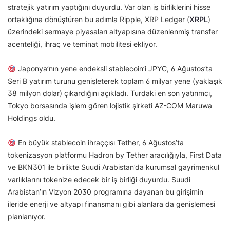
stratejik yatırım yaptığını duyurdu. Var olan iş birliklerini hisse
ortaklığına dönüştüren bu adımla Ripple, XRP Ledger (
XRPL
)
üzerindeki sermaye piyasaları altyapısına düzenlenmiş transfer
acenteliği, ihraç ve teminat mobilitesi ekliyor.
Japonya’nın yene endeksli stablecoin’i JPYC, 6 Ağustos’ta
Seri B yatırım turunu genişleterek toplam 6 milyar yene (yaklaşık
38 milyon dolar) çıkardığını açıkladı. Turdaki en son yatırımcı,
Tokyo borsasında işlem gören lojistik şirketi AZ-COM Maruwa
Holdings oldu.
En büyük stablecoin ihraççısı Tether, 6 Ağustos’ta
tokenizasyon platformu Hadron by Tether aracılığıyla, First Data
ve BKN301 ile birlikte Suudi Arabistan’da kurumsal gayrimenkul
varlıklarını tokenize edecek bir iş birliği duyurdu. Suudi
Arabistan’ın Vizyon 2030 programına dayanan bu girişimin
ileride enerji ve altyapı finansmanı gibi alanlara da genişlemesi
planlanıyor.