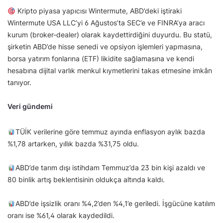
Kripto piyasa yapıcısı Wintermute, ABD’deki iştiraki
Wintermute USA LLC’yi 6 Ağustos’ta SEC’e ve FINRA’ya aracı
kurum (broker-dealer) olarak kaydettirdiğini duyurdu. Bu statü,
şirketin ABD’de hisse senedi ve opsiyon işlemleri yapmasına,
borsa yatırım fonlarına (ETF) likidite sağlamasına ve kendi
hesabına dijital varlık menkul kıymetlerini takas etmesine imkân
tanıyor.
Veri gündemi
TÜİK verilerine göre temmuz ayında enflasyon aylık bazda
%1,78 artarken, yıllık bazda %31,75 oldu.
ABD’de tarım dışı istihdam Temmuz’da 23 bin kişi azaldı ve
80 binlik artış beklentisinin oldukça altında kaldı.
ABD’de işsizlik oranı %4,2’den %4,1’e geriledi. İşgücüne katılım
oranı ise %61,4 olarak kaydedildi.