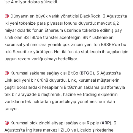
ise 4 milyar dolara yükseldi.
Dünyanın en büyük varlık yöneticisi BlackRock, 3 Ağustos’ta
iki yeni tokenize para piyasası fonunu duyurdu: mevcut 6,2
milyar dolarlık fonun Ethereum üzerinde tokenize edilmiş pay
sınıfı olan BSTBL’de transfer acenteliğini BNY üstlenirken,
kurumsal yatırımcılara yönelik çok zincirli yeni fon BRSRV’de bu
rolü Securitize yürütüyor. Her iki fon da stablecoin ihraççıları için
uygun rezerv varlığı olmayı hedefliyor.
Kurumsal saklama sağlayıcısı BitGo (
BTGO
), 3 Ağustos’ta
Link adlı yeni bir ürünü duyurdu. Link, kurumsal müşterilerin
çeşitli borsalardaki hesaplarını BitGo’nun saklama platformuyla
tek bir arayüzde birleştirerek, hazine ve trading ekiplerinin
varlıklarını tek noktadan görüntüleyip yönetmesine imkân
tanıyor.
Kurumsal blok zinciri altyapı sağlayıcısı Ripple (
XRP
), 3
Ağustos’ta İngiltere merkezli ZILO ve Licuido şirketlerine