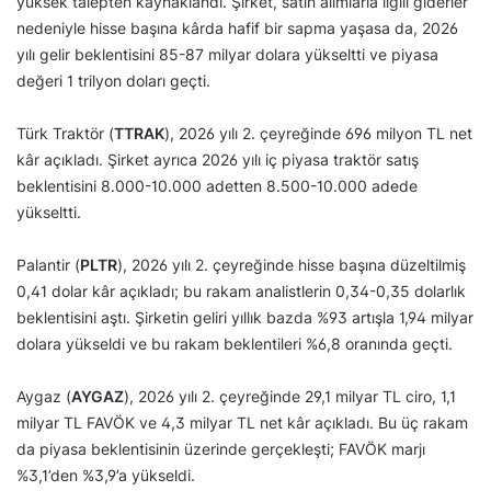
yüksek talepten kaynaklandı. Şirket, satın alımlarla ilgili giderler
nedeniyle hisse başına kârda hafif bir sapma yaşasa da, 2026
yılı gelir beklentisini 85-87 milyar dolara yükseltti ve piyasa
değeri 1 trilyon doları geçti.
Türk Traktör (
TTRAK
), 2026 yılı 2. çeyreğinde 696 milyon TL net
kâr açıkladı. Şirket ayrıca 2026 yılı iç piyasa traktör satış
beklentisini 8.000-10.000 adetten 8.500-10.000 adede
yükseltti.
Palantir (
PLTR
), 2026 yılı 2. çeyreğinde hisse başına düzeltilmiş
0,41 dolar kâr açıkladı; bu rakam analistlerin 0,34-0,35 dolarlık
beklentisini aştı. Şirketin geliri yıllık bazda %93 artışla 1,94 milyar
dolara yükseldi ve bu rakam beklentileri %6,8 oranında geçti.
Aygaz (
AYGAZ
), 2026 yılı 2. çeyreğinde 29,1 milyar TL ciro, 1,1
milyar TL FAVÖK ve 4,3 milyar TL net kâr açıkladı. Bu üç rakam
da piyasa beklentisinin üzerinde gerçekleşti; FAVÖK marjı
%3,1’den %3,9’a yükseldi.