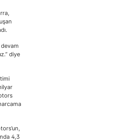
rra,
luşan
dı.
ye devam
uz.” diye
timi
ilyar
otors
 harcama
tors’un,
ında 4,3