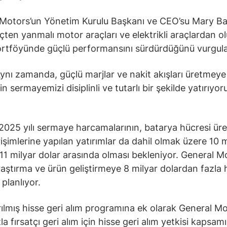
Motors’un Yönetim Kurulu Başkanı ve CEO’su Mary Ba
 içten yanmalı motor araçları ve elektrikli araçlardan o
portföyünde güçlü performansını sürdürdüğünü vurgula
Aynı zamanda, güçlü marjlar ve nakit akışları üretme
n sermayemizi disiplinli ve tutarlı bir şekilde yatırıyor
 2025 yılı sermaye harcamalarının, batarya hücresi üre
rişimlerine yapılan yatırımlar da dahil olmak üzere 10 m
e 11 milyar dolar arasında olması bekleniyor. General M
raştırma ve ürün geliştirmeye 8 milyar dolardan fazla
planlıyor.
rılmış hisse geri alım programına ek olarak General Mo
a fırsatçı geri alım için hisse geri alım yetkisi kapsam