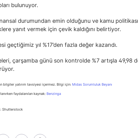
oları bulunuyor.
finansal durumundan emin olduğunu ve kamu politikas
klere yanıt vermek için çevik kaldığını belirtiyor.
si geçtiğimiz yıl %17’den fazla değer kazandı.
leri, çarşamba günü son kontrolde %7 artışla 49,98 
rüyor.
n bilgiler yatırım tavsiyesi içermez. Bilgi için:
Midas Sorumluluk Beyanı
rlanırken faydalanılan kaynak:
Benzinga
: Shutterstock