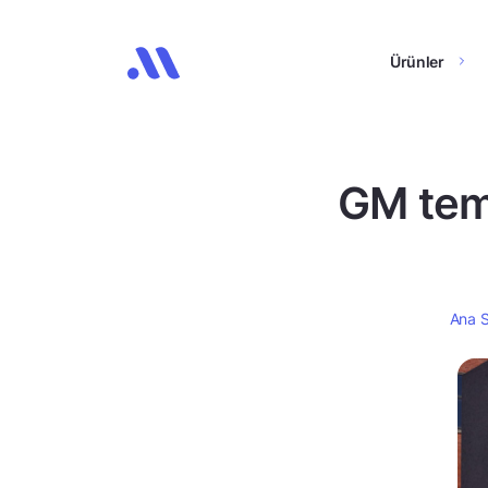
Ürünler
GM teme
Ana 