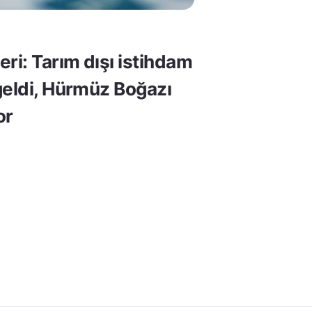
ri: Tarım dışı istihdam
geldi, Hürmüz Boğazı
or