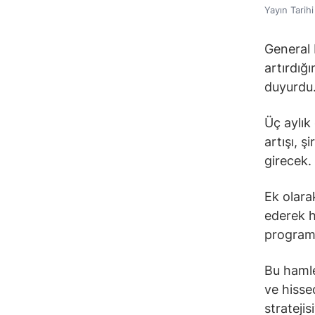
Yayın Tarih
General 
artırdığı
duyurdu
Üç aylık
artışı, ş
girecek.
Ek olara
ederek h
programı
Bu hamle
ve hisse
stratejis