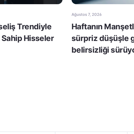
Ağustos 7, 2026
seliş Trendiyle
Haftanın Manşetle
 Sahip Hisseler
sürpriz düşüşle 
belirsizliği sürüy