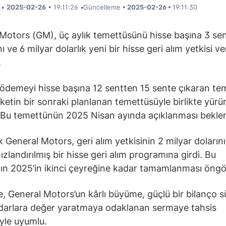
i •
2025-02-26
• 19:11:26
•
Güncelleme
• 2025-02-26 •
19:11:30
Motors (GM), üç aylık temettüsünü hisse başına 3 se
nı ve 6 milyar dolarlık yeni bir hisse geri alım yetkisi ve
.
 ödemeyi hisse başına 12 sentten 15 sente çıkaran te
irketin bir sonraki planlanan temettüsüyle birlikte yürü
 Bu temettünün 2025 Nisan ayında açıklanması beklen
k General Motors, geri alım yetkisinin 2 milyar doların
ızlandırılmış bir hisse geri alım programına girdi. Bu
n 2025’in ikinci çeyreğine kadar tamamlanması öngö
, General Motors’un kârlı büyüme, güçlü bir bilanço 
darlara değer yaratmaya odaklanan sermaye tahsis
iyle uyumlu.