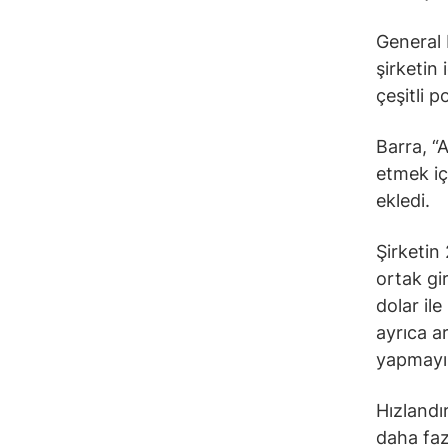
General 
şirketin
çeşitli 
Barra, “
etmek içi
ekledi.
Şirketin
ortak gi
dolar il
ayrıca a
yapmayı 
Hızlandı
daha fazl