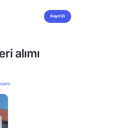
Kayıt Ol
ri alımı
şlattı