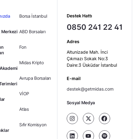
Destek Hattı
mızda
Borsa İstanbul
0850 241 22 41
 Merkezi
ABD Borsaları
Adres
ın
Fon
Altunizade Mah. İnci
arı
Çıkmazı Sokak No:3
Midas Kripto
Daire:3 Üsküdar İstanbul
 Akademi
Avrupa Borsaları
E-mail
Terimleri
destek@getmidas.com
VİOP
lar
Sosyal Medya
Atlas
Sıfır Komisyon
ıklar