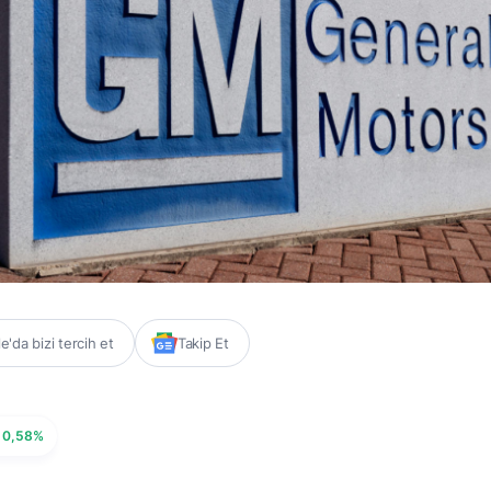
'da bizi tercih et
Takip Et
0,58%