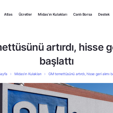
Atlas
Ücretler
Midas’ın Kulakları
Canlı Borsa
Destek
ttüsünü artırdı, hisse ge
başlattı
Sayfa
Midas’ın Kulakları
GM temettüsünü artırdı, hisse geri alımı ba