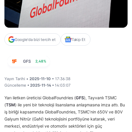
Google'da bizi tercih et
Takip Et
GFS
2,48%
Yayın Tarihi •
2025-11-10
• 17:36:38
Güncelleme
• 2025-11-14 •
14:03:07
Yarı iletken üreticisi GlobalFoundries (
GFS
), Tayvanlı TSMC
(
TSM
) ile yeni bir teknoloji lisanslama anlaşmasına imza attı. Bu
iş birliği kapsamında GlobalFoundries, TSMC’nin 650V ve 80V
Galyum Nitrür (GaN) teknolojisini portföyüne katarak, veri
merkezi, endüstriyel ve otomotiv sektörleri için güç