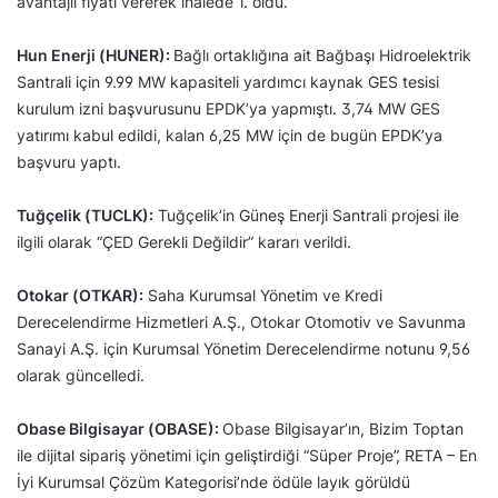
avantajlı fiyatı vererek ihalede 1. oldu.
Hun Enerji (HUNER):
Bağlı ortaklığına ait Bağbaşı Hidroelektrik
Santrali için 9.99 MW kapasiteli yardımcı kaynak GES tesisi
kurulum izni başvurusunu EPDK’ya yapmıştı. 3,74 MW GES
yatırımı kabul edildi, kalan 6,25 MW için de bugün EPDK’ya
başvuru yaptı.
Tuğçelik (TUCLK):
Tuğçelik’in Güneş Enerji Santrali projesi ile
ilgili olarak “ÇED Gerekli Değildir” kararı verildi.
Otokar (OTKAR):
Saha Kurumsal Yönetim ve Kredi
Derecelendirme Hizmetleri A.Ş., Otokar Otomotiv ve Savunma
Sanayi A.Ş. için Kurumsal Yönetim Derecelendirme notunu 9,56
olarak güncelledi.
Obase Bilgisayar (OBASE):
Obase Bilgisayar’ın, Bizim Toptan
ile dijital sipariş yönetimi için geliştirdiği “Süper Proje”, RETA – En
İyi Kurumsal Çözüm Kategorisi’nde ödüle layık görüldü