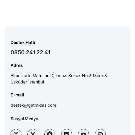
Destek Hattı
0850 241 22 41
Adres
Altunizade Mah. İnci Çıkmazı Sokak No:3 Daire:3
Üsküdar İstanbul
E-mail
destek@getmidas.com
Sosyal Medya