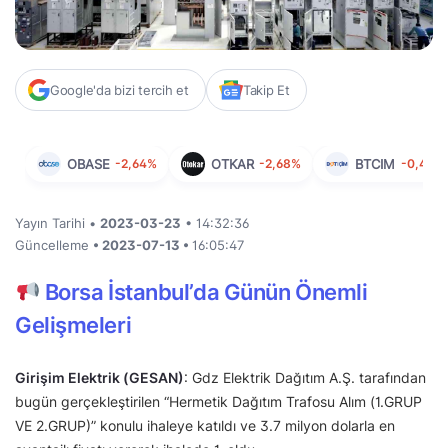
Google'da bizi tercih et
Takip Et
OBASE
-2,64%
OTKAR
-2,68%
BTCIM
-0,40%
Yayın Tarihi •
2023-03-23
• 14:32:36
Güncelleme
• 2023-07-13 •
16:05:47
Borsa İstanbul’da Günün Önemli
Gelişmeleri
Girişim Elektrik (GESAN)
: Gdz Elektrik Dağıtım A.Ş. tarafından
bugün gerçekleştirilen “Hermetik Dağıtım Trafosu Alım (1.GRUP
VE 2.GRUP)” konulu ihaleye katıldı ve 3.7 milyon dolarla en