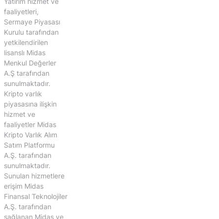
Yatırım hizmet ve
faaliyetleri,
Sermaye Piyasası
Kurulu tarafından
yetkilendirilen
lisanslı Midas
Menkul Değerler
A.Ş tarafından
sunulmaktadır.
Kripto varlık
piyasasına ilişkin
hizmet ve
faaliyetler Midas
Kripto Varlık Alım
Satım Platformu
A.Ş. tarafından
sunulmaktadır.
Sunulan hizmetlere
erişim Midas
Finansal Teknolojiler
A.Ş. tarafından
sağlanan Midas ve