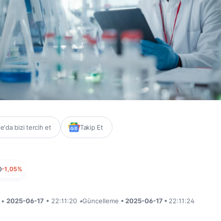
'da bizi tercih et
Takip Et
D
-1,05%
i •
2025-06-17
• 22:11:20
•
Güncelleme
• 2025-06-17 •
22:11:24