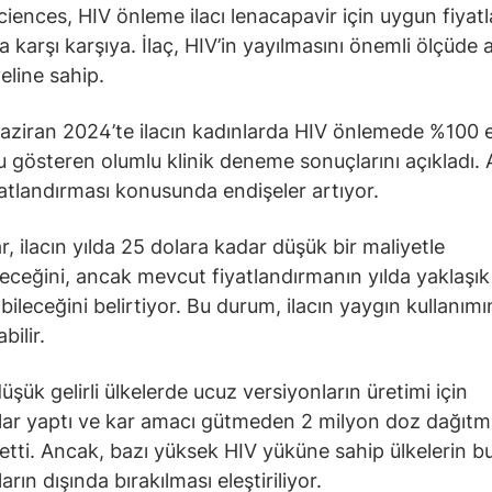
ciences, HIV önleme ilacı lenacapavir için uygun fiyat
la karşı karşıya. İlaç, HIV’in yayılmasını önemli ölçüde
eline sahip.
Haziran 2024’te ilacın kadınlarda HIV önlemede %100 et
 gösteren olumlu klinik deneme sonuçlarını açıkladı.
iyatlandırması konusunda endişeler artıyor.
, ilacın yılda 25 dolara kadar düşük bir maliyetle
ileceğini, ancak mevcut fiyatlandırmanın yılda yaklaşı
bileceğini belirtiyor. Bu durum, ilacın yaygın kullanımı
bilir.
üşük gelirli ülkelerde ucuz versiyonların üretimi için
ar yaptı ve kar amacı gütmeden 2 milyon doz dağıtm
etti. Ancak, bazı yüksek HIV yüküne sahip ülkelerin b
rın dışında bırakılması eleştiriliyor.