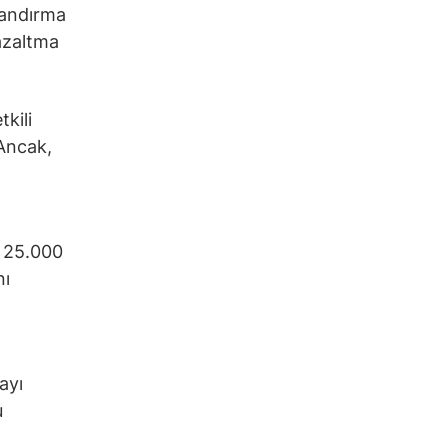
landırma
 azaltma
kili
 Ancak,
k 25.000
nı
ayı
u