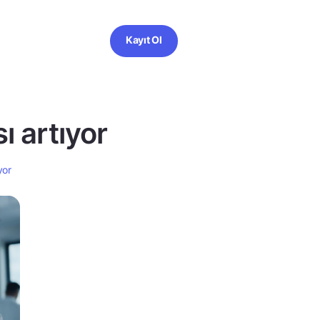
Kayıt Ol
sı artıyor
yor