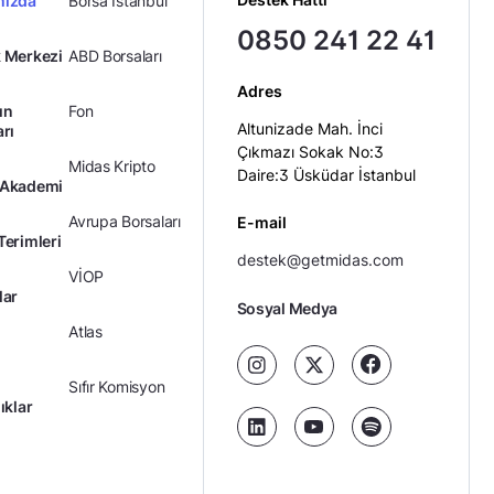
mızda
Borsa İstanbul
0850 241 22 41
 Merkezi
ABD Borsaları
Adres
ın
Fon
Altunizade Mah. İnci
arı
Çıkmazı Sokak No:3
Midas Kripto
Daire:3 Üsküdar İstanbul
 Akademi
Avrupa Borsaları
E-mail
Terimleri
destek@getmidas.com
VİOP
lar
Sosyal Medya
Atlas
Sıfır Komisyon
ıklar
Kredili Yatırım