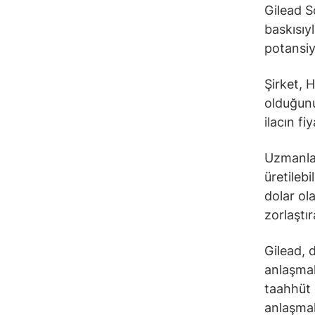
Gilead S
baskısıy
potansiy
Şirket, 
olduğunu
ilacın f
Uzmanlar
üretileb
dolar ola
zorlaştıra
Gilead, d
anlaşmal
taahhüt 
anlaşmala