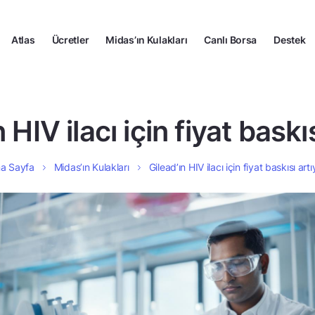
Atlas
Ücretler
Midas’ın Kulakları
Canlı Borsa
Destek
 HIV ilacı için fiyat baskı
a Sayfa
Midas’ın Kulakları
Gilead’ın HIV ilacı için fiyat baskısı artı