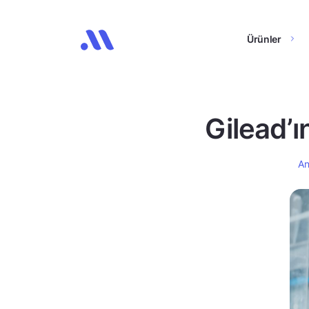
Ürünler
Gilead’ın
An