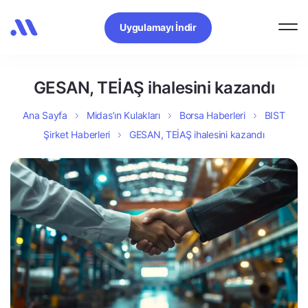
Uygulamayı İndir
GESAN, TEİAŞ ihalesini kazandı
Ana Sayfa
Midas’ın Kulakları
Borsa Haberleri
BIST
Şirket Haberleri
GESAN, TEİAŞ ihalesini kazandı