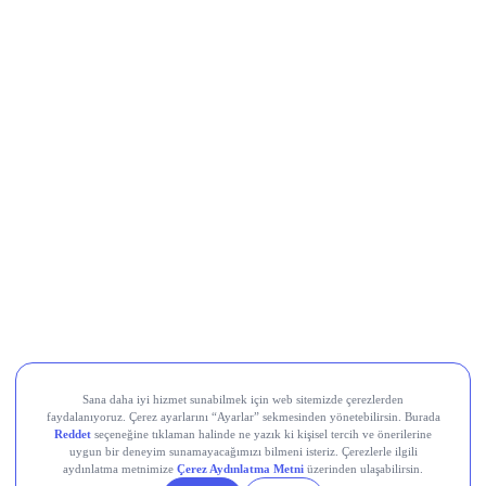
Al Sinyali Veren Hisseler
Koç Holding (KCHOL)
Odine Solutions (ODINE)
Ral Yatırım Holding (RALYH)
Europower Enerji ve Otomasyon (EUPWR)
Kardemir Karabük Demir Çelik Sanayi ve Ticaret (KRDMD)
Aksa Akrilik Kimya Sanayii (AKSA)
Teknik Analiz Nedir?