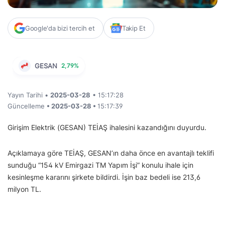
Google'da bizi tercih et
Takip Et
GESAN
2,79%
Yayın Tarihi •
2025-03-28
• 15:17:28
Güncelleme
• 2025-03-28 •
15:17:39
Girişim Elektrik (GESAN) TEİAŞ ihalesini kazandığını duyurdu.
Açıklamaya göre TEİAŞ, GESAN’ın daha önce en avantajlı teklifi
sunduğu “154 kV Emirgazi TM Yapım İşi” konulu ihale için
kesinleşme kararını şirkete bildirdi. İşin baz bedeli ise 213,6
milyon TL.