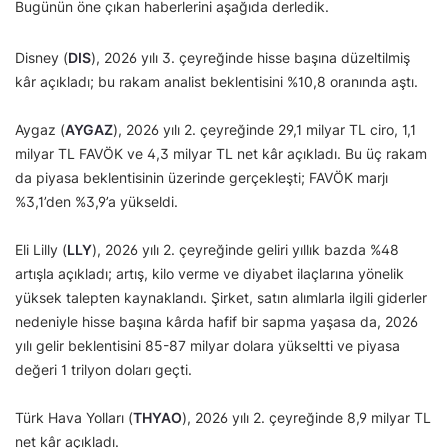
Bugünün öne çıkan haberlerini aşağıda derledik.
Disney (
DIS
), 2026 yılı 3. çeyreğinde hisse başına düzeltilmiş
kâr açıkladı; bu rakam analist beklentisini %10,8 oranında aştı.
Aygaz (
AYGAZ
), 2026 yılı 2. çeyreğinde 29,1 milyar TL ciro, 1,1
milyar TL FAVÖK ve 4,3 milyar TL net kâr açıkladı. Bu üç rakam
da piyasa beklentisinin üzerinde gerçekleşti; FAVÖK marjı
%3,1’den %3,9’a yükseldi.
Eli Lilly (
LLY
), 2026 yılı 2. çeyreğinde geliri yıllık bazda %48
artışla açıkladı; artış, kilo verme ve diyabet ilaçlarına yönelik
yüksek talepten kaynaklandı. Şirket, satın alımlarla ilgili giderler
nedeniyle hisse başına kârda hafif bir sapma yaşasa da, 2026
yılı gelir beklentisini 85-87 milyar dolara yükseltti ve piyasa
değeri 1 trilyon doları geçti.
Türk Hava Yolları (
THYAO
), 2026 yılı 2. çeyreğinde 8,9 milyar TL
net kâr açıkladı.