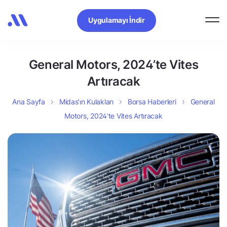
Uygulamayı İndir
General Motors, 2024’te Vites
Artıracak
Ana Sayfa
Midas’ın Kulakları
Borsa Haberleri
General
Motors, 2024’te Vites Artıracak