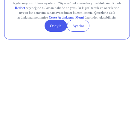
bekleniyordu, bugün gelecek gerçekleşen rakamlar bu
beklentiyle karşılaştırılacak.
Devr-i Alem: Dünyada Neler Oluyor?
Trump yönetimi yaklaşık 100 milyar dolarlık tarife iadesini
ödeme sürecine gönderdi.
Avro Bölgesi’nde bileşik PMI temmuzda 8 ayın en yüksek
seviyesine ulaştı.
Küresel nükleer enerji yatırımlarında hedef yıllık 250 milyar
dolar.
Çin, ABD’ye yönelik yeni düzenlemelerini açıkladı.
AB, dondurulan Rus varlıklarının gelirinden Ukrayna’ya 1,4
milyar avro aktaracak.
Memleketten Sesler: Türkiye’de Neler
Oluyor?