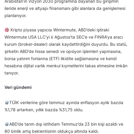
Arabistan’ın Vizyon 2030 programına dayanan bu girişimin
ileride enerji ve altyapı finansmanı gibi alanlara da genişlemesi
planlanıyor.
Kripto piyasa yapıcısı Wintermute, ABD’deki iştiraki
Wintermute USA LLC’yi 6 Ağustos’ta SEC’e ve FINRA’ya aracı
kurum (broker-dealer) olarak kaydettirdiğini duyurdu. Bu statü,
şirketin ABD’de hisse senedi ve opsiyon işlemleri yapmasına,
borsa yatırım fonlarına (ETF) likidite sağlamasına ve kendi
hesabına dijital varlık menkul kıymetlerini takas etmesine imkân
tanıyor.
Veri gündemi
TÜİK verilerine göre temmuz ayında enflasyon aylık bazda
%1,78 artarken, yıllık bazda %31,75 oldu.
ABD’de tarım dışı istihdam Temmuz’da 23 bin kişi azaldı ve
80 binlik artış beklentisinin oldukça altında kaldı.