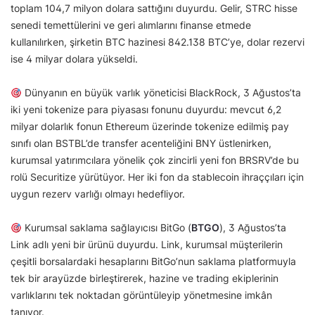
toplam 104,7 milyon dolara sattığını duyurdu. Gelir, STRC hisse
senedi temettülerini ve geri alımlarını finanse etmede
kullanılırken, şirketin BTC hazinesi 842.138 BTC’ye, dolar rezervi
ise 4 milyar dolara yükseldi.
Dünyanın en büyük varlık yöneticisi BlackRock, 3 Ağustos’ta
iki yeni tokenize para piyasası fonunu duyurdu: mevcut 6,2
milyar dolarlık fonun Ethereum üzerinde tokenize edilmiş pay
sınıfı olan BSTBL’de transfer acenteliğini BNY üstlenirken,
kurumsal yatırımcılara yönelik çok zincirli yeni fon BRSRV’de bu
rolü Securitize yürütüyor. Her iki fon da stablecoin ihraççıları için
uygun rezerv varlığı olmayı hedefliyor.
Kurumsal saklama sağlayıcısı BitGo (
BTGO
), 3 Ağustos’ta
Link adlı yeni bir ürünü duyurdu. Link, kurumsal müşterilerin
çeşitli borsalardaki hesaplarını BitGo’nun saklama platformuyla
tek bir arayüzde birleştirerek, hazine ve trading ekiplerinin
varlıklarını tek noktadan görüntüleyip yönetmesine imkân
tanıyor.