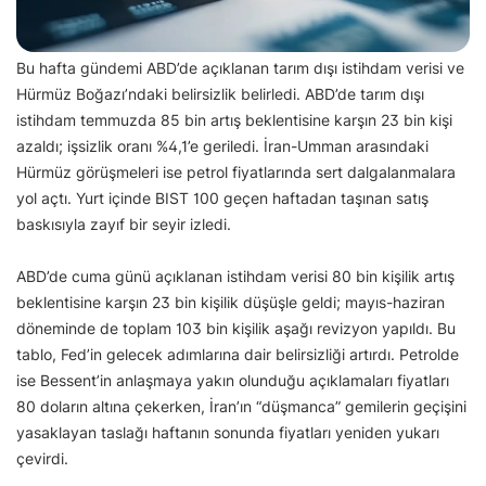
Bu hafta gündemi ABD’de açıklanan tarım dışı istihdam verisi ve
Hürmüz Boğazı’ndaki belirsizlik belirledi. ABD’de tarım dışı
istihdam temmuzda 85 bin artış beklentisine karşın 23 bin kişi
azaldı; işsizlik oranı %4,1’e geriledi. İran-Umman arasındaki
Hürmüz görüşmeleri ise petrol fiyatlarında sert dalgalanmalara
yol açtı. Yurt içinde BIST 100 geçen haftadan taşınan satış
baskısıyla zayıf bir seyir izledi.
ABD’de cuma günü açıklanan istihdam verisi 80 bin kişilik artış
beklentisine karşın 23 bin kişilik düşüşle geldi; mayıs-haziran
döneminde de toplam 103 bin kişilik aşağı revizyon yapıldı. Bu
tablo, Fed’in gelecek adımlarına dair belirsizliği artırdı. Petrolde
ise Bessent’in anlaşmaya yakın olunduğu açıklamaları fiyatları
80 doların altına çekerken, İran’ın “düşmanca” gemilerin geçişini
yasaklayan taslağı haftanın sonunda fiyatları yeniden yukarı
çevirdi.