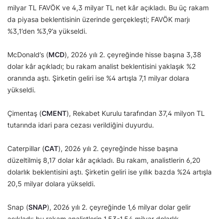
milyar TL FAVÖK ve 4,3 milyar TL net kâr açıkladı. Bu üç rakam
da piyasa beklentisinin üzerinde gerçekleşti; FAVÖK marjı
%3,1’den %3,9’a yükseldi.
McDonald’s (
MCD
), 2026 yılı 2. çeyreğinde hisse başına 3,38
dolar kâr açıkladı; bu rakam analist beklentisini yaklaşık %2
oranında aştı. Şirketin geliri ise %4 artışla 7,1 milyar dolara
yükseldi.
Çimentaş (
CMENT
), Rekabet Kurulu tarafından 37,4 milyon TL
tutarında idari para cezası verildiğini duyurdu.
Caterpillar (
CAT
), 2026 yılı 2. çeyreğinde hisse başına
düzeltilmiş 8,17 dolar kâr açıkladı. Bu rakam, analistlerin 6,20
dolarlık beklentisini aştı. Şirketin geliri ise yıllık bazda %24 artışla
20,5 milyar dolara yükseldi.
Snap (
SNAP
), 2026 yılı 2. çeyreğinde 1,6 milyar dolar gelir
açıkladı; bu rakam analistlerin 1,53-1,54 milyar dolarlık