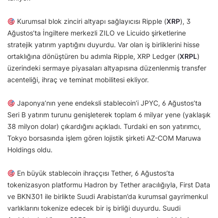
Kurumsal blok zinciri altyapı sağlayıcısı Ripple (
XRP
), 3
Ağustos’ta İngiltere merkezli ZILO ve Licuido şirketlerine
stratejik yatırım yaptığını duyurdu. Var olan iş birliklerini hisse
ortaklığına dönüştüren bu adımla Ripple, XRP Ledger (
XRPL
)
üzerindeki sermaye piyasaları altyapısına düzenlenmiş transfer
acenteliği, ihraç ve teminat mobilitesi ekliyor.
Japonya’nın yene endeksli stablecoin’i JPYC, 6 Ağustos’ta
Seri B yatırım turunu genişleterek toplam 6 milyar yene (yaklaşık
38 milyon dolar) çıkardığını açıkladı. Turdaki en son yatırımcı,
Tokyo borsasında işlem gören lojistik şirketi AZ-COM Maruwa
Holdings oldu.
En büyük stablecoin ihraççısı Tether, 6 Ağustos’ta
tokenizasyon platformu Hadron by Tether aracılığıyla, First Data
ve BKN301 ile birlikte Suudi Arabistan’da kurumsal gayrimenkul
varlıklarını tokenize edecek bir iş birliği duyurdu. Suudi