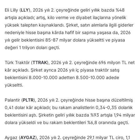
Eli Lilly (
LLY
), 2026 yılı 2. çeyreğinde geliri yıllık bazda %48
artışla açıkladı; artış, kilo verme ve diyabet ilaçlarına yönelik
yüksek talepten kaynaklandı. Şirket, satın alımlarla ilgili giderler
nedeniyle hisse başına kârda hafif bir sapma yaşasa da, 2026
yılı gelir beklentisini 85-87 milyar dolara yükseltti ve piyasa
değeri 1 trilyon doları geçti.
Türk Traktör (
TTRAK
), 2026 yılı 2. çeyreğinde 696 milyon TL net
kâr açıkladı. Şirket ayrıca 2026 yılı iç piyasa traktör satış
beklentisini 8.000-10.000 adetten 8.500-10.000 adede
yükseltti.
Palantir (
PLTR
), 2026 yılı 2. çeyreğinde hisse başına düzeltilmiş
0,41 dolar kâr açıkladı; bu rakam analistlerin 0,34-0,35 dolarlık
beklentisini aştı. Şirketin geliri yıllık bazda %93 artışla 1,94 milyar
dolara yükseldi ve bu rakam beklentileri %6,8 oranında geçti.
Aygaz (
AYGAZ
), 2026 yılı 2. çeyreğinde 29,1 milyar TL ciro, 1,1