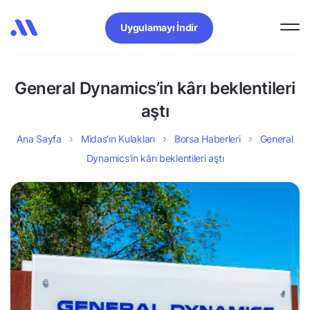
Uygulamayı İndir
General Dynamics’in kârı beklentileri
aştı
Ana Sayfa
Midas’ın Kulakları
Borsa Haberleri
General
Dynamics’in kârı beklentileri aştı