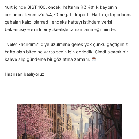
Yurt içinde BIST 100, önceki haftanın %3,48’lik kaybının
ardından Temmuz’u %4,70 negatif kapattı. Hafta içi toparlanma
çabaları kalıcı olamadı; endeks haftayı istihdam verisi
beklentisiyle sınırlı bir yükselişle tamamlama eğiliminde.
“Neler kaçırdım?” diye üzülmene gerek yok çünkü geçtiğimiz
hafta olan biten ne varsa senin için derledik. Şimdi sıcacık bir
kahve alıp gündeme bir göz atma zamanı.
Hazırsan başlıyoruz!