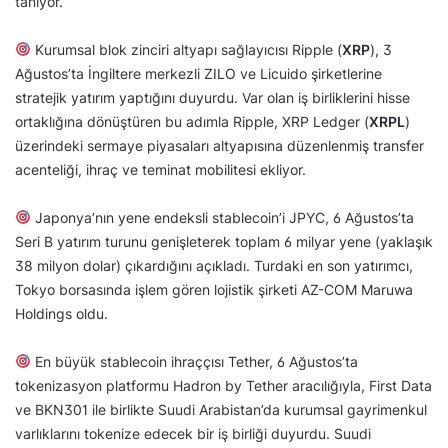
tanıyor.
Kurumsal blok zinciri altyapı sağlayıcısı Ripple (
XRP
), 3
Ağustos’ta İngiltere merkezli ZILO ve Licuido şirketlerine
stratejik yatırım yaptığını duyurdu. Var olan iş birliklerini hisse
ortaklığına dönüştüren bu adımla Ripple, XRP Ledger (
XRPL
)
üzerindeki sermaye piyasaları altyapısına düzenlenmiş transfer
acenteliği, ihraç ve teminat mobilitesi ekliyor.
Japonya’nın yene endeksli stablecoin’i JPYC, 6 Ağustos’ta
Seri B yatırım turunu genişleterek toplam 6 milyar yene (yaklaşık
38 milyon dolar) çıkardığını açıkladı. Turdaki en son yatırımcı,
Tokyo borsasında işlem gören lojistik şirketi AZ-COM Maruwa
Holdings oldu.
En büyük stablecoin ihraççısı Tether, 6 Ağustos’ta
tokenizasyon platformu Hadron by Tether aracılığıyla, First Data
ve BKN301 ile birlikte Suudi Arabistan’da kurumsal gayrimenkul
varlıklarını tokenize edecek bir iş birliği duyurdu. Suudi