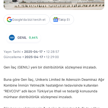
Google'da bizi tercih et
Takip Et
GENIL
0,64%
Yayın Tarihi •
2025-04-17
• 12:28:57
Güncelleme
• 2025-04-17 •
12:29:00
Gen İlaç (GENIL) yeni bir distribütörlük sözleşmesi imzaladı.
Buna göre Gen İlaç, Unikeris Limited ile Adenozin Deaminaz Ağır
Kombine İmmün Yetmezlik hastalığının tedavisinde kullanılan
“REVCOVI” adlı ilacın Türkiye’ye ithali ve tedariği konusunda
münhasır distribütörlük sözleşmesi imzaladı.