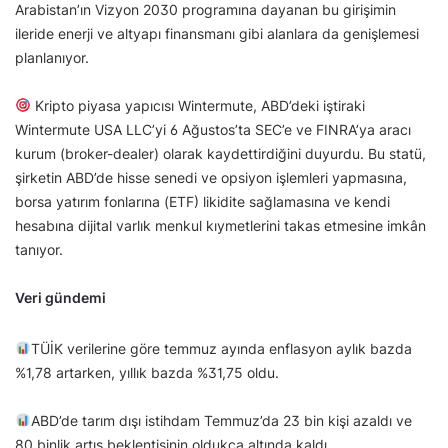
Arabistan’ın Vizyon 2030 programına dayanan bu girişimin
ileride enerji ve altyapı finansmanı gibi alanlara da genişlemesi
planlanıyor.
Kripto piyasa yapıcısı Wintermute, ABD’deki iştiraki
Wintermute USA LLC’yi 6 Ağustos’ta SEC’e ve FINRA’ya aracı
kurum (broker-dealer) olarak kaydettirdiğini duyurdu. Bu statü,
şirketin ABD’de hisse senedi ve opsiyon işlemleri yapmasına,
borsa yatırım fonlarına (ETF) likidite sağlamasına ve kendi
hesabına dijital varlık menkul kıymetlerini takas etmesine imkân
tanıyor.
Veri gündemi
TÜİK verilerine göre temmuz ayında enflasyon aylık bazda
%1,78 artarken, yıllık bazda %31,75 oldu.
ABD’de tarım dışı istihdam Temmuz’da 23 bin kişi azaldı ve
80 binlik artış beklentisinin oldukça altında kaldı.