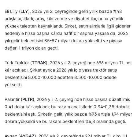
Eli Lilly (
LLY
), 2026 yılı 2. çeyreğinde geliri yıllık bazda %48
artışla açıkladı; artış, kilo verme ve diyabet ilaçlarına yönelik
yüksek talepten kaynaklandı. Şirket, satın alımlarla ilgili giderler
nedeniyle hisse başına kârda hafif bir sapma yaşasa da, 2026
yılı gelir beklentisini 85-87 milyar dolara yükseltti ve piyasa
değeri 1 trilyon doları geçti.
Türk Traktör (
TTRAK
), 2026 yılı 2. çeyreğinde 696 milyon TL net
kâr açıkladı. Şirket ayrıca 2026 yılı iç piyasa traktör satış
beklentisini 8.000-10.000 adetten 8.500-10.000 adede
yükseltti.
Palantir (
PLTR
), 2026 yılı 2. çeyreğinde hisse başına düzeltilmiş
0,41 dolar kâr açıkladı; bu rakam analistlerin 0,34-0,35 dolarlık
beklentisini aştı. Şirketin geliri yıllık bazda %93 artışla 1,94 milyar
dolara yükseldi ve bu rakam beklentileri %6,8 oranında geçti.
Aygaz (
AYGAZ
), 2026 yılı 2. çeyreğinde 29,1 milyar TL ciro, 1,1