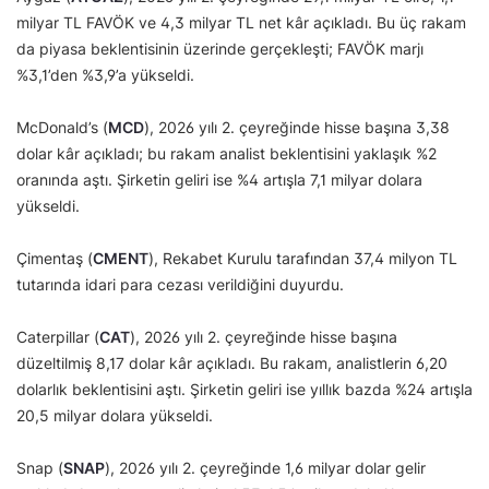
milyar TL FAVÖK ve 4,3 milyar TL net kâr açıkladı. Bu üç rakam
da piyasa beklentisinin üzerinde gerçekleşti; FAVÖK marjı
%3,1’den %3,9’a yükseldi.
McDonald’s (
MCD
), 2026 yılı 2. çeyreğinde hisse başına 3,38
dolar kâr açıkladı; bu rakam analist beklentisini yaklaşık %2
oranında aştı. Şirketin geliri ise %4 artışla 7,1 milyar dolara
yükseldi.
Çimentaş (
CMENT
), Rekabet Kurulu tarafından 37,4 milyon TL
tutarında idari para cezası verildiğini duyurdu.
Caterpillar (
CAT
), 2026 yılı 2. çeyreğinde hisse başına
düzeltilmiş 8,17 dolar kâr açıkladı. Bu rakam, analistlerin 6,20
dolarlık beklentisini aştı. Şirketin geliri ise yıllık bazda %24 artışla
20,5 milyar dolara yükseldi.
Snap (
SNAP
), 2026 yılı 2. çeyreğinde 1,6 milyar dolar gelir