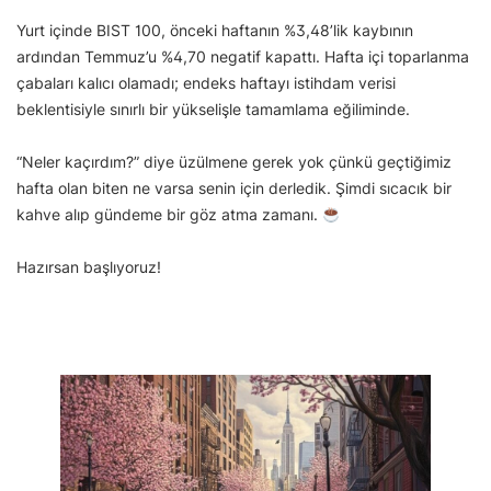
Yurt içinde BIST 100, önceki haftanın %3,48’lik kaybının
ardından Temmuz’u %4,70 negatif kapattı. Hafta içi toparlanma
çabaları kalıcı olamadı; endeks haftayı istihdam verisi
beklentisiyle sınırlı bir yükselişle tamamlama eğiliminde.
“Neler kaçırdım?” diye üzülmene gerek yok çünkü geçtiğimiz
hafta olan biten ne varsa senin için derledik. Şimdi sıcacık bir
kahve alıp gündeme bir göz atma zamanı.
Hazırsan başlıyoruz!