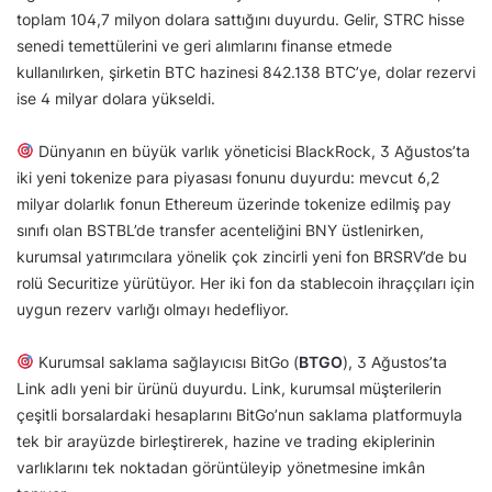
toplam 104,7 milyon dolara sattığını duyurdu. Gelir, STRC hisse
senedi temettülerini ve geri alımlarını finanse etmede
kullanılırken, şirketin BTC hazinesi 842.138 BTC’ye, dolar rezervi
ise 4 milyar dolara yükseldi.
Dünyanın en büyük varlık yöneticisi BlackRock, 3 Ağustos’ta
iki yeni tokenize para piyasası fonunu duyurdu: mevcut 6,2
milyar dolarlık fonun Ethereum üzerinde tokenize edilmiş pay
sınıfı olan BSTBL’de transfer acenteliğini BNY üstlenirken,
kurumsal yatırımcılara yönelik çok zincirli yeni fon BRSRV’de bu
rolü Securitize yürütüyor. Her iki fon da stablecoin ihraççıları için
uygun rezerv varlığı olmayı hedefliyor.
Kurumsal saklama sağlayıcısı BitGo (
BTGO
), 3 Ağustos’ta
Link adlı yeni bir ürünü duyurdu. Link, kurumsal müşterilerin
çeşitli borsalardaki hesaplarını BitGo’nun saklama platformuyla
tek bir arayüzde birleştirerek, hazine ve trading ekiplerinin
varlıklarını tek noktadan görüntüleyip yönetmesine imkân