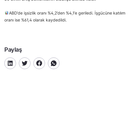
ABD’de işsizlik oranı %4,2’den %4,1’e geriledi. İşgücüne katılım
oranı ise %61,4 olarak kaydedildi.
Paylaş