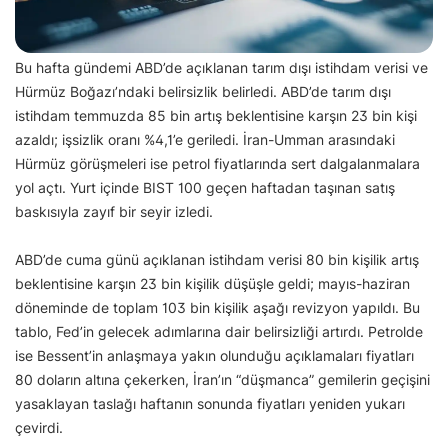
Bu hafta gündemi ABD’de açıklanan tarım dışı istihdam verisi ve
Hürmüz Boğazı’ndaki belirsizlik belirledi. ABD’de tarım dışı
istihdam temmuzda 85 bin artış beklentisine karşın 23 bin kişi
azaldı; işsizlik oranı %4,1’e geriledi. İran-Umman arasındaki
Hürmüz görüşmeleri ise petrol fiyatlarında sert dalgalanmalara
yol açtı. Yurt içinde BIST 100 geçen haftadan taşınan satış
baskısıyla zayıf bir seyir izledi.
ABD’de cuma günü açıklanan istihdam verisi 80 bin kişilik artış
beklentisine karşın 23 bin kişilik düşüşle geldi; mayıs-haziran
döneminde de toplam 103 bin kişilik aşağı revizyon yapıldı. Bu
tablo, Fed’in gelecek adımlarına dair belirsizliği artırdı. Petrolde
ise Bessent’in anlaşmaya yakın olunduğu açıklamaları fiyatları
80 doların altına çekerken, İran’ın “düşmanca” gemilerin geçişini
yasaklayan taslağı haftanın sonunda fiyatları yeniden yukarı
çevirdi.