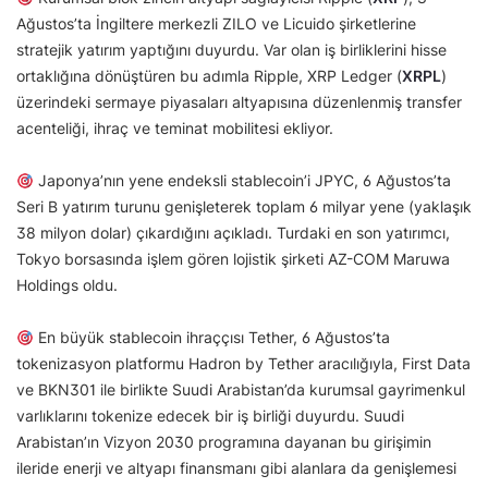
Ağustos’ta İngiltere merkezli ZILO ve Licuido şirketlerine
stratejik yatırım yaptığını duyurdu. Var olan iş birliklerini hisse
ortaklığına dönüştüren bu adımla Ripple, XRP Ledger (
XRPL
)
üzerindeki sermaye piyasaları altyapısına düzenlenmiş transfer
acenteliği, ihraç ve teminat mobilitesi ekliyor.
Japonya’nın yene endeksli stablecoin’i JPYC, 6 Ağustos’ta
Seri B yatırım turunu genişleterek toplam 6 milyar yene (yaklaşık
38 milyon dolar) çıkardığını açıkladı. Turdaki en son yatırımcı,
Tokyo borsasında işlem gören lojistik şirketi AZ-COM Maruwa
Holdings oldu.
En büyük stablecoin ihraççısı Tether, 6 Ağustos’ta
tokenizasyon platformu Hadron by Tether aracılığıyla, First Data
ve BKN301 ile birlikte Suudi Arabistan’da kurumsal gayrimenkul
varlıklarını tokenize edecek bir iş birliği duyurdu. Suudi
Arabistan’ın Vizyon 2030 programına dayanan bu girişimin
ileride enerji ve altyapı finansmanı gibi alanlara da genişlemesi