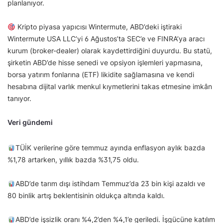
planlanıyor.
Kripto piyasa yapıcısı Wintermute, ABD’deki iştiraki
Wintermute USA LLC’yi 6 Ağustos’ta SEC’e ve FINRA’ya aracı
kurum (broker-dealer) olarak kaydettirdiğini duyurdu. Bu statü,
şirketin ABD’de hisse senedi ve opsiyon işlemleri yapmasına,
borsa yatırım fonlarına (ETF) likidite sağlamasına ve kendi
hesabına dijital varlık menkul kıymetlerini takas etmesine imkân
tanıyor.
Veri gündemi
TÜİK verilerine göre temmuz ayında enflasyon aylık bazda
%1,78 artarken, yıllık bazda %31,75 oldu.
ABD’de tarım dışı istihdam Temmuz’da 23 bin kişi azaldı ve
80 binlik artış beklentisinin oldukça altında kaldı.
ABD’de işsizlik oranı %4,2’den %4,1’e geriledi. İşgücüne katılım