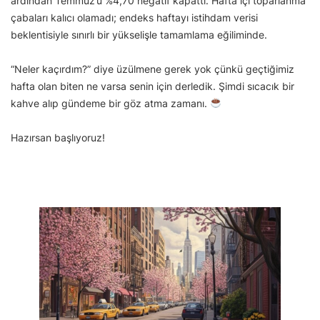
ardından Temmuz’u %4,70 negatif kapattı. Hafta içi toparlanma
çabaları kalıcı olamadı; endeks haftayı istihdam verisi
beklentisiyle sınırlı bir yükselişle tamamlama eğiliminde.
“Neler kaçırdım?” diye üzülmene gerek yok çünkü geçtiğimiz
hafta olan biten ne varsa senin için derledik. Şimdi sıcacık bir
kahve alıp gündeme bir göz atma zamanı.
Hazırsan başlıyoruz!