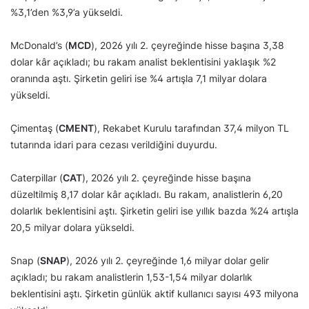
%3,1’den %3,9’a yükseldi.
McDonald’s (
MCD
), 2026 yılı 2. çeyreğinde hisse başına 3,38
dolar kâr açıkladı; bu rakam analist beklentisini yaklaşık %2
oranında aştı. Şirketin geliri ise %4 artışla 7,1 milyar dolara
yükseldi.
Çimentaş (
CMENT
), Rekabet Kurulu tarafından 37,4 milyon TL
tutarında idari para cezası verildiğini duyurdu.
Caterpillar (
CAT
), 2026 yılı 2. çeyreğinde hisse başına
düzeltilmiş 8,17 dolar kâr açıkladı. Bu rakam, analistlerin 6,20
dolarlık beklentisini aştı. Şirketin geliri ise yıllık bazda %24 artışla
20,5 milyar dolara yükseldi.
Snap (
SNAP
), 2026 yılı 2. çeyreğinde 1,6 milyar dolar gelir
açıkladı; bu rakam analistlerin 1,53-1,54 milyar dolarlık
beklentisini aştı. Şirketin günlük aktif kullanıcı sayısı 493 milyona