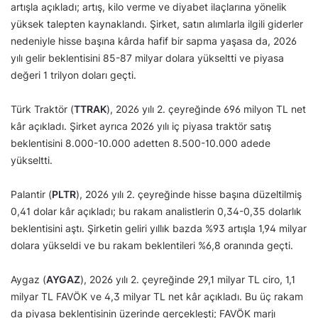
artışla açıkladı; artış, kilo verme ve diyabet ilaçlarına yönelik
yüksek talepten kaynaklandı. Şirket, satın alımlarla ilgili giderler
nedeniyle hisse başına kârda hafif bir sapma yaşasa da, 2026
yılı gelir beklentisini 85-87 milyar dolara yükseltti ve piyasa
değeri 1 trilyon doları geçti.
Türk Traktör (
TTRAK
), 2026 yılı 2. çeyreğinde 696 milyon TL net
kâr açıkladı. Şirket ayrıca 2026 yılı iç piyasa traktör satış
beklentisini 8.000-10.000 adetten 8.500-10.000 adede
yükseltti.
Palantir (
PLTR
), 2026 yılı 2. çeyreğinde hisse başına düzeltilmiş
0,41 dolar kâr açıkladı; bu rakam analistlerin 0,34-0,35 dolarlık
beklentisini aştı. Şirketin geliri yıllık bazda %93 artışla 1,94 milyar
dolara yükseldi ve bu rakam beklentileri %6,8 oranında geçti.
Aygaz (
AYGAZ
), 2026 yılı 2. çeyreğinde 29,1 milyar TL ciro, 1,1
milyar TL FAVÖK ve 4,3 milyar TL net kâr açıkladı. Bu üç rakam
da piyasa beklentisinin üzerinde gerçekleşti; FAVÖK marjı