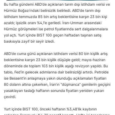
Bu hafta gündemi ABD’de açıklanan tarım dışı istihdam verisi ve
Hürmüz Boğazı’ndaki belirsizlik belirledi. ABD’de tarım dışı
istihdam temmuzda 85 bin artış beklentisine karşın 23 bin kişi
azaldı; işsizlik oranı %4,1’e geriledi. İran-Umman arasındaki
Hürmüz görüşmeleri ise petrol fiyatlarında sert dalgalanmalara
yol açtı. Yurt içinde BIST 100 geçen haftadan taşınan satış
baskısıyla zayıf bir seyir izledi.
ABD’de cuma günü açıklanan istihdam verisi 80 bin kişilik artış
beklentisine karşın 23 bin kişilik düşüşle geldi; mayıs-haziran
döneminde de toplam 103 bin kişilik aşağı revizyon yapıldı. Bu
tablo, Fed’in gelecek adımlarına dair belirsizliği artırdı. Petrolde
ise Bessent’in anlaşmaya yakın olunduğu açıklamaları fiyatları
80 doların altına çekerken, İran’ın “düşmanca” gemilerin geçişini
yasaklayan taslağı haftanın sonunda fiyatları yeniden yukarı
çevirdi.
Yurt içinde BIST 100, önceki haftanın %3,48’lik kaybının