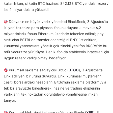
kullanılırken, şirketin BTC hazinesi 842.138 BTC’ye, dolar rezervi
ise 4 milyar dolara yükseldi.
Dünyanın en büyük varlık yöneticisi BlackRock, 3 Ağustos’ta
iki yeni tokenize para piyasası fonunu duyurdu: mevcut 6,2
milyar dolarlık fonun Ethereum üzerinde tokenize edilmiş pay
sınıfı olan BSTBL’de transfer acenteliğini BNY üstlenirken,
kurumsal yatırımcılara yönelik çok zincirli yeni fon BRSRV’de bu
rolü Securitize yürütüyor. Her iki fon da stablecoin ihraççıları için
uygun rezerv varlığı olmayı hedefliyor.
Kurumsal saklama sağlayıcısı BitGo (
BTGO
), 3 Ağustos’ta
Link adlı yeni bir ürünü duyurdu. Link, kurumsal müşterilerin
çeşitli borsalardaki hesaplarını BitGo’nun saklama platformuyla
tek bir arayüzde birleştirerek, hazine ve trading ekiplerinin
varlıklarını tek noktadan görüntüleyip yönetmesine imkân
tanıyor.
Kurumsal blok zinciri altyapı sağlayıcısı Ripple (
XRP
), 3