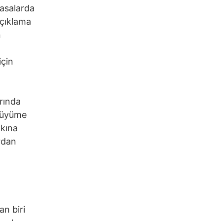
yasalarda
açıklama
n
için
arında
 büyüme
kkına
rdan
an biri