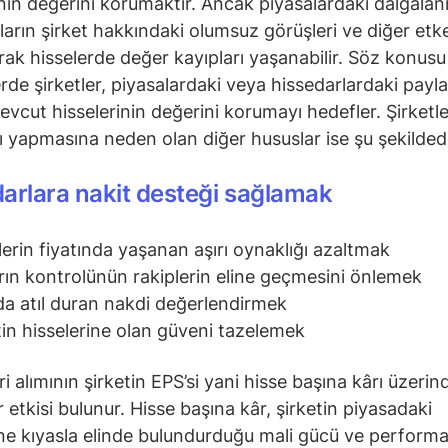
inin değerini korumaktır. Ancak piyasalardaki dalgalan
ıların şirket hakkındaki olumsuz görüşleri ve diğer etk
arak hisselerde değer kayıpları yaşanabilir. Söz konusu
de şirketler, piyasalardaki veya hissedarlardaki paylar
evcut hisselerinin değerini korumayı hedefler. Şirketle
mı yapmasına neden olan diğer hususlar ise şu şekildedi
arlara nakit desteği sağlamak
lerin fiyatında yaşanan aşırı oynaklığı azaltmak
rın kontrolünün rakiplerin eline geçmesini önlemek
a atıl duran nakdi değerlendirmek
tin hisselerine olan güveni tazelemek
ri alımının şirketin EPS’si yani hisse başına kârı üzeri
 etkisi bulunur. Hisse başına kâr, şirketin piyasadaki
ine kıyasla elinde bulundurduğu mali gücü ve performa