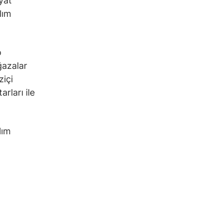
yat
lım
o
ğazalar
ziçi
arları ile
lım