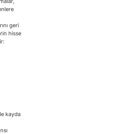
malar,
enlere
ını geri
rin hisse
r:
nde kayda
nsı