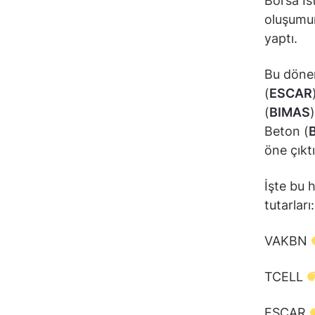
Borsa İst
oluşumun
yaptı.
Bu döne
(
ESCAR
(
BIMAS
Beton (
öne çıktı
İşte bu h
tutarları:
VAKBN
TCELL
ESCAR