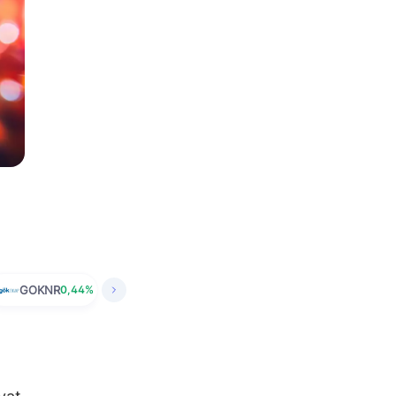
GOKNR
0,44%