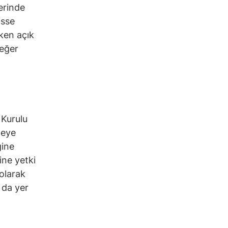
lerinde
isse
ken açık
değer
 Kurulu
meye
ğine
ğine yetki
 olarak
 da yer