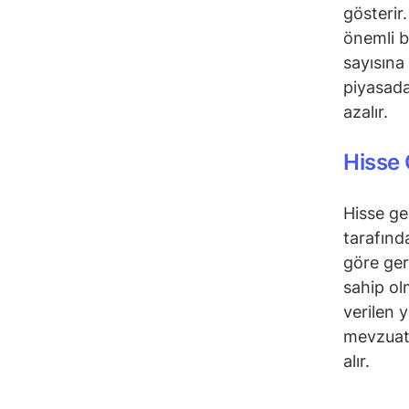
gösterir
önemli b
sayısına
piyasada
azalır.
Hisse 
Hisse ge
tarafın
göre ger
sahip olm
verilen 
mevzuatt
alır.