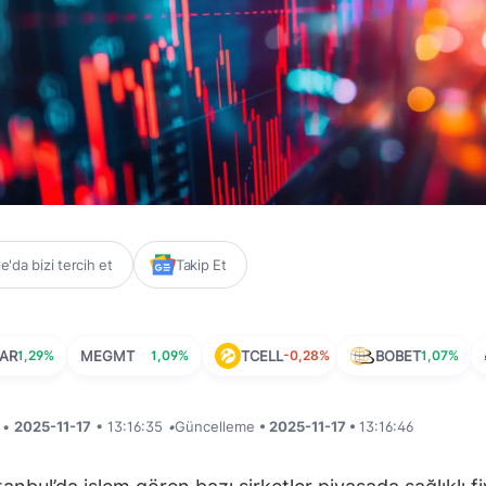
'da bizi tercih et
Takip Et
AR
1,29%
MEGMT
1,09%
TCELL
-0,28%
BOBET
1,07%
i •
2025-11-17
• 13:16:35
•
Güncelleme
• 2025-11-17 •
13:16:46