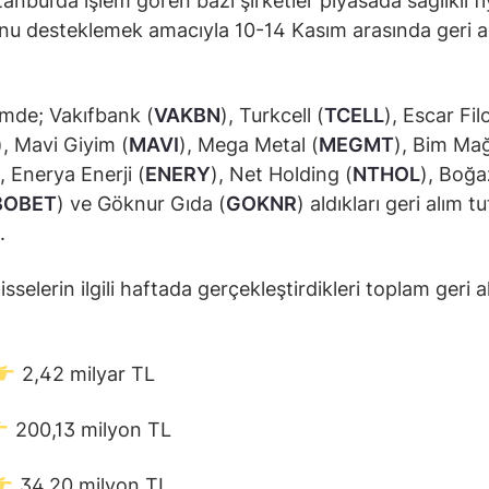
anbul’da işlem gören bazı şirketler piyasada sağlıklı fi
u desteklemek amacıyla 10-14 Kasım arasında geri a
mde; Vakıfbank (
VAKBN
), Turkcell (
TCELL
), Escar Fil
), Mavi Giyim (
MAVI
), Mega Metal (
MEGMT
), Bim Ma
), Enerya Enerji (
ENERY
), Net Holding (
NTHOL
), Boğa
BOBET
) ve Göknur Gıda (
GOKNR
) aldıkları geri alım tut
.
isselerin ilgili haftada gerçekleştirdikleri toplam geri a
2,42 milyar TL
200,13 milyon TL
34,20 milyon TL