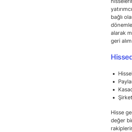
hisseler
yatırımc
bağlı ol
dönemler
alarak m
geri alı
Hissed
Hisse
Payla
Kasad
Şirke
Hisse ge
değer bir
rakipler