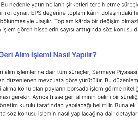
. Bu nedenle yatırımcıların şirketleri tercih etme süreç
ir rol oynar. EPS değerine toplam kârın dolaşımdaki h
 bölünmesiyle ulaşılır. Toplam kârda bir değişim olmaz
 işlem gören hisselerin sayısı arttığında söz konusu 
Geri Alım İşlemi Nasıl Yapılır?
ri alım işlemlerine dair tüm süreçler, Sermaye Piyasası
dan düzenlenen mevzuata göre yürütülür. Bu düzenle
i alıma konu olan payların borsada işlem görme niteli
ası gerekir. Ayrıca hisse geri alımının belirli bir süreli
yönetim kurulu tarafından yapılacağı belirtilir. Buna ek
a söz konusu işlemin nasıl yapılacağına dair detaylar