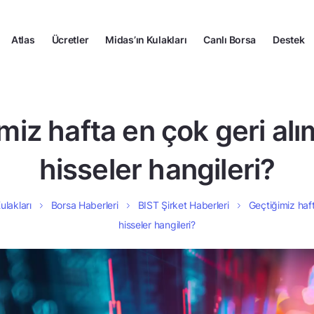
Atlas
Ücretler
Midas’ın Kulakları
Canlı Borsa
Destek
miz hafta en çok geri al
hisseler hangileri?
ulakları
Borsa Haberleri
BIST Şirket Haberleri
Geçtiğimiz haf
hisseler hangileri?