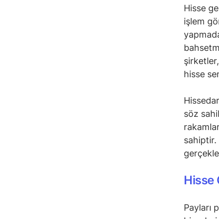
Hisse ger
işlem gö
yapmadan
bahsetme
şirketle
hisse se
Hissedar
söz sahi
rakamlar
sahiptir
gerçekleşt
Hisse 
Payları 