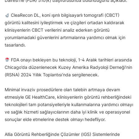
Dairesi’ne (FDA) 510(k) başvurusunda bulunduğunu açıkladı.
CleaRecon DL, koni ışınlı bilgisayarlı tomografi (CBCT)
görüntü kalitesini iyileştirmek ve çizgileri ortadan kaldırarak
klinisyenlerin CBCT verilerini analiz ederken görüntü
yorumlamadaki güvenlerini artırmalarına yardımcı olmak için
tasarlandı.
FDA onayı bekleyen bu teknoloji, 1-4 Aralık tarihleri arasında
Chicago’da düzenlenecek Kuzey Amerika Radyoloji Derneği’nin
(RSNA) 2024 Yıllık Toplantısı’nda sergilenecek.
Minimal invaziv prosedürlere olan talebin artmaya devam
etmesiyle GE HealthCare, klinisyenlerin görüntü rehberliğindeki
teknolojileri tam potansiyelleriyle kullanmalarına yardımcı olmayı
ve sağlık hizmeti sağlayıcılarının daha iyi klinik ve operasyonel
sonuçlar elde etmelerine destek olmayı hedefliyor.
Allia Görüntü Rehberliğinde Çözümler (IGS) Sistemlerinde