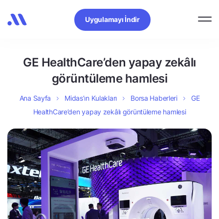
Uygulamayı İndir
GE HealthCare’den yapay zekâlı
görüntüleme hamlesi
Ana Sayfa
Midas’ın Kulakları
Borsa Haberleri
GE
HealthCare’den yapay zekâlı görüntüleme hamlesi