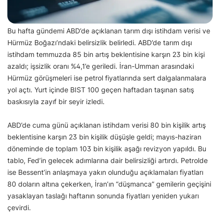
Bu hafta gündemi ABD’de açıklanan tarım dışı istihdam verisi ve
Hürmüz Boğazı’ndaki belirsizlik belirledi. ABD’de tarım dışı
istihdam temmuzda 85 bin artış beklentisine karşın 23 bin kişi
azaldı; işsizlik oranı %4,1’e geriledi. İran-Umman arasındaki
Hürmüz görüşmeleri ise petrol fiyatlarında sert dalgalanmalara
yol açtı. Yurt içinde BIST 100 geçen haftadan taşınan satış
baskısıyla zayıf bir seyir izledi.
ABD’de cuma günü açıklanan istihdam verisi 80 bin kişilik artış
beklentisine karşın 23 bin kişilik düşüşle geldi; mayıs-haziran
döneminde de toplam 103 bin kişilik aşağı revizyon yapıldı. Bu
tablo, Fed’in gelecek adımlarına dair belirsizliği artırdı. Petrolde
ise Bessent’in anlaşmaya yakın olunduğu açıklamaları fiyatları
80 doların altına çekerken, İran’ın “düşmanca” gemilerin geçişini
yasaklayan taslağı haftanın sonunda fiyatları yeniden yukarı
çevirdi.