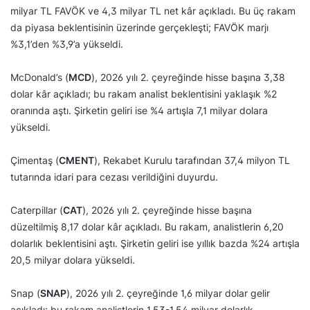
milyar TL FAVÖK ve 4,3 milyar TL net kâr açıkladı. Bu üç rakam
da piyasa beklentisinin üzerinde gerçekleşti; FAVÖK marjı
%3,1’den %3,9’a yükseldi.
McDonald’s (
MCD
), 2026 yılı 2. çeyreğinde hisse başına 3,38
dolar kâr açıkladı; bu rakam analist beklentisini yaklaşık %2
oranında aştı. Şirketin geliri ise %4 artışla 7,1 milyar dolara
yükseldi.
Çimentaş (
CMENT
), Rekabet Kurulu tarafından 37,4 milyon TL
tutarında idari para cezası verildiğini duyurdu.
Caterpillar (
CAT
), 2026 yılı 2. çeyreğinde hisse başına
düzeltilmiş 8,17 dolar kâr açıkladı. Bu rakam, analistlerin 6,20
dolarlık beklentisini aştı. Şirketin geliri ise yıllık bazda %24 artışla
20,5 milyar dolara yükseldi.
Snap (
SNAP
), 2026 yılı 2. çeyreğinde 1,6 milyar dolar gelir
açıkladı; bu rakam analistlerin 1,53-1,54 milyar dolarlık