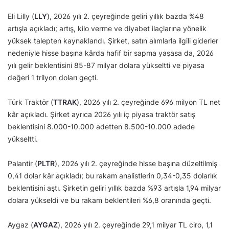
Eli Lilly (
LLY
), 2026 yılı 2. çeyreğinde geliri yıllık bazda %48
artışla açıkladı; artış, kilo verme ve diyabet ilaçlarına yönelik
yüksek talepten kaynaklandı. Şirket, satın alımlarla ilgili giderler
nedeniyle hisse başına kârda hafif bir sapma yaşasa da, 2026
yılı gelir beklentisini 85-87 milyar dolara yükseltti ve piyasa
değeri 1 trilyon doları geçti.
Türk Traktör (
TTRAK
), 2026 yılı 2. çeyreğinde 696 milyon TL net
kâr açıkladı. Şirket ayrıca 2026 yılı iç piyasa traktör satış
beklentisini 8.000-10.000 adetten 8.500-10.000 adede
yükseltti.
Palantir (
PLTR
), 2026 yılı 2. çeyreğinde hisse başına düzeltilmiş
0,41 dolar kâr açıkladı; bu rakam analistlerin 0,34-0,35 dolarlık
beklentisini aştı. Şirketin geliri yıllık bazda %93 artışla 1,94 milyar
dolara yükseldi ve bu rakam beklentileri %6,8 oranında geçti.
Aygaz (
AYGAZ
), 2026 yılı 2. çeyreğinde 29,1 milyar TL ciro, 1,1