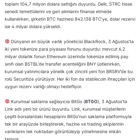
toplam 104,7 milyon dolara sattığını duyurdu. Gelir, STRC hisse
senedi temettülerini ve geri alımlarını finanse etmede
kullanılırken, şirketin BTC hazinesi 842.138 BTC’ye, dolar rezervi
ise 4 milyar dolara yükseldi.
Dünyanın en büyük varlık yöneticisi BlackRock, 3 Ağustos’ta
iki yeni tokenize para piyasası fonunu duyurdu: mevcut 6,2
milyar dolarlık fonun Ethereum üzerinde tokenize edilmiş pay
sınıfı olan BSTBL’de transfer acenteliğini BNY üstlenirken,
kurumsal yatırımcılara yönelik çok zincirli yeni fon BRSRV’de bu
rolü Securitize yürütüyor. Her iki fon da stablecoin ihraççıları için
uygun rezerv varlığı olmayı hedefliyor.
Kurumsal saklama sağlayıcısı BitGo (
BTGO
), 3 Ağustos’ta
Link adlı yeni bir ürünü duyurdu. Link, kurumsal müşterilerin
çeşitli borsalardaki hesaplarını BitGo’nun saklama platformuyla
tek bir arayüzde birleştirerek, hazine ve trading ekiplerinin
varlıklarını tek noktadan görüntüleyip yönetmesine imkân
tanıyor.