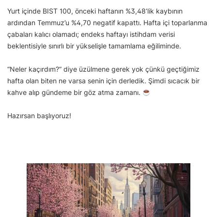
Yurt içinde BIST 100, önceki haftanın %3,48’lik kaybının
ardından Temmuz’u %4,70 negatif kapattı. Hafta içi toparlanma
çabaları kalıcı olamadı; endeks haftayı istihdam verisi
beklentisiyle sınırlı bir yükselişle tamamlama eğiliminde.
“Neler kaçırdım?” diye üzülmene gerek yok çünkü geçtiğimiz
hafta olan biten ne varsa senin için derledik. Şimdi sıcacık bir
kahve alıp gündeme bir göz atma zamanı.
Hazırsan başlıyoruz!