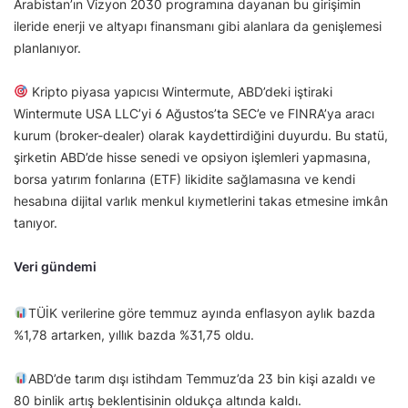
Arabistan’ın Vizyon 2030 programına dayanan bu girişimin
ileride enerji ve altyapı finansmanı gibi alanlara da genişlemesi
planlanıyor.
Kripto piyasa yapıcısı Wintermute, ABD’deki iştiraki
Wintermute USA LLC’yi 6 Ağustos’ta SEC’e ve FINRA’ya aracı
kurum (broker-dealer) olarak kaydettirdiğini duyurdu. Bu statü,
şirketin ABD’de hisse senedi ve opsiyon işlemleri yapmasına,
borsa yatırım fonlarına (ETF) likidite sağlamasına ve kendi
hesabına dijital varlık menkul kıymetlerini takas etmesine imkân
tanıyor.
Veri gündemi
TÜİK verilerine göre temmuz ayında enflasyon aylık bazda
%1,78 artarken, yıllık bazda %31,75 oldu.
ABD’de tarım dışı istihdam Temmuz’da 23 bin kişi azaldı ve
80 binlik artış beklentisinin oldukça altında kaldı.