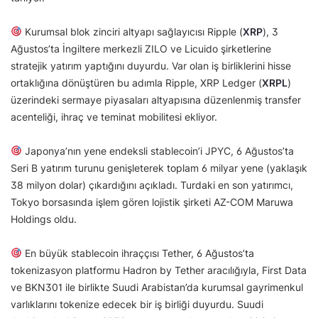
Kurumsal blok zinciri altyapı sağlayıcısı Ripple (
XRP
), 3
Ağustos’ta İngiltere merkezli ZILO ve Licuido şirketlerine
stratejik yatırım yaptığını duyurdu. Var olan iş birliklerini hisse
ortaklığına dönüştüren bu adımla Ripple, XRP Ledger (
XRPL
)
üzerindeki sermaye piyasaları altyapısına düzenlenmiş transfer
acenteliği, ihraç ve teminat mobilitesi ekliyor.
Japonya’nın yene endeksli stablecoin’i JPYC, 6 Ağustos’ta
Seri B yatırım turunu genişleterek toplam 6 milyar yene (yaklaşık
38 milyon dolar) çıkardığını açıkladı. Turdaki en son yatırımcı,
Tokyo borsasında işlem gören lojistik şirketi AZ-COM Maruwa
Holdings oldu.
En büyük stablecoin ihraççısı Tether, 6 Ağustos’ta
tokenizasyon platformu Hadron by Tether aracılığıyla, First Data
ve BKN301 ile birlikte Suudi Arabistan’da kurumsal gayrimenkul
varlıklarını tokenize edecek bir iş birliği duyurdu. Suudi