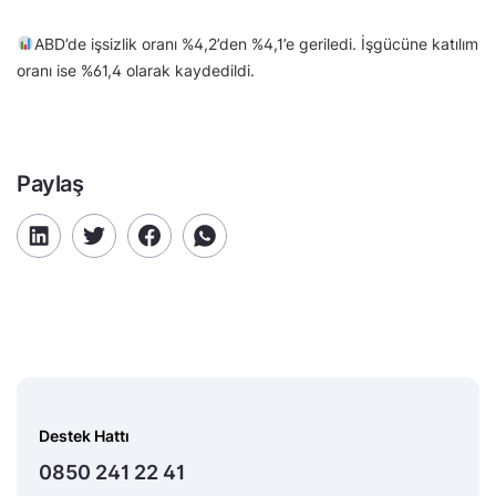
ABD’de işsizlik oranı %4,2’den %4,1’e geriledi. İşgücüne katılım
oranı ise %61,4 olarak kaydedildi.
Paylaş
Destek Hattı
0850 241 22 41