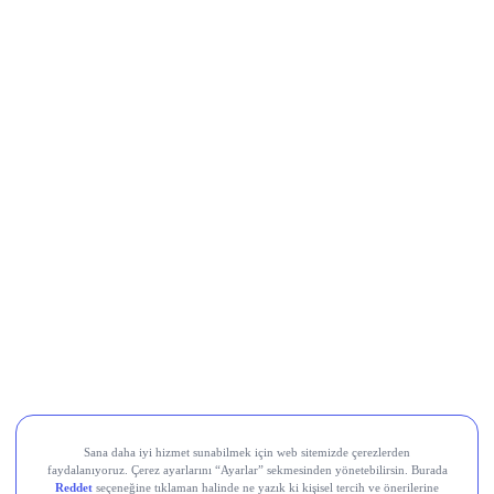
MRSHL
FERG
PINSU
AXSM