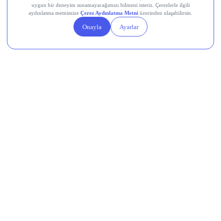
VKGYO
Destek Hattı
0850 241 22 41
Adres