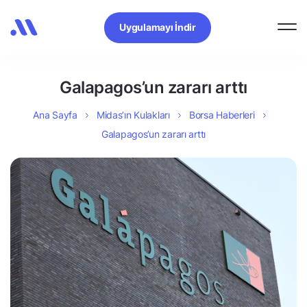
Uygulamayı İndir
Galapagos’un zararı arttı
Ana Sayfa
Midas’ın Kulakları
Borsa Haberleri
Galapagos’un zararı arttı