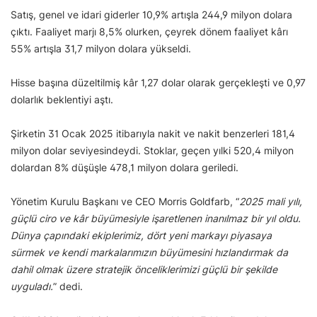
Satış, genel ve idari giderler 10,9% artışla 244,9 milyon dolara
çıktı. Faaliyet marjı 8,5% olurken, çeyrek dönem faaliyet kârı
55% artışla 31,7 milyon dolara yükseldi.
Hisse başına düzeltilmiş kâr 1,27 dolar olarak gerçekleşti ve 0,97
dolarlık beklentiyi aştı.
Şirketin 31 Ocak 2025 itibarıyla nakit ve nakit benzerleri 181,4
milyon dolar seviyesindeydi. Stoklar, geçen yılki 520,4 milyon
dolardan 8% düşüşle 478,1 milyon dolara geriledi.
Yönetim Kurulu Başkanı ve CEO Morris Goldfarb, “
2025 mali yılı,
güçlü ciro ve kâr büyümesiyle işaretlenen inanılmaz bir yıl oldu.
Dünya çapındaki ekiplerimiz, dört yeni markayı piyasaya
sürmek ve kendi markalarımızın büyümesini hızlandırmak da
dahil olmak üzere stratejik önceliklerimizi güçlü bir şekilde
uyguladı.
” dedi.