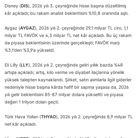
Disney (
DIS
), 2026 yılı 3. çeyreğinde hisse başına düzeltilmiş
kâr açıkladı; bu rakam analist beklentisini %10,8 oranında aştı.
Aygaz (
AYGAZ
), 2026 yılı 2. çeyreğinde 29,1 milyar TL ciro, 1,1
milyar TL FAVÖK ve 4,3 milyar TL net kâr açıkladı. Bu üç rakam
da piyasa beklentisinin üzerinde gerçekleşti; FAVÖK marjı
%3,1’den %3,9’a yükseldi.
Eli Lilly (
LLY
), 2026 yılı 2. çeyreğinde geliri yıllık bazda %48
artışla açıkladı; artış, kilo verme ve diyabet ilaçlarına yönelik
yüksek talepten kaynaklandı. Şirket, satın alımlarla ilgili giderler
nedeniyle hisse başına kârda hafif bir sapma yaşasa da, 2026
yılı gelir beklentisini 85-87 milyar dolara yükseltti ve piyasa
değeri 1 trilyon doları geçti.
Türk Hava Yolları (
THYAO
), 2026 yılı 2. çeyreğinde 8,9 milyar TL
net kâr açıkladı.