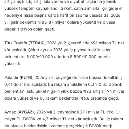
artışla açıkladı; artış, kilo verme ve diyabet ilaçlarına yönelik
yüksek talepten kaynaklandı. Şirket, satın alımlarla ilgili giderler
nedeniyle hisse başına kârda hafif bir sapma yaşasa da, 2026
yılı gelir beklentisini 85-87 milyar dolara yükseltti ve piyasa
değeri 1 trilyon doları geçti.
Türk Traktör (
TTRAK
), 2026 yılı 2. çeyreğinde 696 milyon TL net
kâr açıkladı. Şirket ayrıca 2026 yılı iç piyasa traktör satış
beklentisini 8.000-10.000 adetten 8.500-10.000 adede
yükseltti.
Palantir (
PLTR
), 2026 yılı 2. çeyreğinde hisse başına düzeltilmiş
0,41 dolar kâr açıkladı; bu rakam analistlerin 0,34-0,35 dolarlık
beklentisini aştı. Şirketin geliri yıllık bazda %93 artışla 1,94 milyar
dolara yükseldi ve bu rakam beklentileri %6,8 oranında geçti.
Aygaz (
AYGAZ
), 2026 yılı 2. çeyreğinde 29,1 milyar TL ciro, 1,1
milyar TL FAVÖK ve 4,3 milyar TL net kâr açıkladı. Bu üç rakam
da piyasa beklentisinin üzerinde gerçekleşti; FAVÖK marjı