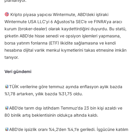
planlanıyor.
Kripto piyasa yapıcısı Wintermute, ABD’deki iştiraki
Wintermute USA LLC’yi 6 Ağustos’ta SEC’e ve FINRA’ya aracı
kurum (broker-dealer) olarak kaydettirdiğini duyurdu. Bu statü,
şirketin ABD’de hisse senedi ve opsiyon işlemleri yapmasına,
borsa yatırım fonlarına (ETF) likidite sağlamasına ve kendi
hesabına dijital varlık menkul kıymetlerini takas etmesine imkân
tanıyor.
Veri gündemi
TÜİK verilerine göre temmuz ayında enflasyon aylık bazda
%1,78 artarken, yıllık bazda %31,75 oldu.
ABD’de tarım dışı istihdam Temmuz’da 23 bin kişi azaldı ve
80 binlik artış beklentisinin oldukça altında kaldı.
ABD’de işsizlik oranı %4,2’den %4,1’e geriledi. İşgücüne katılım