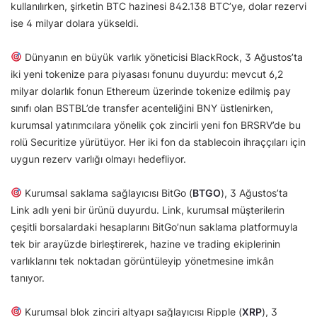
kullanılırken, şirketin BTC hazinesi 842.138 BTC’ye, dolar rezervi
ise 4 milyar dolara yükseldi.
Dünyanın en büyük varlık yöneticisi BlackRock, 3 Ağustos’ta
iki yeni tokenize para piyasası fonunu duyurdu: mevcut 6,2
milyar dolarlık fonun Ethereum üzerinde tokenize edilmiş pay
sınıfı olan BSTBL’de transfer acenteliğini BNY üstlenirken,
kurumsal yatırımcılara yönelik çok zincirli yeni fon BRSRV’de bu
rolü Securitize yürütüyor. Her iki fon da stablecoin ihraççıları için
uygun rezerv varlığı olmayı hedefliyor.
Kurumsal saklama sağlayıcısı BitGo (
BTGO
), 3 Ağustos’ta
Link adlı yeni bir ürünü duyurdu. Link, kurumsal müşterilerin
çeşitli borsalardaki hesaplarını BitGo’nun saklama platformuyla
tek bir arayüzde birleştirerek, hazine ve trading ekiplerinin
varlıklarını tek noktadan görüntüleyip yönetmesine imkân
tanıyor.
Kurumsal blok zinciri altyapı sağlayıcısı Ripple (
XRP
), 3