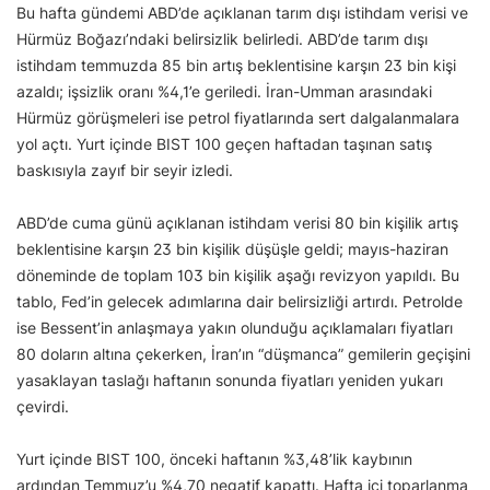
Bu hafta gündemi ABD’de açıklanan tarım dışı istihdam verisi ve
Hürmüz Boğazı’ndaki belirsizlik belirledi. ABD’de tarım dışı
istihdam temmuzda 85 bin artış beklentisine karşın 23 bin kişi
azaldı; işsizlik oranı %4,1’e geriledi. İran-Umman arasındaki
Hürmüz görüşmeleri ise petrol fiyatlarında sert dalgalanmalara
yol açtı. Yurt içinde BIST 100 geçen haftadan taşınan satış
baskısıyla zayıf bir seyir izledi.
ABD’de cuma günü açıklanan istihdam verisi 80 bin kişilik artış
beklentisine karşın 23 bin kişilik düşüşle geldi; mayıs-haziran
döneminde de toplam 103 bin kişilik aşağı revizyon yapıldı. Bu
tablo, Fed’in gelecek adımlarına dair belirsizliği artırdı. Petrolde
ise Bessent’in anlaşmaya yakın olunduğu açıklamaları fiyatları
80 doların altına çekerken, İran’ın “düşmanca” gemilerin geçişini
yasaklayan taslağı haftanın sonunda fiyatları yeniden yukarı
çevirdi.
Yurt içinde BIST 100, önceki haftanın %3,48’lik kaybının
ardından Temmuz’u %4,70 negatif kapattı. Hafta içi toparlanma