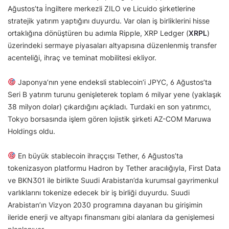
Ağustos’ta İngiltere merkezli ZILO ve Licuido şirketlerine
stratejik yatırım yaptığını duyurdu. Var olan iş birliklerini hisse
ortaklığına dönüştüren bu adımla Ripple, XRP Ledger (
XRPL
)
üzerindeki sermaye piyasaları altyapısına düzenlenmiş transfer
acenteliği, ihraç ve teminat mobilitesi ekliyor.
Japonya’nın yene endeksli stablecoin’i JPYC, 6 Ağustos’ta
Seri B yatırım turunu genişleterek toplam 6 milyar yene (yaklaşık
38 milyon dolar) çıkardığını açıkladı. Turdaki en son yatırımcı,
Tokyo borsasında işlem gören lojistik şirketi AZ-COM Maruwa
Holdings oldu.
En büyük stablecoin ihraççısı Tether, 6 Ağustos’ta
tokenizasyon platformu Hadron by Tether aracılığıyla, First Data
ve BKN301 ile birlikte Suudi Arabistan’da kurumsal gayrimenkul
varlıklarını tokenize edecek bir iş birliği duyurdu. Suudi
Arabistan’ın Vizyon 2030 programına dayanan bu girişimin
ileride enerji ve altyapı finansmanı gibi alanlara da genişlemesi