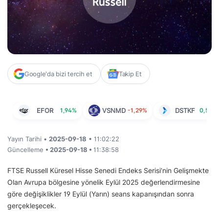
Google'da bizi tercih et
Takip Et
EFOR
1,94%
VSNMD
-1,29%
DSTKF
0,56%
Yayın Tarihi •
2025-09-18
• 11:02:22
Güncelleme
• 2025-09-18 •
11:38:58
FTSE Russell Küresel Hisse Senedi Endeks Serisi’nin Gelişmekte
Olan Avrupa bölgesine yönelik Eylül 2025 değerlendirmesine
göre değişiklikler 19 Eylül (Yarın) seans kapanışından sonra
gerçekleşecek.