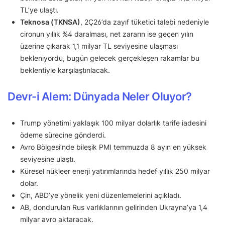
TL’ye ulaştı.
Teknosa (TKNSA)
, 2Ç26’da zayıf tüketici talebi nedeniyle
cironun yıllık %4 daralması, net zararın ise geçen yılın
üzerine çıkarak 1,1 milyar TL seviyesine ulaşması
bekleniyordu, bugün gelecek gerçekleşen rakamlar bu
beklentiyle karşılaştırılacak.
Devr-i Alem: Dünyada Neler Oluyor?
Trump yönetimi yaklaşık 100 milyar dolarlık tarife iadesini
ödeme sürecine gönderdi.
Avro Bölgesi’nde bileşik PMI temmuzda 8 ayın en yüksek
seviyesine ulaştı.
Küresel nükleer enerji yatırımlarında hedef yıllık 250 milyar
dolar.
Çin, ABD’ye yönelik yeni düzenlemelerini açıkladı.
AB, dondurulan Rus varlıklarının gelirinden Ukrayna’ya 1,4
milyar avro aktaracak.