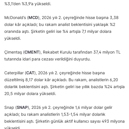
%3,1’den %3,9’a yükseldi.
McDonald’s (
MCD
), 2026 yılı 2. çeyreğinde hisse başına 3,38
dolar kâr açıkladı; bu rakam analist beklentisini yaklaşık %2
oranında aştı. Şirketin geliri ise %4 artışla 7,1 milyar dolara
yükseldi.
Çimentaş (
CMENT
), Rekabet Kurulu tarafından 37,4 milyon TL
tutarında idari para cezası verildiğini duyurdu.
Caterpillar (
CAT
), 2026 yılı 2. çeyreğinde hisse başına
düzeltilmiş 8,17 dolar kâr açıkladı. Bu rakam, analistlerin 6,20
dolarlık beklentisini aştı. Şirketin geliri ise yıllık bazda %24 artışla
20,5 milyar dolara yükseldi.
Snap (
SNAP
), 2026 yılı 2. çeyreğinde 1,6 milyar dolar gelir
açıkladı; bu rakam analistlerin 1,53-1,54 milyar dolarlık
beklentisini aştı. Şirketin günlük aktif kullanıcı sayısı 493 milyona
yükseldi.