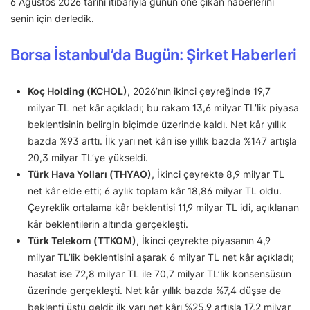
6 Ağustos 2026 tarihi itibarıyla günün öne çıkan haberlerini
senin için derledik.
Borsa İstanbul’da Bugün: Şirket Haberleri
Koç Holding (KCHOL)
, 2026’nın ikinci çeyreğinde 19,7
milyar TL net kâr açıkladı; bu rakam 13,6 milyar TL’lik piyasa
beklentisinin belirgin biçimde üzerinde kaldı. Net kâr yıllık
bazda %93 arttı. İlk yarı net kârı ise yıllık bazda %147 artışla
20,3 milyar TL’ye yükseldi.
Türk Hava Yolları (THYAO)
, İkinci çeyrekte 8,9 milyar TL
net kâr elde etti; 6 aylık toplam kâr 18,86 milyar TL oldu.
Çeyreklik ortalama kâr beklentisi 11,9 milyar TL idi, açıklanan
kâr beklentilerin altında gerçekleşti.
Türk Telekom (TTKOM)
, İkinci çeyrekte piyasanın 4,9
milyar TL’lik beklentisini aşarak 6 milyar TL net kâr açıkladı;
hasılat ise 72,8 milyar TL ile 70,7 milyar TL’lik konsensüsün
üzerinde gerçekleşti. Net kâr yıllık bazda %7,4 düşse de
beklenti üstü geldi; ilk yarı net kârı %25,9 artışla 17,2 milyar