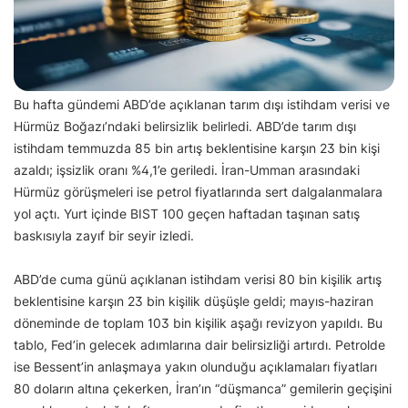
Bu hafta gündemi ABD’de açıklanan tarım dışı istihdam verisi ve
Hürmüz Boğazı’ndaki belirsizlik belirledi. ABD’de tarım dışı
istihdam temmuzda 85 bin artış beklentisine karşın 23 bin kişi
azaldı; işsizlik oranı %4,1’e geriledi. İran-Umman arasındaki
Hürmüz görüşmeleri ise petrol fiyatlarında sert dalgalanmalara
yol açtı. Yurt içinde BIST 100 geçen haftadan taşınan satış
baskısıyla zayıf bir seyir izledi.
ABD’de cuma günü açıklanan istihdam verisi 80 bin kişilik artış
beklentisine karşın 23 bin kişilik düşüşle geldi; mayıs-haziran
döneminde de toplam 103 bin kişilik aşağı revizyon yapıldı. Bu
tablo, Fed’in gelecek adımlarına dair belirsizliği artırdı. Petrolde
ise Bessent’in anlaşmaya yakın olunduğu açıklamaları fiyatları
80 doların altına çekerken, İran’ın “düşmanca” gemilerin geçişini