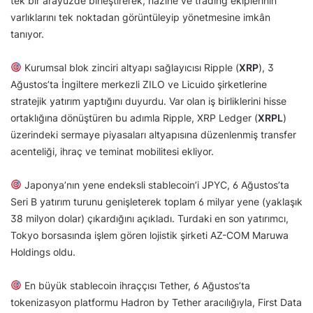
tek bir arayüzde birleştirerek, hazine ve trading ekiplerinin
varlıklarını tek noktadan görüntüleyip yönetmesine imkân
tanıyor.
Kurumsal blok zinciri altyapı sağlayıcısı Ripple (
XRP
), 3
Ağustos’ta İngiltere merkezli ZILO ve Licuido şirketlerine
stratejik yatırım yaptığını duyurdu. Var olan iş birliklerini hisse
ortaklığına dönüştüren bu adımla Ripple, XRP Ledger (
XRPL
)
üzerindeki sermaye piyasaları altyapısına düzenlenmiş transfer
acenteliği, ihraç ve teminat mobilitesi ekliyor.
Japonya’nın yene endeksli stablecoin’i JPYC, 6 Ağustos’ta
Seri B yatırım turunu genişleterek toplam 6 milyar yene (yaklaşık
38 milyon dolar) çıkardığını açıkladı. Turdaki en son yatırımcı,
Tokyo borsasında işlem gören lojistik şirketi AZ-COM Maruwa
Holdings oldu.
En büyük stablecoin ihraççısı Tether, 6 Ağustos’ta
tokenizasyon platformu Hadron by Tether aracılığıyla, First Data