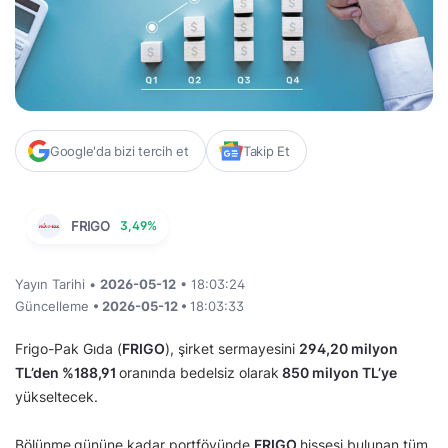
Google'da bizi tercih et
Takip Et
FRIGO
3,49%
Yayın Tarihi •
2026-05-12
• 18:03:24
Güncelleme
• 2026-05-12 •
18:03:33
Frigo-Pak Gıda (
FRIGO
), şirket sermayesini
294,20 milyon
TL’den
%188,91
oranında bedelsiz olarak
850 milyon TL’ye
yükseltecek.
Bölünme
gününe kadar portföyünde
FRIGO
hissesi bulunan tüm