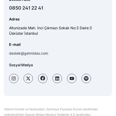
0850 241 22 41
Adres
Altunizade Mah. İnci Çıkmazı Sokak No:3 Daire:3
Üsküdar İstanbul
E-mail
destek@getmidas.com
Sosyal Medya
Yatırım hizmet ve faaliyetleri, Sermaye Piyasası Kurulu tarafından
yetkilendirilen lisanslı Midas Menkul Değerler A.Ş tarafından