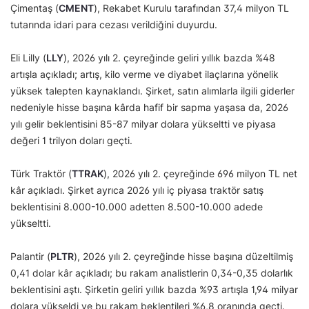
Çimentaş (
CMENT
), Rekabet Kurulu tarafından 37,4 milyon TL
tutarında idari para cezası verildiğini duyurdu.
Eli Lilly (
LLY
), 2026 yılı 2. çeyreğinde geliri yıllık bazda %48
artışla açıkladı; artış, kilo verme ve diyabet ilaçlarına yönelik
yüksek talepten kaynaklandı. Şirket, satın alımlarla ilgili giderler
nedeniyle hisse başına kârda hafif bir sapma yaşasa da, 2026
yılı gelir beklentisini 85-87 milyar dolara yükseltti ve piyasa
değeri 1 trilyon doları geçti.
Türk Traktör (
TTRAK
), 2026 yılı 2. çeyreğinde 696 milyon TL net
kâr açıkladı. Şirket ayrıca 2026 yılı iç piyasa traktör satış
beklentisini 8.000-10.000 adetten 8.500-10.000 adede
yükseltti.
Palantir (
PLTR
), 2026 yılı 2. çeyreğinde hisse başına düzeltilmiş
0,41 dolar kâr açıkladı; bu rakam analistlerin 0,34-0,35 dolarlık
beklentisini aştı. Şirketin geliri yıllık bazda %93 artışla 1,94 milyar
dolara yükseldi ve bu rakam beklentileri %6,8 oranında geçti.