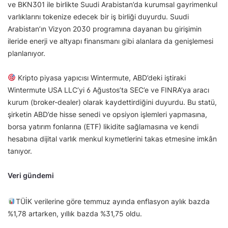
ve BKN301 ile birlikte Suudi Arabistan’da kurumsal gayrimenkul
varlıklarını tokenize edecek bir iş birliği duyurdu. Suudi
Arabistan’ın Vizyon 2030 programına dayanan bu girişimin
ileride enerji ve altyapı finansmanı gibi alanlara da genişlemesi
planlanıyor.
Kripto piyasa yapıcısı Wintermute, ABD’deki iştiraki
Wintermute USA LLC’yi 6 Ağustos’ta SEC’e ve FINRA’ya aracı
kurum (broker-dealer) olarak kaydettirdiğini duyurdu. Bu statü,
şirketin ABD’de hisse senedi ve opsiyon işlemleri yapmasına,
borsa yatırım fonlarına (ETF) likidite sağlamasına ve kendi
hesabına dijital varlık menkul kıymetlerini takas etmesine imkân
tanıyor.
Veri gündemi
TÜİK verilerine göre temmuz ayında enflasyon aylık bazda
%1,78 artarken, yıllık bazda %31,75 oldu.