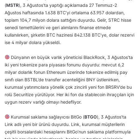
(
MSTR
), 3 Ağustos’ta yaptığı açıklamada 27 Temmuz-2
Ağustos haftasında 1.638 BTC’yi ortalama 63.957 dolardan,
toplam 104,7 milyon dolara sattığını duyurdu. Gelir, STRC hisse
senedi temettülerini ve geri alımlarını finanse etmede
kullanılırken, şirketin BTC hazinesi 842.138 BTC’ye, dolar rezervi
ise 4 milyar dolara yükseldi.
Dünyanın en büyük varlık yöneticisi BlackRock, 3 Ağustos’ta
iki yeni tokenize para piyasası fonunu duyurdu: mevcut 6,2
milyar dolarlık fonun Ethereum üzerinde tokenize edilmiş pay
sınıfı olan BSTBL’de transfer acenteliğini BNY üstlenirken,
kurumsal yatırımcılara yönelik çok zincirli yeni fon BRSRV’de bu
rolü Securitize yürütüyor. Her iki fon da stablecoin ihraççıları için
uygun rezerv varlığı olmayı hedefliyor.
Kurumsal saklama sağlayıcısı BitGo (
BTGO
), 3 Ağustos’ta
Link adlı yeni bir ürünü duyurdu. Link, kurumsal müşterilerin
çeşitli borsalardaki hesaplarını BitGo’nun saklama platformuyla