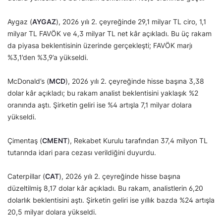
Aygaz (
AYGAZ
), 2026 yılı 2. çeyreğinde 29,1 milyar TL ciro, 1,1
milyar TL FAVÖK ve 4,3 milyar TL net kâr açıkladı. Bu üç rakam
da piyasa beklentisinin üzerinde gerçekleşti; FAVÖK marjı
%3,1’den %3,9’a yükseldi.
McDonald’s (
MCD
), 2026 yılı 2. çeyreğinde hisse başına 3,38
dolar kâr açıkladı; bu rakam analist beklentisini yaklaşık %2
oranında aştı. Şirketin geliri ise %4 artışla 7,1 milyar dolara
yükseldi.
Çimentaş (
CMENT
), Rekabet Kurulu tarafından 37,4 milyon TL
tutarında idari para cezası verildiğini duyurdu.
Caterpillar (
CAT
), 2026 yılı 2. çeyreğinde hisse başına
düzeltilmiş 8,17 dolar kâr açıkladı. Bu rakam, analistlerin 6,20
dolarlık beklentisini aştı. Şirketin geliri ise yıllık bazda %24 artışla
20,5 milyar dolara yükseldi.