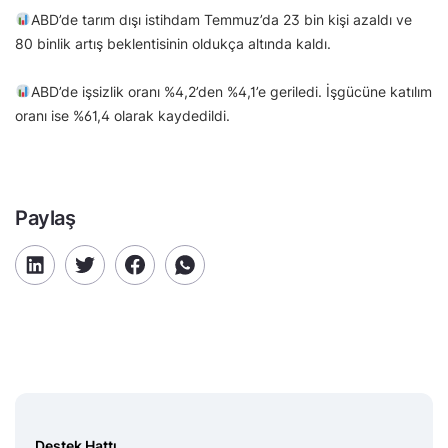
ABD’de tarım dışı istihdam Temmuz’da 23 bin kişi azaldı ve
80 binlik artış beklentisinin oldukça altında kaldı.
ABD’de işsizlik oranı %4,2’den %4,1’e geriledi. İşgücüne katılım
oranı ise %61,4 olarak kaydedildi.
Paylaş
Destek Hattı