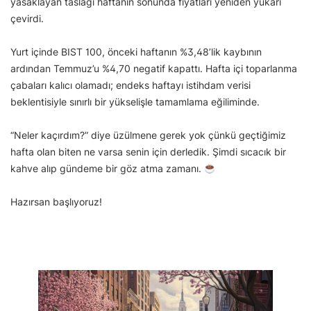
yasaklayan taslağı haftanın sonunda fiyatları yeniden yukarı
çevirdi.
Yurt içinde BIST 100, önceki haftanın %3,48’lik kaybının
ardından Temmuz’u %4,70 negatif kapattı. Hafta içi toparlanma
çabaları kalıcı olamadı; endeks haftayı istihdam verisi
beklentisiyle sınırlı bir yükselişle tamamlama eğiliminde.
“Neler kaçırdım?” diye üzülmene gerek yok çünkü geçtiğimiz
hafta olan biten ne varsa senin için derledik. Şimdi sıcacık bir
kahve alıp gündeme bir göz atma zamanı.
Hazırsan başlıyoruz!