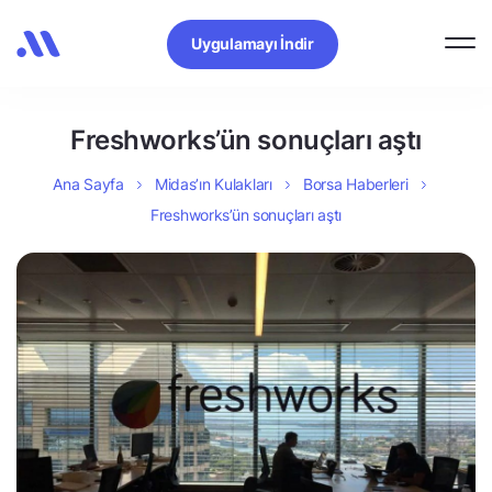
Uygulamayı İndir
Freshworks’ün sonuçları aştı
Ana Sayfa
Midas’ın Kulakları
Borsa Haberleri
Freshworks’ün sonuçları aştı