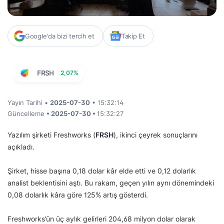
Google'da bizi tercih et
Takip Et
FRSH
2,07%
Yayın Tarihi •
2025-07-30
• 15:32:14
Güncelleme
• 2025-07-30 •
15:32:27
Yazılım şirketi Freshworks (
FRSH
), ikinci çeyrek sonuçlarını
açıkladı.
Şirket, hisse başına 0,18 dolar kâr elde etti ve 0,12 dolarlık
analist beklentisini aştı. Bu rakam, geçen yılın aynı dönemindeki
0,08 dolarlık kâra göre 125% artış gösterdi.
Freshworks’ün üç aylık gelirleri 204,68 milyon dolar olarak