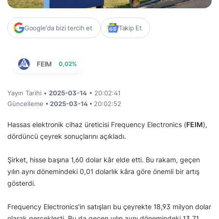
Google'da bizi tercih et
Takip Et
FEIM
0,02%
Yayın Tarihi •
2025-03-14
• 20:02:41
Güncelleme
• 2025-03-14 •
20:02:52
Hassas elektronik cihaz üreticisi Frequency Electronics (
FEIM
),
dördüncü çeyrek sonuçlarını açıkladı.
Şirket, hisse başına 1,60 dolar kâr elde etti. Bu rakam, geçen
yılın aynı dönemindeki 0,01 dolarlık kâra göre önemli bir artış
gösterdi.
Frequency Electronics’in satışları bu çeyrekte 18,93 milyon dolar
olarak gerçekleşti. Bu da geçen yılın aynı dönemindeki 13,71