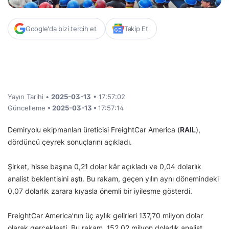
Google'da bizi tercih et
Takip Et
Yayın Tarihi •
2025-03-13
• 17:57:02
Güncelleme
• 2025-03-13 •
17:57:14
Demiryolu ekipmanları üreticisi FreightCar America (
RAIL
),
dördüncü çeyrek sonuçlarını açıkladı.
Şirket, hisse başına 0,21 dolar kâr açıkladı ve 0,04 dolarlık
analist beklentisini aştı. Bu rakam, geçen yılın aynı dönemindeki
0,07 dolarlık zarara kıyasla önemli bir iyileşme gösterdi.
FreightCar America’nın üç aylık gelirleri 137,70 milyon dolar
olarak gerçekleşti. Bu rakam, 152,02 milyon dolarlık analist